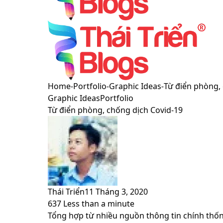
Menu
Switch
Home
-
Portfolio
-
Graphic Ideas
-
Từ điển phòng,
skin
Graphic Ideas
Portfolio
Từ điển phòng, chống dịch Covid-19
Thái Triển
11 Tháng 3, 2020
637
Less than a minute
Facebook
X
LinkedIn
Pinterest
Messenger
Messenger
WhatsApp
Telegram
Viber
Share
Print
Tổng hợp từ nhiều nguồn thông tin chính thốn