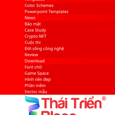
Color Schemes
Powerpoint Templates
News
Bảo mật
Case Study
Crypto-NFT
Cuộc thi
Đời sống công nghệ
Review
Download
Font chữ
Game Space
Hình nền đẹp
Phần mềm
Vector mẫu
Sidebar
Search
for