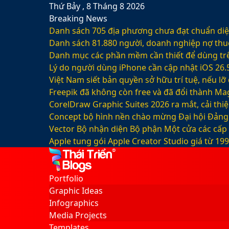
Thứ Bảy , 8 Tháng 8 2026
Breaking News
Danh sách 705 địa phương chưa đạt chuẩn diện
Danh sách 81.880‬ người, doanh nghiệp nợ thu
Danh mục các phần mềm cần thiết để dùng trê
Lý do người dùng iPhone cần cập nhật iOS 26.
Việt Nam siết bản quyền sở hữu trí tuệ, nếu l
Freepik đã không còn free và đã đổi thành Mag
CorelDraw Graphic Suites 2026 ra mắt, cải thi
Concept bộ hình nền chào mừng Đại hội Đảng 
Vector Bộ nhận diện Bộ phận Một cửa các cấp
Apple tung gói Apple Creator Studio giá từ 1
Facebook
X
LinkedIn
YouTube
Google
Sidebar
Switch
Play
skin
Portfolio
Graphic Ideas
Infographics
Media Projects
Templates