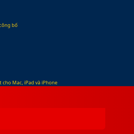
 công bố
t cho Mac, iPad và iPhone