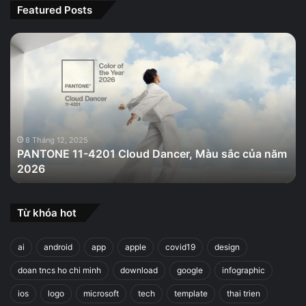
Featured Posts
PANTONE
11-
4201
Cloud
Dancer,
Màu
sắc
của
8 Tháng 12, 2025
PANTONE 11-4201 Cloud Dancer, Màu sắc của năm
năm
2026
2026
Từ khóa hot
ai
android
app
apple
covid19
design
doan tncs ho chi minh
download
google
infographic
ios
logo
microsoft
tech
template
thai trien