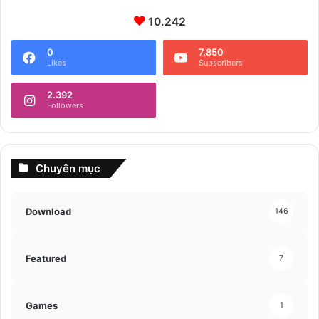
10.242
0
7.850
Likes
Subscribers
2.392
Followers
Chuyên mục
Download
146
Featured
7
Games
1