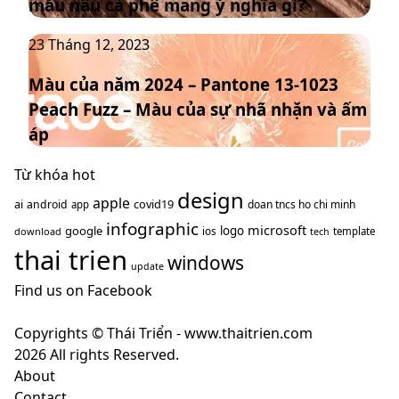
màu nâu cà phê mang ý nghĩa gì?
2025
đạo
–
thống
Màu
23 Tháng 12, 2023
Mocha
trị
của
Mousse
xu
Màu của năm 2024 – Pantone 13-1023
năm
–
hướng
Peach Fuzz – Màu của sự nhã nhặn và ấm
2024
màu
năm
–
nâu
áp
2025
Pantone
cà
13-
Từ khóa hot
phê
1023
design
mang
apple
ai
covid19
android
doan tncs ho chi minh
app
Peach
ý
infographic
microsoft
google
logo
ios
download
template
tech
Fuzz
nghĩa
thai trien
–
windows
gì?
update
Màu
Find us on Facebook
của
sự
Copyrights © Thái Triển - www.thaitrien.com
nhã
2026 All rights Reserved.
nhặn
About
và
Contact