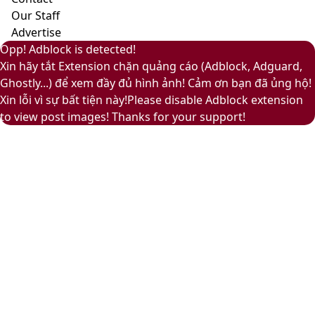
ấm
Our Staff
áp
Advertise
Back
Close
Facebook
X
LinkedIn
YouTube
Google
Opp! Adblock is detected!
to
Play
Xin hãy tắt Extension chặn quảng cáo (Adblock, Adguard,
top
Ghostly...) để xem đầy đủ hình ảnh! Cảm ơn bạn đã ủng hộ!
button
Xin lỗi vì sự bất tiện này!Please disable Adblock extension
to view post images! Thanks for your support!