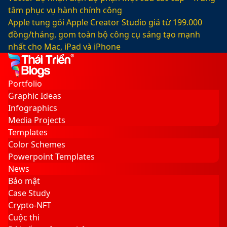
tâm phục vụ hành chính công
Apple tung gói Apple Creator Studio giá từ 199.000
đồng/tháng, gom toàn bộ công cụ sáng tạo mạnh
nhất cho Mac, iPad và iPhone
Facebook
X
LinkedIn
YouTube
Google
Sidebar
Switch
Play
skin
Portfolio
Graphic Ideas
Infographics
Media Projects
Templates
Color Schemes
Powerpoint Templates
News
Bảo mật
Case Study
Crypto-NFT
Cuộc thi