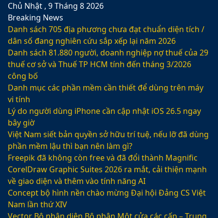
Chủ Nhật , 9 Tháng 8 2026
Breaking News
Danh sách 705 địa phương chưa đạt chuẩn diện tích /
dân số đang nghiên cứu sắp xếp lại năm 2026
Danh sách 81.880‬ người, doanh nghiệp nợ thuế của 29
thuế cơ sở và Thuế TP HCM tính đến tháng 3/2026
công bố
Danh mục các phần mềm cần thiết để dùng trên máy
vi tính
Lý do người dùng iPhone cần cập nhật iOS 26.5 ngay
bây giờ
Việt Nam siết bản quyền sở hữu trí tuệ, nếu lỡ đã dùng
phần mềm lậu thì bạn nên làm gì?
Freepik đã không còn free và đã đổi thành Magnific
CorelDraw Graphic Suites 2026 ra mắt, cải thiện mạnh
về giao diện và thêm vào tính năng AI
Concept bộ hình nền chào mừng Đại hội Đảng CS Việt
Nam lần thứ XIV
Vector Bộ nhận diện Bộ phận Một cửa các cấp – Trung