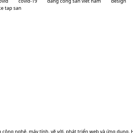
ovid
covid-19
dang cong san viet nam
design
ke tap san
h công nghệ, máy tính, vẽ vời, phát triển web và ứng dụng.