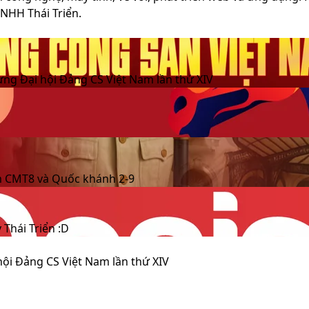
TNHH Thái Triển.
ng Đại hội Đảng CS Việt Nam lần thứ XIV
ăm CMT8 và Quốc khánh 2-9
Thái Triển :D
ội Đảng CS Việt Nam lần thứ XIV