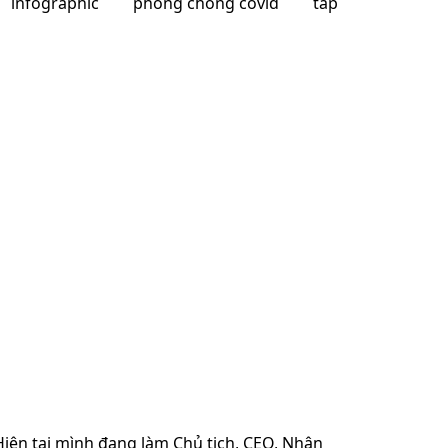
infographic
phong chong covid
tap
 Hiện tại mình đang làm Chủ tịch, CEO, Nhân