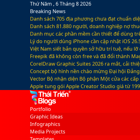
Thứ Năm , 6 Tháng 8 2026
Breaking News
Danh sách 705 địa phương chưa đạt chuẩn diện
Danh sách 81.880‬ người, doanh nghiệp nợ thu
Danh mục các phần mềm cần thiết để dùng trê
Lý do người dùng iPhone cần cập nhật iOS 26.
Việt Nam siết bản quyền sở hữu trí tuệ, nếu l
Freepik đã không còn free và đã đổi thành Mag
CorelDraw Graphic Suites 2026 ra mắt, cải thi
Concept bộ hình nền chào mừng Đại hội Đảng 
Vector Bộ nhận diện Bộ phận Một cửa các cấp
Apple tung gói Apple Creator Studio giá từ 1
Facebook
X
LinkedIn
YouTube
Google
Sidebar
Switch
Play
skin
Portfolio
Graphic Ideas
Infographics
Media Projects
Templates