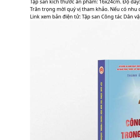
Tập san kích thước ấn phẩm: 16x24cm. Độ dày:
Trân trọng mời quý vị tham khảo. Nếu có nhu cầu
Link xem bản điện tử:
Tập san Công tác Dân vậ