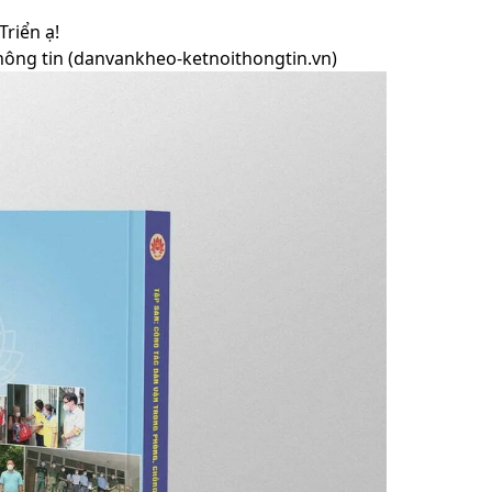
Triển ạ!
hông tin (danvankheo-ketnoithongtin.vn)