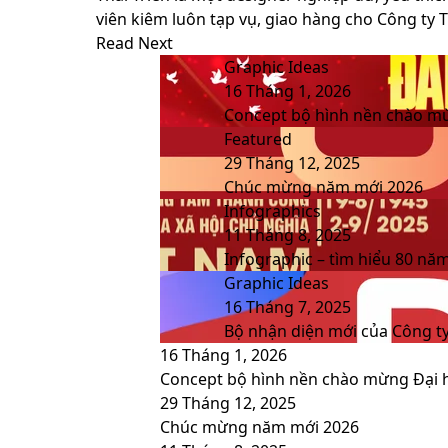
viên kiêm luôn tạp vụ, giao hàng cho Công ty 
Website
Facebook
LinkedIn
YouTube
Read Next
Graphic Ideas
16 Tháng 1, 2026
Concept bộ hình nền chào mừ
Featured
29 Tháng 12, 2025
Chúc mừng năm mới 2026
Infographics
11 Tháng 8, 2025
Infographic – tìm hiểu 80 n
Graphic Ideas
16 Tháng 7, 2025
Bộ nhận diện mới của Công ty 
16 Tháng 1, 2026
Concept bộ hình nền chào mừng Đại h
29 Tháng 12, 2025
Chúc mừng năm mới 2026