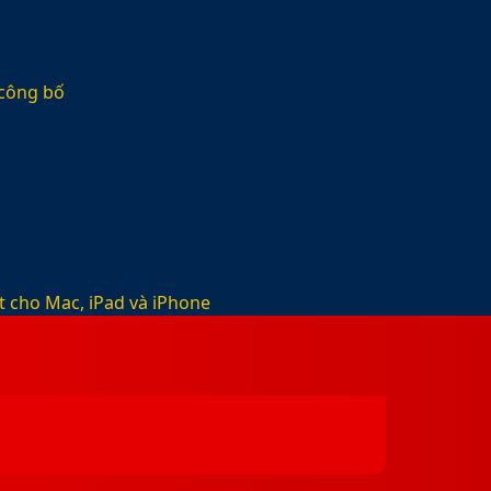
 công bố
t cho Mac, iPad và iPhone