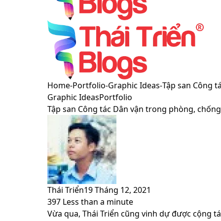
Menu
Switch
Home
-
Portfolio
-
Graphic Ideas
-
Tập san Công t
skin
Graphic Ideas
Portfolio
Tập san Công tác Dân vận trong phòng, chốn
Thái Triển
19 Tháng 12, 2021
397
Less than a minute
Facebook
X
LinkedIn
Pinterest
Messenger
Messenger
WhatsApp
Telegram
Viber
Share
Print
Vừa qua, Thái Triển cũng vinh dự được cộng t