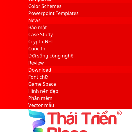
Color Schemes
Powerpoint Templates
News
Bảo mật
Case Study
Crypto-NFT
Cuộc thi
Đời sống công nghệ
Review
Download
Font chữ
Game Space
Hình nền đẹp
Phần mềm
Vector mẫu
Sidebar
Search
for