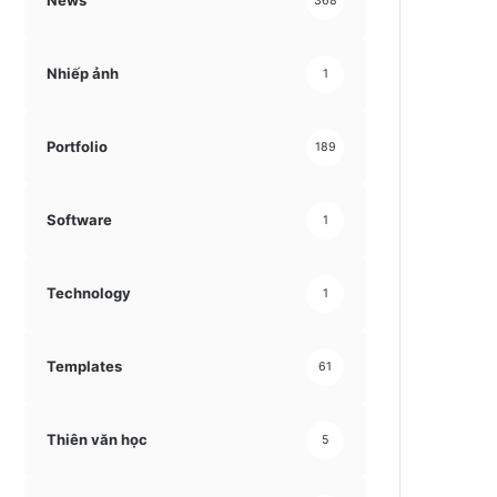
News
368
Nhiếp ảnh
1
Portfolio
189
Software
1
Technology
1
Templates
61
Thiên văn học
5