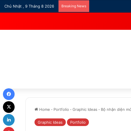
Chủ Nhật , 9 Tháng 8 2026
Breaking News
Facebook
X
Home
-
Portfolio
-
Graphic Ideas
-
Bộ nhận diện mới
LinkedIn
Graphic Ideas
Portfolio
Pinterest