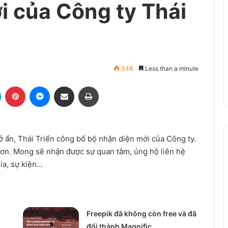
i của Công ty Thái
348
Less than a minute
LinkedIn
Pinterest
Messenger
Share via Email
Print
 ở ẩn, Thái Triển công bố bộ nhận diện mới của Công ty.
 hơn. Mong sẽ nhận được sự quan tâm, ủng hộ liên hệ
ia, sự kiện…
Freepik đã không còn free và đã
đổi thành Magnific