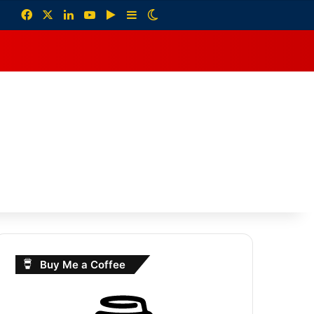
Facebook
X
LinkedIn
YouTube
Google Play
Sidebar
Switch skin
debar
Buy Me a Coffee