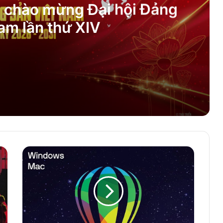
 chào mừng Đại hội Đảng
am lần thứ XIV
ội Đảng CS Việt Nam lần thứ XIV
Download
CorelDraw
Graphic
Suites
2025
mới
và Quốc khánh 2-9
nhất