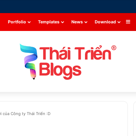
Si
Portfolio
Templates
News
Download
 của Công ty Thái Triển :D