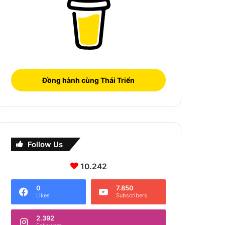
Đồng hành cùng Thái Triển
Follow Us
10.242
0
7.850
Likes
Subscribers
2.392