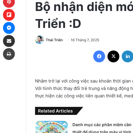
Bộ nhận diện mớ
Flipboard
Triển :D
Messenger
Share via Email
Thái Triển
16 Tháng 7, 2025
Print
Facebook
X
Nhằm trở lại với công việc sau khoản thời gian
Với hình thức thay đổi trẻ trung và năng động
thực hiện các công việc liên quan thiết kế, med
Related Articles
Danh mục các phần mềm cần
thiết để dùng trên máy vi tính