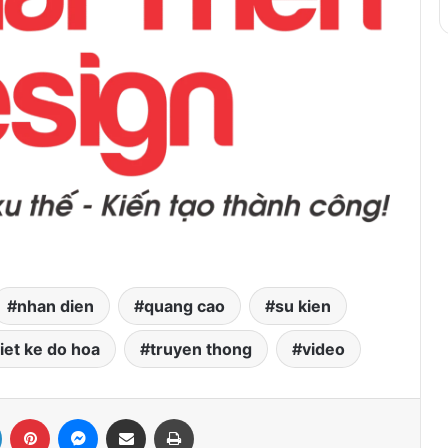
nhan dien
quang cao
su kien
iet ke do hoa
truyen thong
video
LinkedIn
Pinterest
Messenger
Share via Email
Print