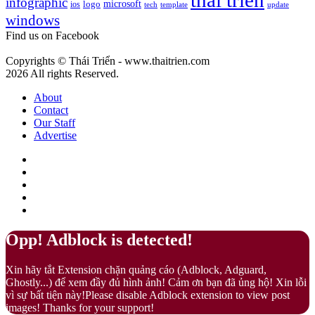
thai trien
infographic
microsoft
logo
ios
template
Fuzz
tech
update
gì?
windows
–
Màu
Find us on Facebook
của
sự
Copyrights © Thái Triển - www.thaitrien.com
nhã
2026 All rights Reserved.
nhặn
và
About
ấm
Contact
áp
Our Staff
Advertise
Facebook
X
LinkedIn
YouTube
Google
Play
Back
Close
Opp! Adblock is detected!
to
top
Xin hãy tắt Extension chặn quảng cáo (Adblock, Adguard,
button
Ghostly...) để xem đầy đủ hình ảnh! Cảm ơn bạn đã ủng hộ! Xin lỗi
vì sự bất tiện này!Please disable Adblock extension to view post
images! Thanks for your support!