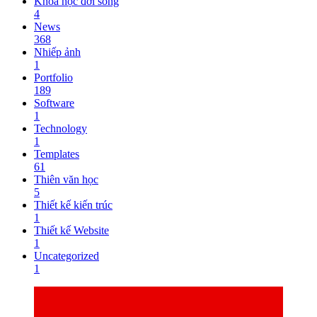
Khoa học đời sống
4
News
368
Nhiếp ảnh
1
Portfolio
189
Software
1
Technology
1
Templates
61
Thiên văn học
5
Thiết kế kiến trúc
1
Thiết kế Website
1
Uncategorized
1