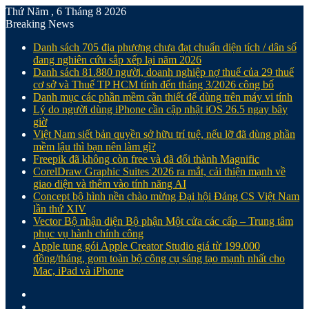
Thứ Năm , 6 Tháng 8 2026
Breaking News
Danh sách 705 địa phương chưa đạt chuẩn diện tích / dân số
đang nghiên cứu sắp xếp lại năm 2026
Danh sách 81.880‬ người, doanh nghiệp nợ thuế của 29 thuế
cơ sở và Thuế TP HCM tính đến tháng 3/2026 công bố
Danh mục các phần mềm cần thiết để dùng trên máy vi tính
Lý do người dùng iPhone cần cập nhật iOS 26.5 ngay bây
giờ
Việt Nam siết bản quyền sở hữu trí tuệ, nếu lỡ đã dùng phần
mềm lậu thì bạn nên làm gì?
Freepik đã không còn free và đã đổi thành Magnific
CorelDraw Graphic Suites 2026 ra mắt, cải thiện mạnh về
giao diện và thêm vào tính năng AI
Concept bộ hình nền chào mừng Đại hội Đảng CS Việt Nam
lần thứ XIV
Vector Bộ nhận diện Bộ phận Một cửa các cấp – Trung tâm
phục vụ hành chính công
Apple tung gói Apple Creator Studio giá từ 199.000
đồng/tháng, gom toàn bộ công cụ sáng tạo mạnh nhất cho
Mac, iPad và iPhone
Facebook
X