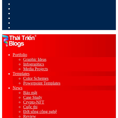
LinkedIn
YouTube
Google
Play
Sidebar
Switch
skin
Portfolio
Graphic Ideas
Infographics
Media Projects
Templates
Color Schemes
Powerpoint Templates
News
Bảo mật
Case Study
Crypto-NFT
Cuộc thi
Đời sống công nghệ
Review