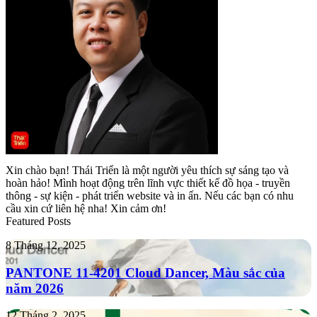
Xin chào bạn! Thái Triển là một người yêu thích sự sáng tạo và
hoàn hảo! Mình hoạt động trên lĩnh vực thiết kế đồ họa - truyền
thông - sự kiện - phát triển website và in ấn. Nếu các bạn có nhu
cầu xin cứ liên hệ nha! Xin cảm ơn!
Featured Posts
PANTONE
8 Tháng 12, 2025
11-
4201
PANTONE 11-4201 Cloud Dancer, Màu sắc của
Cloud
năm 2026
Dancer,
Màu
Tropicana
12 Tháng 2, 2025