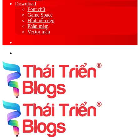
Download
Font chữ
Game Space
Hình nền đẹp
Phần mềm
Vector mẫu
Sidebar
Search
for