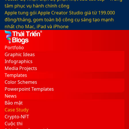
tâm phục vụ hành chính công
Apple tung gói Apple Creator Studio giá từ 199.000
đồng/tháng, gom toàn bộ công cụ sáng tạo mạnh
nhất cho Mac, iPad và iPhone
Facebook
X
LinkedIn
YouTube
Google
Sidebar
Switch
Play
skin
Portfolio
Graphic Ideas
Infographics
Media Projects
Templates
Color Schemes
Powerpoint Templates
News
Bảo mật
Case Study
Crypto-NFT
Cuộc thi