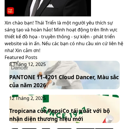
Xin chào bạn! Thái Triển là một người yêu thích sự
sáng tạo và hoàn hảo! Mình hoạt động trên lĩnh vực
thiết kế đồ họa - truyền thông - sự kiện - phát triển
website và in ấn. Nếu các bạn có nhu cầu xin cứ liên hệ
nha! Xin cảm ơn!
Featured Posts
PANTONE
8 Tháng 12, 2025
11-
PANTONE 11-4201 Cloud Dancer, Màu sắc
4201
của năm 2026
Cloud
Dancer,
Tropicana
12 Tháng 2, 2025
Màu
của
sắc
Tropicana của PepsiCo tái xuất với bộ
PepsiCo
của
nhận diện thương hiệu mới
tái
năm
xuất
2026