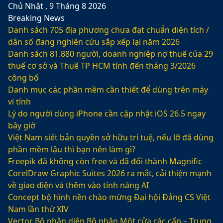
Chủ Nhật , 9 Tháng 8 2026
Breaking News
Danh sách 705 địa phương chưa đạt chuẩn diện tích /
dân số đang nghiên cứu sắp xếp lại năm 2026
Danh sách 81.880‬ người, doanh nghiệp nợ thuế của 29
thuế cơ sở và Thuế TP HCM tính đến tháng 3/2026
công bố
Danh mục các phần mềm cần thiết để dùng trên máy
vi tính
Lý do người dùng iPhone cần cập nhật iOS 26.5 ngay
bây giờ
Việt Nam siết bản quyền sở hữu trí tuệ, nếu lỡ đã dùng
phần mềm lậu thì bạn nên làm gì?
Freepik đã không còn free và đã đổi thành Magnific
CorelDraw Graphic Suites 2026 ra mắt, cải thiện mạnh
về giao diện và thêm vào tính năng AI
Concept bộ hình nền chào mừng Đại hội Đảng CS Việt
Nam lần thứ XIV
Vector Bộ nhận diện Bộ phận Một cửa các cấp – Trung