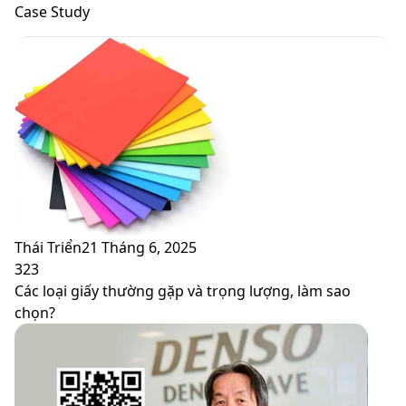
skin
Case Study
Thái Triển
21 Tháng 6, 2025
323
Các loại giấy thường gặp và trọng lượng, làm sao
chọn?