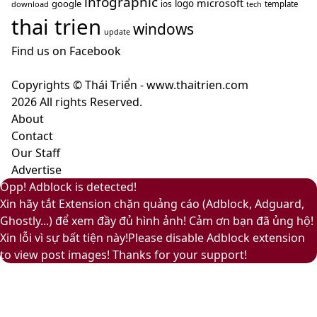
infographic
microsoft
google
logo
ios
download
template
tech
Fuzz
nghĩa
thai trien
–
windows
gì?
update
Màu
Find us on Facebook
của
sự
Copyrights © Thái Triển - www.thaitrien.com
nhã
2026 All rights Reserved.
nhặn
About
và
Contact
ấm
Our Staff
áp
Advertise
Back
Close
Facebook
X
LinkedIn
YouTube
Google
Opp! Adblock is detected!
to
Play
Xin hãy tắt Extension chặn quảng cáo (Adblock, Adguard,
top
Ghostly...) để xem đầy đủ hình ảnh! Cảm ơn bạn đã ủng hộ!
button
Xin lỗi vì sự bất tiện này!Please disable Adblock extension
to view post images! Thanks for your support!