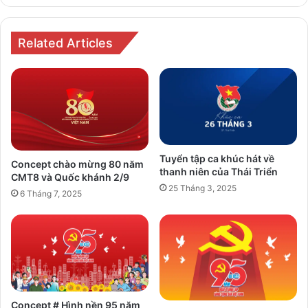
màu
bằng
sự
Related Articles
hỗ
trợ
của
AI
(update...)
Tuyển tập ca khúc hát về
Concept chào mừng 80 năm
thanh niên của Thái Triển
CMT8 và Quốc khánh 2/9
25 Tháng 3, 2025
6 Tháng 7, 2025
Concept # Hình nền 95 năm