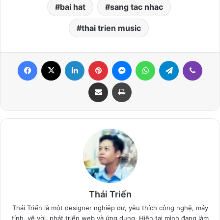
bai hat
sang tac nhac
thai trien music
Facebook
X
LinkedIn
Pinterest
Messenger
WhatsApp
Telegram
Viber
Share via Email
Print
Thái Triển
Thái Triển là một designer nghiệp dư, yêu thích công nghệ, máy
tính, vẽ vời, phát triển web và ứng dụng. Hiện tại mình đang làm