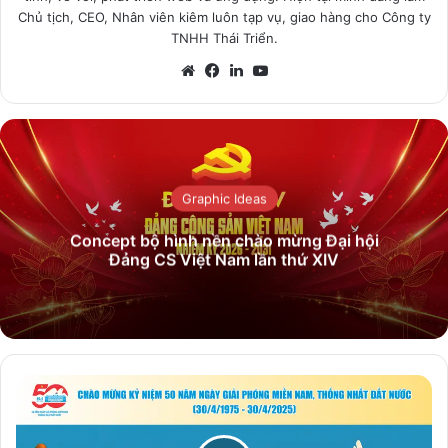
Chủ tịch, CEO, Nhân viên kiêm luôn tạp vụ, giao hàng cho Công ty
TNHH Thái Triển.
Website
Facebook
LinkedIn
YouTube
Graphic Ideas
Concept bộ hình nền chào mừng Đại hội
Đảng CS Việt Nam lần thứ XIV
Bộ
sưu
tập
ảnh