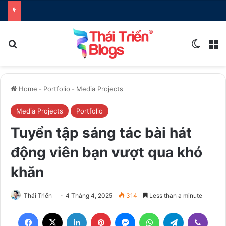
Search for
Switch
M
Home
-
Portfolio
-
Media Projects
Media Projects
Portfolio
Tuyển tập sáng tác bài hát
động viên bạn vượt qua khó
khăn
Thái Triển
4 Tháng 4, 2025
314
Less than a minute
Facebook
X
LinkedIn
Pinterest
Messenger
WhatsApp
Telegram
Viber