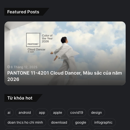
Featured Posts
PANTONE
11-
4201
Cloud
Dancer,
Màu
sắc
của
8 Tháng 12, 2025
PANTONE 11-4201 Cloud Dancer, Màu sắc của năm
năm
2026
2026
Từ khóa hot
ai
android
app
apple
covid19
design
doan tncs ho chi minh
download
google
infographic