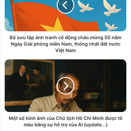
tranh
cổ
động
chào
mừng
50
Bộ sưu tập ảnh tranh cổ động chào mừng 50 năm
năm
Ngày Giải phóng miền Nam, thống nhất đất nước
Ngày
Việt Nam
Giải
phóng
Một
miền
số
Nam,
hình
thống
ảnh
nhất
của
đất
Chủ
nước
tịch
Việt
Hồ
Nam
Chí
Minh
Một số hình ảnh của Chủ tịch Hồ Chí Minh được tô
được
màu bằng sự hỗ trợ của AI (update...)
tô