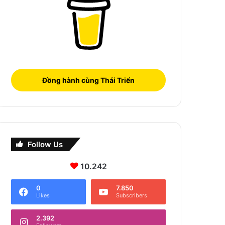
Đồng hành cùng Thái Triển
Follow Us
10.242
0
7.850
Likes
Subscribers
2.392