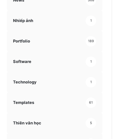
News
368
Nhiếp ảnh
1
Portfolio
189
Software
1
Technology
1
Templates
61
Thiên văn học
5