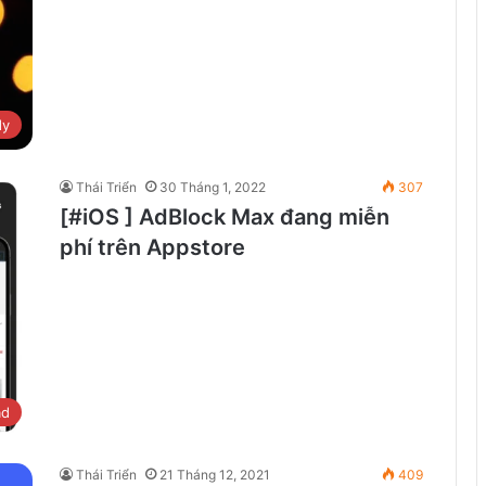
dy
Thái Triển
30 Tháng 1, 2022
307
[#iOS ] AdBlock Max đang miễn
phí trên Appstore
ad
Thái Triển
21 Tháng 12, 2021
409