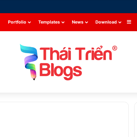
Si
Portfolio
Templates
News
Download