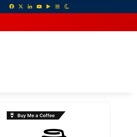
Facebook
X
LinkedIn
YouTube
Google Play
Sidebar
Switch skin
debar
Buy Me a Coffee