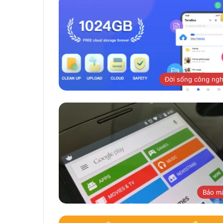
Đời sống công ng
Bảo m