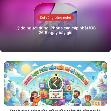
Đời sống công nghệ
Lý do người dùng iPhone cần cập nhật iOS
26.5 ngay bây giờ
Danh
mục
các
phần
mềm
cần
thiết
để
dùng
trên