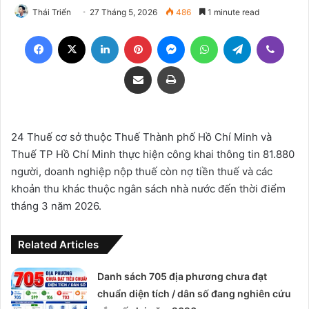
Thái Triển
27 Tháng 5, 2026
486
1 minute read
Facebook
X
LinkedIn
Pinterest
Messenger
WhatsApp
Telegram
Viber
Share via Email
Print
24 Thuế cơ sở thuộc Thuế Thành phố Hồ Chí Minh và
Thuế TP Hồ Chí Minh thực hiện công khai thông tin 81.880
người, doanh nghiệp nộp thuế còn nợ tiền thuế và các
khoản thu khác thuộc ngân sách nhà nước đến thời điểm
tháng 3 năm 2026.
Related Articles
Danh sách 705 địa phương chưa đạt
chuẩn diện tích / dân số đang nghiên cứu