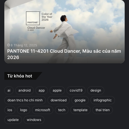
PANTONE
11-
4201
Cloud
Dancer,
Màu
sắc
của
8 Tháng 12, 2025
PANTONE 11-4201 Cloud Dancer, Màu sắc của năm
năm
2026
2026
Từ khóa hot
ai
android
app
apple
covid19
design
doan tncs ho chi minh
download
google
infographic
ios
logo
microsoft
tech
template
thai trien
update
windows