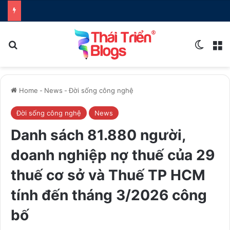
Search for
Switch
M
Home
-
News
-
Đời sống công nghệ
Đời sống công nghệ
News
Danh sách 81.880‬ người,
doanh nghiệp nợ thuế của 29
thuế cơ sở và Thuế TP HCM
tính đến tháng 3/2026 công
bố