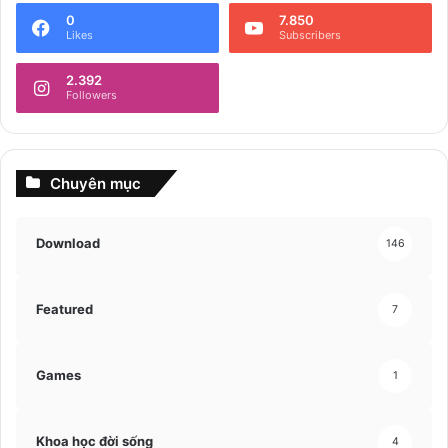
0
7.850
Likes
Subscribers
2.392
Followers
Chuyên mục
Download
146
Featured
7
Games
1
Khoa học đời sống
4