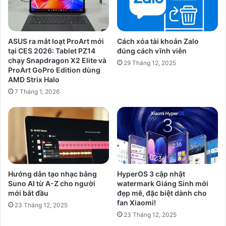
năm
2026
ASUS ra mắt loạt ProArt mới
Cách xóa tài khoản Zalo
tại CES 2026: Tablet PZ14
đúng cách vĩnh viễn
chạy Snapdragon X2 Elite và
29 Tháng 12, 2025
ProArt GoPro Edition dùng
AMD Strix Halo
7 Tháng 1, 2026
Hướng dẫn tạo nhạc bằng
HyperOS 3 cập nhật
Suno AI từ A-Z cho người
watermark Giáng Sinh mới
mới bắt đầu
đẹp mê, đặc biệt dành cho
fan Xiaomi!
23 Tháng 12, 2025
23 Tháng 12, 2025