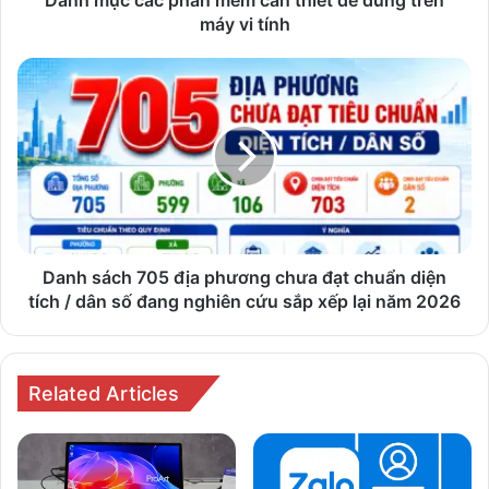
Danh mục các phần mềm cần thiết để dùng trên
máy
máy vi tính
vi
tính
Danh
sách
705
địa
phương
chưa
đạt
chuẩn
diện
tích
Danh sách 705 địa phương chưa đạt chuẩn diện
/
tích / dân số đang nghiên cứu sắp xếp lại năm 2026
dân
số
đang
nghiên
Related Articles
cứu
sắp
xếp
lại