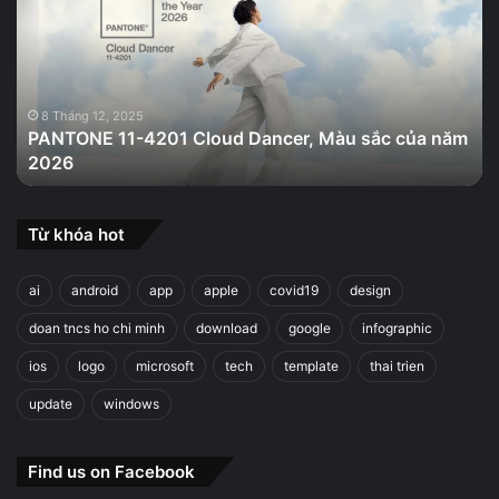
Cloud
Dancer,
Màu
sắc
của
8 Tháng 12, 2025
PANTONE 11-4201 Cloud Dancer, Màu sắc của năm
năm
2026
2026
Từ khóa hot
ai
android
app
apple
covid19
design
doan tncs ho chi minh
download
google
infographic
ios
logo
microsoft
tech
template
thai trien
update
windows
Find us on Facebook