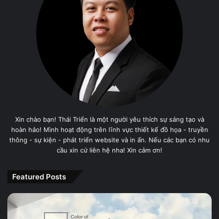
Xin chào bạn! Thái Triển là một người yêu thích sự sáng tạo và
hoàn hảo! Mình hoạt động trên lĩnh vực thiết kế đồ họa - truyền
thông - sự kiện - phát triển website và in ấn. Nếu các bạn có nhu
cầu xin cứ liên hệ nha! Xin cảm ơn!
Featured Posts
PANTONE
11-
4201