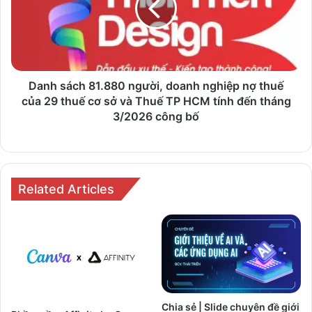
doanh
nghiệp
nợ
thuế
của
29
Danh sách 81.880‬ người, doanh nghiệp nợ thuế
thuế
của 29 thuế cơ sở và Thuế TP HCM tính đến tháng
cơ
3/2026 công bố
sở
và
Thuế
TP
HCM
Related Articles
tính
đến
tháng
3/2026
công
bố
Chia sẻ | Slide chuyên đề giới