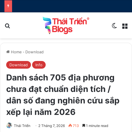
Search for
Switch
M
Home
-
Download
Download
Info
Danh sách 705 địa phương
chưa đạt chuẩn diện tích /
dân số đang nghiên cứu sắp
xếp lại năm 2026
Thái Triển
2 Tháng 7, 2026
713
1 minute read