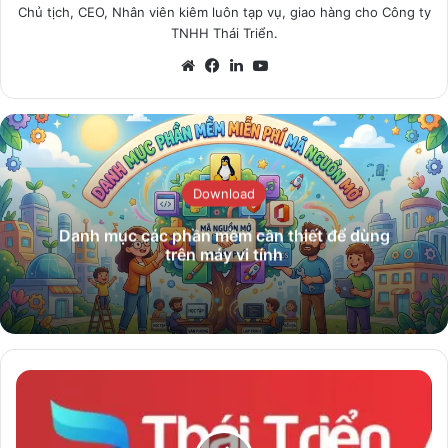
Chủ tịch, CEO, Nhân viên kiêm luôn tạp vụ, giao hàng cho Công ty
TNHH Thái Triển.
Website
Facebook
LinkedIn
YouTube
Download
Danh mục các phần mềm cần thiết để dùng
trên máy vi tính
Danh
sách
81.880‬
người,