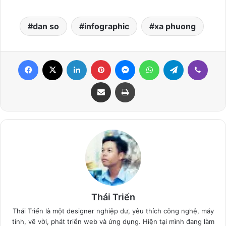
dan so
infographic
xa phuong
Facebook
X
LinkedIn
Pinterest
Messenger
WhatsApp
Telegram
Viber
Share via Email
Print
Thái Triển
Thái Triển là một designer nghiệp dư, yêu thích công nghệ, máy
tính, vẽ vời, phát triển web và ứng dụng. Hiện tại mình đang làm