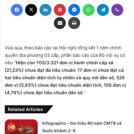
Facebook
X
LinkedIn
Pinterest
Messenger
WhatsApp
Telegram
Viber
Share via Email
Print
Vừa qua, theo báo cáo tại Hội nghị tổng kết 1 năm chính
quyền địa phương 03 cấp, phần báo cáo của Bộ nội vụ có
nêu “
Hiện còn 705/3.321 đơn vị hành chính cấp xã
(21,23%) chưa đạt đủ tiêu chuẩn: 17 đơn vị chưa đạt cả
hai tiêu chuẩn diện tích tự nhiên và quy mô dân số, 529
đơn vị (5,93%) chưa đạt tiêu chuẩn diện tích, 159 đơn vị
(4,79%) chưa đạt tiêu chuẩn dân số.
“
Related Articles
Infographic – tìm hiểu 80 năm CMT8 và
Quốc khánh 2-9