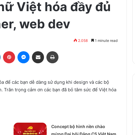
hữ Việt hóa đầy đủ
er, web dev
2.058
1 minute read
LinkedIn
Pinterest
Messenger
Share via Email
Print
hóa để các bạn dễ dàng sử dụng khi design và các bộ
n. Trân trọng cảm ơn các bạn đã bỏ tâm sức để Việt hóa
Concept bộ hình nền chào
mừng Đại hội Đảng CS Việt Nam