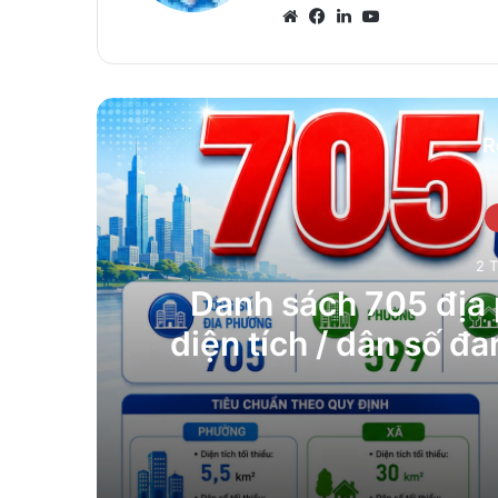
Website
Facebook
LinkedIn
YouTube
R
2 T
Danh sách 705 địa
diện tích / dân số đ
nă
2 Tháng 7, 2026