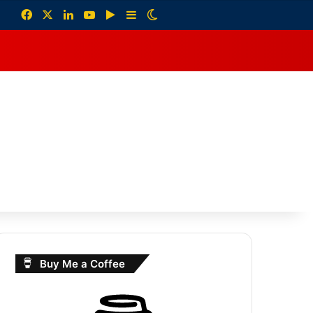
Facebook
X
LinkedIn
YouTube
Google Play
Sidebar
Switch skin
debar
Buy Me a Coffee