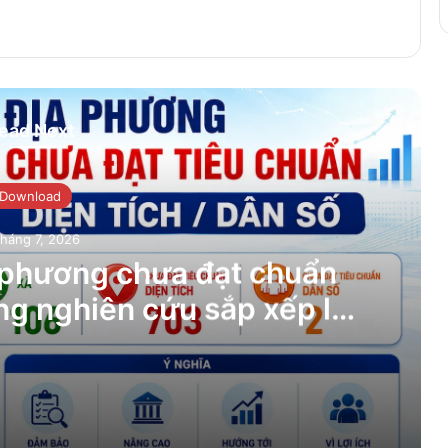
ead Next
Download
háng 7, 2026
 phương chưa đạt chuẩn
ang nghiên cứu sắp xếp lại
m 2026
Danh sách 705 địa phương chưa đạt chuẩn diện tích / dân số đang nghiên cứu sắp xếp lại năm 2026