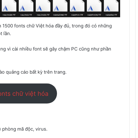
ạn 1500 fonts chữ Việt hóa đầy đủ, trong đó có những
t lần.
dùng vì cài nhiều font sẽ gây chậm PC cũng như phần
ào quảng cáo bất kỳ trên trang.
onts chữ việt hóa
ề phòng mã độc, virus.