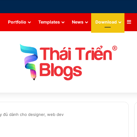
Si
Portfolio
Templates
News
Download
ầy đủ dành cho designer, web dev