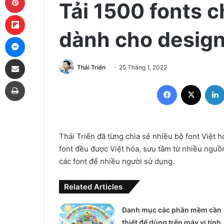
Tải 1500 fonts c
Flipboard
dành cho design
Messenger
Share via Email
Thái Triển
25 Tháng 1, 2022
Print
Facebook
X
Thái Triển đã từng chia sẻ nhiều bộ font Việt 
font đều được Việt hóa, sưu tầm từ nhiều nguồ
các font để nhiều người sử dụng.
Related Articles
Danh mục các phần mềm cần
thiết để dùng trên máy vi tính