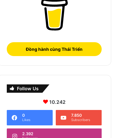
Đồng hành cùng Thái Triển
Follow Us
10.242
0
7.850
Likes
Subscribers
2.392