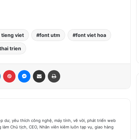
 tieng viet
font utm
font viet hoa
thai trien
LinkedIn
Pinterest
Messenger
Share via Email
Print
ệp dư, yêu thích công nghệ, máy tính, vẽ vời, phát triển web
g làm Chủ tịch, CEO, Nhân viên kiêm luôn tạp vụ, giao hàng