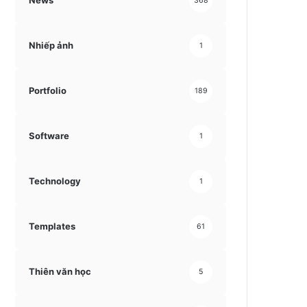
News
368
Nhiếp ảnh
1
Portfolio
189
Software
1
Technology
1
Templates
61
Thiên văn học
5