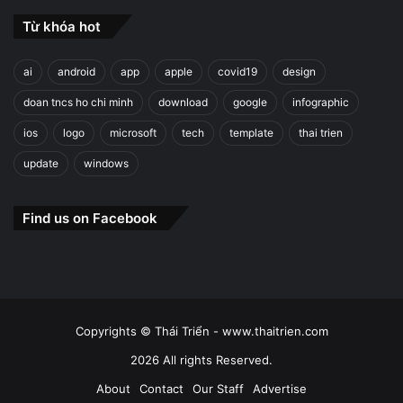
Từ khóa hot
ai
android
app
apple
covid19
design
doan tncs ho chi minh
download
google
infographic
ios
logo
microsoft
tech
template
thai trien
update
windows
Find us on Facebook
Copyrights © Thái Triển - www.thaitrien.com
2026 All rights Reserved.
About
Contact
Our Staff
Advertise