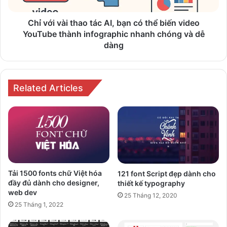
có
thể
biến
Chỉ với vài thao tác AI, bạn có thể biến video
video
YouTube thành infographic nhanh chóng và dễ
YouTube
dàng
thành
infographic
nhanh
chóng
Related Articles
và
dễ
dàng
Tải 1500 fonts chữ Việt hóa
121 font Script đẹp dành cho
đầy đủ dành cho designer,
thiết kế typography
web dev
25 Tháng 12, 2020
25 Tháng 1, 2022