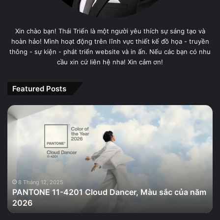
Xin chào bạn! Thái Triển là một người yêu thích sự sáng tạo và
hoàn hảo! Mình hoạt động trên lĩnh vực thiết kế đồ họa - truyền
thông - sự kiện - phát triển website và in ấn. Nếu các bạn có nhu
cầu xin cứ liên hệ nha! Xin cảm ơn!
Featured Posts
PANTONE
11-
4201
Cloud
Dancer,
Màu
sắc
của
8 Tháng 12, 2025
PANTONE 11-4201 Cloud Dancer, Màu sắc của năm
năm
2026
2026