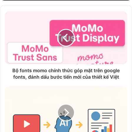
Bộ
fonts
momo
chính
thức
góp
mặt
trên
google
fonts,
Bộ fonts momo chính thức góp mặt trên google
đánh
fonts, đánh dấu bước tiến mới của thiết kế Việt
dấu
bước
Chỉ
tiến
với
mới
vài
của
thao
thiết
tác
kế
AI,
Việt
bạn