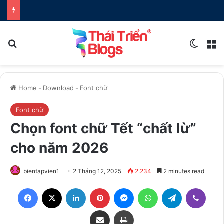
Search for
Switch
M
Home
-
Download
-
Font chữ
Font chữ
Chọn font chữ Tết “chất lừ”
cho năm 2026
bientapvien1
2 Tháng 12, 2025
2.234
2 minutes read
Facebook
X
LinkedIn
Pinterest
Messenger
WhatsApp
Telegram
Viber
Share via Email
Print