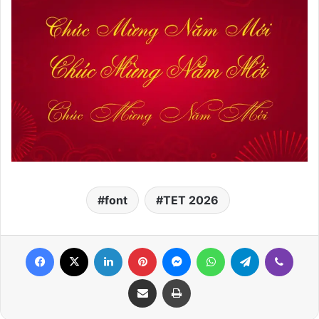
font
TET 2026
Facebook
X
LinkedIn
Pinterest
Messenger
WhatsApp
Telegram
Viber
Share via Email
Print