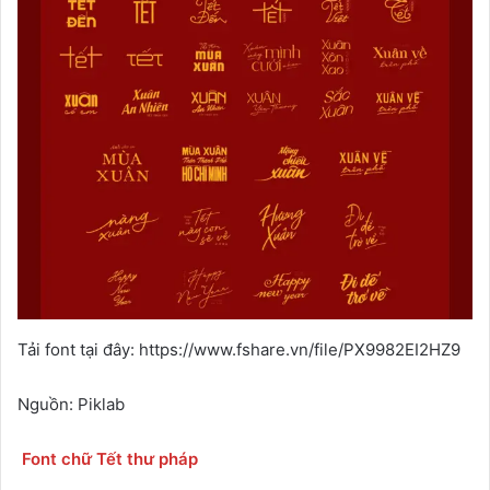
Tải font tại đây: https://www.fshare.vn/file/PX9982EI2HZ9
Nguồn: Piklab
Font chữ Tết thư pháp