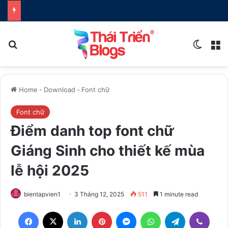
Search for
Switch
M
Home
-
Download
-
Font chữ
Font chữ
Điểm danh top font chữ
Giáng Sinh cho thiết kế mùa
lễ hội 2025
bientapvien1
3 Tháng 12, 2025
511
1 minute read
Facebook
X
LinkedIn
Pinterest
Messenger
WhatsApp
Telegram
Viber