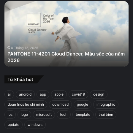
PANTONE
11-
4201
Cloud
Dancer,
Màu
sắc
của
8 Tháng 12, 2025
PANTONE 11-4201 Cloud Dancer, Màu sắc của năm
năm
2026
2026
Từ khóa hot
ai
android
app
apple
covid19
design
doan tncs ho chi minh
download
google
infographic
ios
logo
microsoft
tech
template
thai trien
update
windows