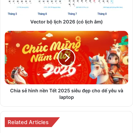
âm)
Vector bộ lịch 2026 (có lịch âm)
Chia
sẻ
hình
nền
Tết
2025
siêu
đẹp
cho
dế
Chia sẻ hình nền Tết 2025 siêu đẹp cho dế yêu và
yêu
laptop
và
laptop
Related Articles