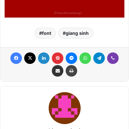
font
giang sinh
Facebook
X
LinkedIn
Pinterest
Messenger
WhatsApp
Telegram
Viber
Share via Email
Print