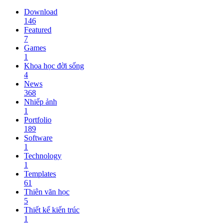
Download
146
Featured
7
Games
1
Khoa học đời sống
4
News
368
Nhiếp ảnh
1
Portfolio
189
Software
1
Technology
1
Templates
61
Thiên văn học
5
Thiết kế kiến trúc
1