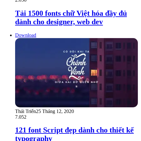
Tải 1500 fonts chữ Việt hóa đầy đủ
dành cho designer, web dev
Download
Thái Triển
25 Tháng 12, 2020
7.052
121 font Script đẹp dành cho thiết kế
typography