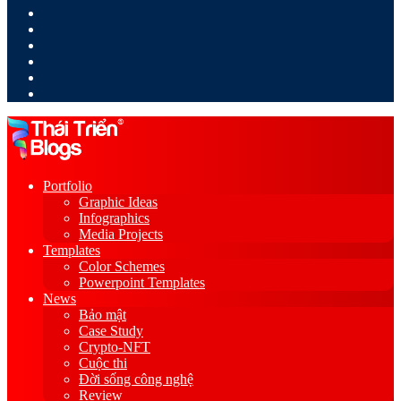
LinkedIn
YouTube
Google
Play
Sidebar
Switch
skin
Portfolio
Graphic Ideas
Infographics
Media Projects
Templates
Color Schemes
Powerpoint Templates
News
Bảo mật
Case Study
Crypto-NFT
Cuộc thi
Đời sống công nghệ
Review