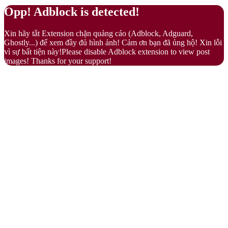
Back
Close
Opp! Adblock is detected!
to
top
Xin hãy tắt Extension chặn quảng cáo (Adblock, Adguard,
button
Ghostly...) để xem đầy đủ hình ảnh! Cảm ơn bạn đã ủng hộ! Xin lỗi
vì sự bất tiện này!Please disable Adblock extension to view post
images! Thanks for your support!