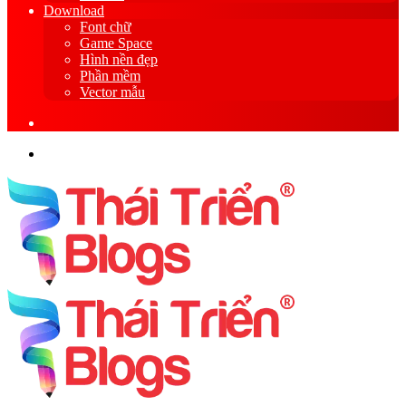
Download
Font chữ
Game Space
Hình nền đẹp
Phần mềm
Vector mẫu
Sidebar
Search
for