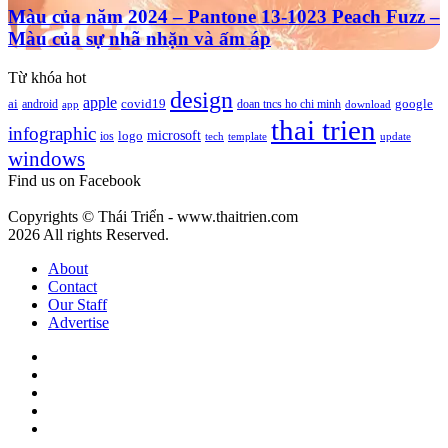
–
năm
năm
Màu của năm 2024 – Pantone 13-1023 Peach Fuzz –
màu
2025
2024
Màu của sự nhã nhặn và ấm áp
nâu
–
cà
Pantone
phê
Từ khóa hot
13-
mang
design
apple
1023
google
ai
android
covid19
doan tncs ho chi minh
app
download
ý
Peach
thai trien
nghĩa
infographic
microsoft
logo
ios
template
Fuzz
tech
update
gì?
windows
–
Màu
Find us on Facebook
của
sự
Copyrights © Thái Triển - www.thaitrien.com
nhã
2026 All rights Reserved.
nhặn
và
About
ấm
Contact
áp
Our Staff
Advertise
Facebook
X
LinkedIn
YouTube
Google
Play