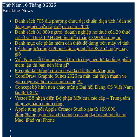
Thứ Năm , 6 Tháng 8 2026
Breaking News
Danh sách 705 địa phương chưa đạt chuẩn diện tích / dân số
đang nghiên cứu sắp xếp lại năm 2026
Danh sách 81.880‬ người, doanh nghiệp nợ thuế của 29 thuế
cơ sở và Thuế TP HCM tính đến tháng 3/2026 công bố
Danh mục các phần mềm cần thiết để dùng trên máy vi tính
Lý do người dùng iPhone cần cập nhật iOS 26.5 ngay bây
giờ
Việt Nam siết bản quyền sở hữu trí tuệ, nếu lỡ đã dùng phần
mềm lậu thì bạn nên làm gì?
Freepik đã không còn free và đã đổi thành Magnific
CorelDraw Graphic Suites 2026 ra mắt, cải thiện mạnh về
giao diện và thêm vào tính năng AI
Concept bộ hình nền chào mừng Đại hội Đảng CS Việt Nam
lần thứ XIV
Vector Bộ nhận diện Bộ phận Một cửa các cấp – Trung tâm
phục vụ hành chính công
Apple tung gói Apple Creator Studio giá từ 199.000
đồng/tháng, gom toàn bộ công cụ sáng tạo mạnh nhất cho
Mac, iPad và iPhone
Facebook
X