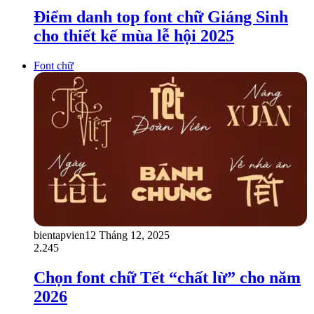
Điểm danh top font chữ Giáng Sinh
cho thiết kế mùa lễ hội 2025
Font chữ
bientapvien1
2 Tháng 12, 2025
2.245
Chọn font chữ Tết “chất lừ” cho năm
2026