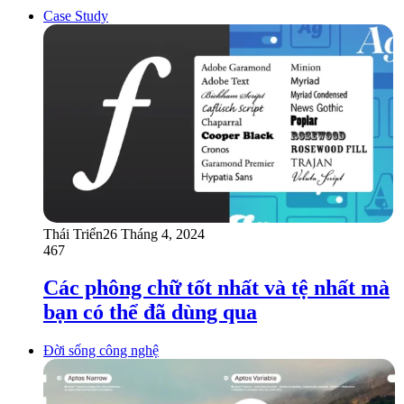
Case Study
Thái Triển
26 Tháng 4, 2024
467
Các phông chữ tốt nhất và tệ nhất mà
bạn có thể đã dùng qua
Đời sống công nghệ