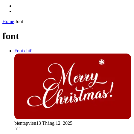
Menu
Switch
skin
Home
-
font
font
Font chữ
bientapvien1
3 Tháng 12, 2025
511