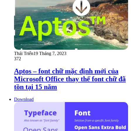
Thái Triển
19 Tháng 7, 2023
372
Aptos – font chữ mặc định mới của
Microsoft Office thay thế font chữ đã
tồn tại 15 năm
Download