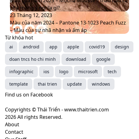
nhận
5
của
Màu của năm 2025 – Mocha Mousse – màu nâu cà
diện
màu
năm
phê mang ý nghĩa gì?
thương
sắc
2025
Màu
23 Tháng 12, 2023
hiệu
chủ
–
của
Màu của năm 2024 – Pantone 13-1023 Peach Fuzz
mới
đạo
Mocha
năm
– Màu của sự nhã nhặn và ấm áp
thống
Mousse
2024
Từ khóa hot
trị
–
–
ai
android
app
apple
covid19
design
xu
màu
Pantone
doan tncs ho chi minh
hướng
nâu
13-
download
google
năm
cà
1023
infographic
ios
logo
microsoft
tech
2025
phê
Peach
mang
Fuzz
template
thai trien
update
windows
ý
–
Find us on Facebook
nghĩa
Màu
gì?
của
Copyrights © Thái Triển - www.thaitrien.com
sự
2026 All rights Reserved.
nhã
About
nhặn
Contact
và