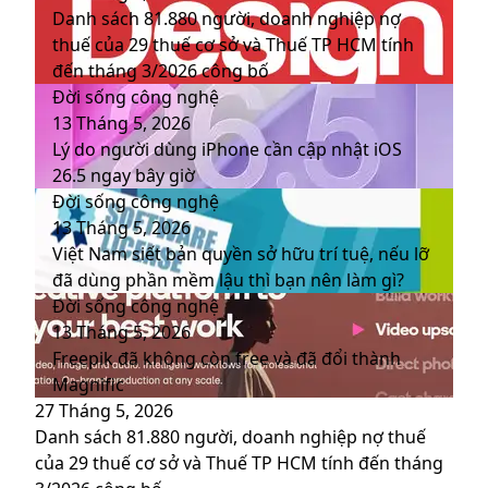
Danh sách 81.880‬ người, doanh nghiệp nợ
thuế của 29 thuế cơ sở và Thuế TP HCM tính
đến tháng 3/2026 công bố
Đời sống công nghệ
13 Tháng 5, 2026
Lý do người dùng iPhone cần cập nhật iOS
26.5 ngay bây giờ
Đời sống công nghệ
13 Tháng 5, 2026
Việt Nam siết bản quyền sở hữu trí tuệ, nếu lỡ
đã dùng phần mềm lậu thì bạn nên làm gì?
Đời sống công nghệ
13 Tháng 5, 2026
Freepik đã không còn free và đã đổi thành
Magnific
27 Tháng 5, 2026
Danh sách 81.880‬ người, doanh nghiệp nợ thuế
của 29 thuế cơ sở và Thuế TP HCM tính đến tháng