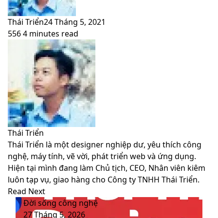
Thái Triển
24 Tháng 5, 2021
556
4 minutes read
Facebook
X
LinkedIn
Pinterest
Messenger
Messenger
WhatsApp
Telegram
Viber
Share
Print
Facebook
X
LinkedIn
Pinterest
Messenger
Messenger
WhatsApp
Telegram
Viber
Share
Print
via
via
Email
Email
Thái Triển
Thái Triển là một designer nghiệp dư, yêu thích công
nghệ, máy tính, vẽ vời, phát triển web và ứng dụng.
Hiện tại mình đang làm Chủ tịch, CEO, Nhân viên kiêm
luôn tạp vụ, giao hàng cho Công ty TNHH Thái Triển.
Website
Facebook
LinkedIn
YouTube
Read Next
Đời sống công nghệ
27 Tháng 5, 2026