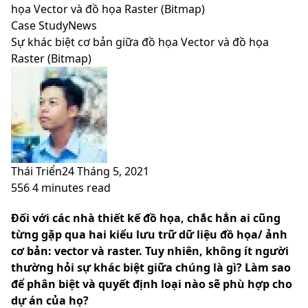
skin
họa Vector và đồ họa Raster (Bitmap)
Case Study
News
Sự khác biệt cơ bản giữa đồ họa Vector và đồ họa
Raster (Bitmap)
Thái Triển
24 Tháng 5, 2021
556
4 minutes read
Facebook
X
LinkedIn
Pinterest
Messenger
Messenger
WhatsApp
Telegram
Viber
Share
Print
Đối với các nhà thiết kế đồ họa, chắc hẳn ai cũng
via
từng gặp qua hai kiểu lưu trữ dữ liệu đồ họa/ ảnh
Email
cơ bản: vector và raster. Tuy nhiên, không ít người
thường hỏi sự khác biệt giữa chúng là gì? Làm sao
để phân biệt và quyết định loại nào sẽ phù hợp cho
dự án của họ?