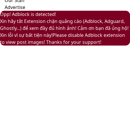
Our Staff
ấm
Advertise
áp
Facebook
Pinterest
Messenger
Messenger
Viber
Back
Close
Facebook
X
LinkedIn
YouTube
Google
Opp! Adblock is detected!
to
Play
Xin hãy tắt Extension chặn quảng cáo (Adblock, Adguard,
top
Ghostly...) để xem đầy đủ hình ảnh! Cảm ơn bạn đã ủng hộ!
button
Xin lỗi vì sự bất tiện này!Please disable Adblock extension
to view post images! Thanks for your support!