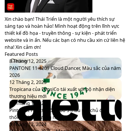
Xin chào bạn! Thái Triển là một người yêu thích sự
sáng tạo và hoàn hảo! Mình hoạt động trên lĩnh vực
thiết kế đồ họa - truyền thông - sự kiện - phát triển
website và in ấn. Nếu các bạn có nhu cầu xin cứ liên hệ
nha! Xin cảm ơn!
Featured Posts
PANTONE
8 Tháng 12, 2025
11-
PANTONE 11-4201 Cloud Dancer, Màu sắc của năm
4201
2026
Cloud
Tropicana
12 Tháng 2, 2025
Dancer,
của
Tropicana của PepsiCo tái xuất với bộ nhận diện
Màu
PepsiCo
thương hiệu mới
sắc
tái
Pinterest
20 Tháng 1, 2025
của
xuất
Palette
Pinterest Palette công bố 5 màu sắc chủ đạo
năm
với
công
thống trị xu hướng năm 2025
2026
bộ
bố
Màu
9 Tháng 12, 2024