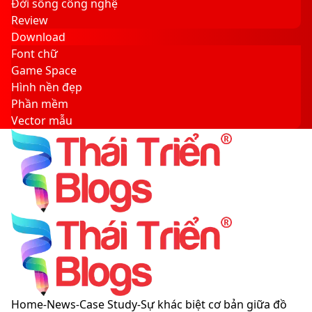
Đời sống công nghệ
Review
Download
Font chữ
Game Space
Hình nền đẹp
Phần mềm
Vector mẫu
Sidebar
Search
for
Menu
Switch
Home
-
News
-
Case Study
-
Sự khác biệt cơ bản giữa đồ