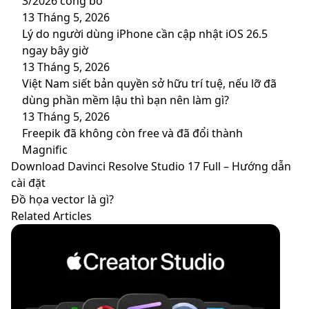
3/2026 công bố
13 Tháng 5, 2026
Lý do người dùng iPhone cần cập nhật iOS 26.5
ngay bây giờ
13 Tháng 5, 2026
Việt Nam siết bản quyền sở hữu trí tuệ, nếu lỡ đã
dùng phần mềm lậu thì bạn nên làm gì?
13 Tháng 5, 2026
Freepik đã không còn free và đã đổi thành
Magnific
Download
Download Davinci Resolve Studio 17 Full – Hướng dẫn
Davinci
cài đặt
Resolve
Đồ
Đồ họa vector là gì?
Studio
họa
Related Articles
17
vector
Full
là
–
gì?
Hướng
dẫn