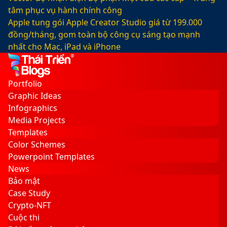
tâm phục vụ hành chính công
Apple tung gói Apple Creator Studio giá từ 199.000
đồng/tháng, gom toàn bộ công cụ sáng tạo mạnh
nhất cho Mac, iPad và iPhone
Facebook
X
LinkedIn
YouTube
Google
Sidebar
Switch
Play
skin
Portfolio
Graphic Ideas
Infographics
Media Projects
Templates
Color Schemes
Powerpoint Templates
News
Bảo mật
Case Study
Crypto-NFT
Cuộc thi