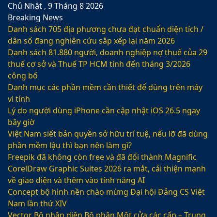
Chủ Nhật , 9 Tháng 8 2026
Breaking News
Danh sách 705 địa phương chưa đạt chuẩn diện tích /
dân số đang nghiên cứu sắp xếp lại năm 2026
Danh sách 81.880‬ người, doanh nghiệp nợ thuế của 29
thuế cơ sở và Thuế TP HCM tính đến tháng 3/2026
công bố
Danh mục các phần mềm cần thiết để dùng trên máy
vi tính
Lý do người dùng iPhone cần cập nhật iOS 26.5 ngay
bây giờ
Việt Nam siết bản quyền sở hữu trí tuệ, nếu lỡ đã dùng
phần mềm lậu thì bạn nên làm gì?
Freepik đã không còn free và đã đổi thành Magnific
CorelDraw Graphic Suites 2026 ra mắt, cải thiện mạnh
về giao diện và thêm vào tính năng AI
Concept bộ hình nền chào mừng Đại hội Đảng CS Việt
Nam lần thứ XIV
Vector Bộ nhận diện Bộ phận Một cửa các cấp – Trung