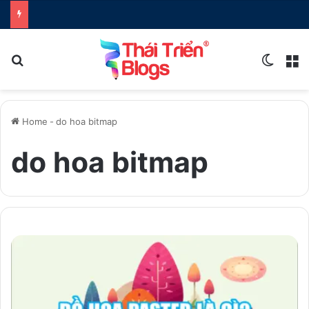
Search for
Switch
M
Home
-
do hoa bitmap
do hoa bitmap