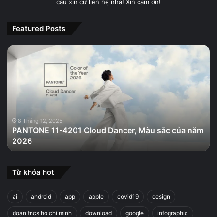
cầu xin cứ liên hệ nha! Xin cảm ơn!
Featured Posts
PANTONE
11-
4201
Cloud
Dancer,
Màu
sắc
của
8 Tháng 12, 2025
PANTONE 11-4201 Cloud Dancer, Màu sắc của năm
năm
2026
2026
Từ khóa hot
ai
android
app
apple
covid19
design
doan tncs ho chi minh
download
google
infographic