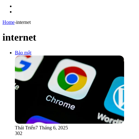
Menu
Switch
skin
Home
-
internet
internet
Bảo mật
Thái Triển
7 Tháng 6, 2025
302