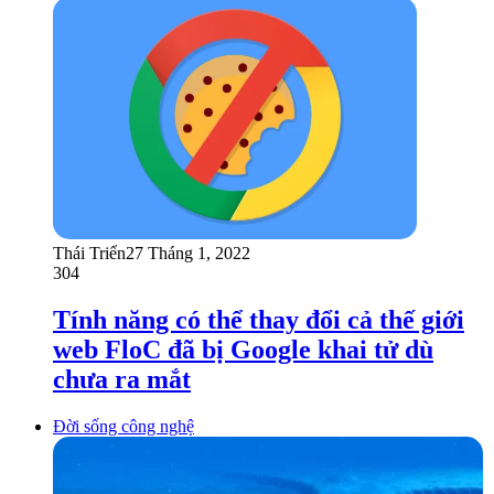
Thái Triển
27 Tháng 1, 2022
304
Tính năng có thể thay đổi cả thế giới
web FloC đã bị Google khai tử dù
chưa ra mắt
Đời sống công nghệ