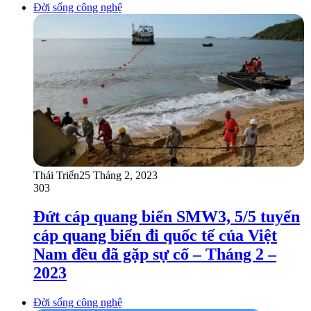
Đời sống công nghệ
Thái Triển
25 Tháng 2, 2023
303
Đứt cáp quang biển SMW3, 5/5 tuyến
cáp quang biển đi quốc tế của Việt
Nam đều đã gặp sự cố – Tháng 2 –
2023
Đời sống công nghệ