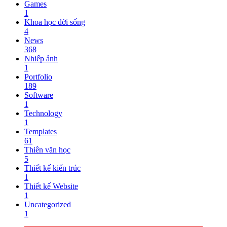
Games
1
Khoa học đời sống
4
News
368
Nhiếp ảnh
1
Portfolio
189
Software
1
Technology
1
Templates
61
Thiên văn học
5
Thiết kế kiến trúc
1
Thiết kế Website
1
Uncategorized
1