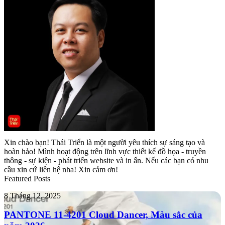
Xin chào bạn! Thái Triển là một người yêu thích sự sáng tạo và
hoàn hảo! Mình hoạt động trên lĩnh vực thiết kế đồ họa - truyền
thông - sự kiện - phát triển website và in ấn. Nếu các bạn có nhu
cầu xin cứ liên hệ nha! Xin cảm ơn!
Featured Posts
PANTONE
8 Tháng 12, 2025
11-
4201
PANTONE 11-4201 Cloud Dancer, Màu sắc của
Cloud