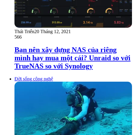
Thái Triển
20 Tháng 12, 2021
566
Bạn nên xây dựng NAS của riêng
mình hay mua một cái? Unraid so với
TrueNAS so với Synology
Đời sống công nghệ