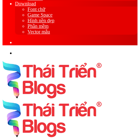
Download
Font chữ
Game Space
Hình nền đẹp
Phần mềm
Vector mẫu
Sidebar
Search
for