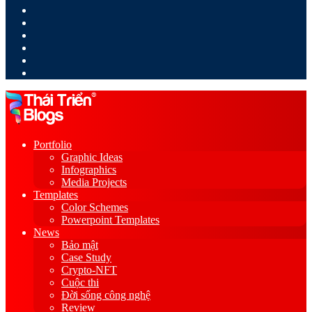
LinkedIn
YouTube
Google
Play
Sidebar
Switch
skin
Portfolio
Graphic Ideas
Infographics
Media Projects
Templates
Color Schemes
Powerpoint Templates
News
Bảo mật
Case Study
Crypto-NFT
Cuộc thi
Đời sống công nghệ
Review