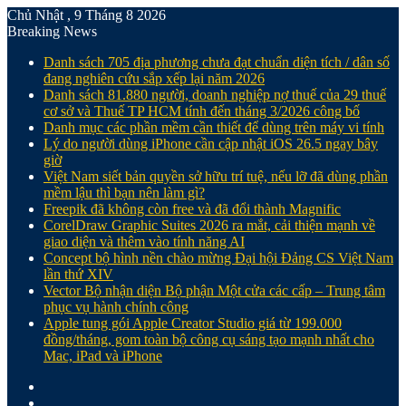
Chủ Nhật , 9 Tháng 8 2026
Breaking News
Danh sách 705 địa phương chưa đạt chuẩn diện tích / dân số
đang nghiên cứu sắp xếp lại năm 2026
Danh sách 81.880‬ người, doanh nghiệp nợ thuế của 29 thuế
cơ sở và Thuế TP HCM tính đến tháng 3/2026 công bố
Danh mục các phần mềm cần thiết để dùng trên máy vi tính
Lý do người dùng iPhone cần cập nhật iOS 26.5 ngay bây
giờ
Việt Nam siết bản quyền sở hữu trí tuệ, nếu lỡ đã dùng phần
mềm lậu thì bạn nên làm gì?
Freepik đã không còn free và đã đổi thành Magnific
CorelDraw Graphic Suites 2026 ra mắt, cải thiện mạnh về
giao diện và thêm vào tính năng AI
Concept bộ hình nền chào mừng Đại hội Đảng CS Việt Nam
lần thứ XIV
Vector Bộ nhận diện Bộ phận Một cửa các cấp – Trung tâm
phục vụ hành chính công
Apple tung gói Apple Creator Studio giá từ 199.000
đồng/tháng, gom toàn bộ công cụ sáng tạo mạnh nhất cho
Mac, iPad và iPhone
Facebook
X