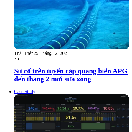
Thái Triển
25 Tháng 12, 2021
351
Sự cố trên tuyến cáp quang biển APG
đến tháng 2 mới sửa xong
Case Study