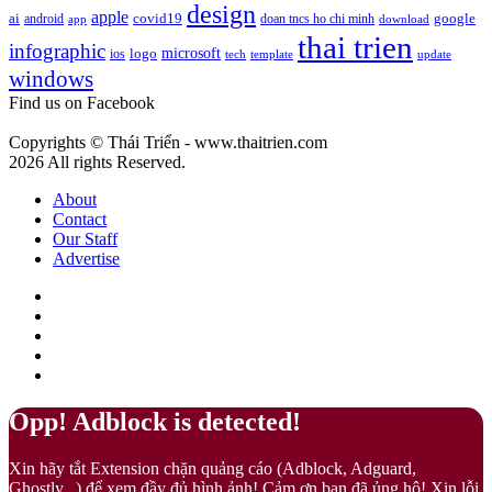
mang
design
apple
1023
google
ai
android
covid19
doan tncs ho chi minh
app
download
ý
Peach
thai trien
nghĩa
infographic
microsoft
logo
ios
template
Fuzz
tech
update
gì?
windows
–
Màu
Find us on Facebook
của
sự
Copyrights © Thái Triển - www.thaitrien.com
nhã
2026 All rights Reserved.
nhặn
và
About
ấm
Contact
áp
Our Staff
Advertise
Facebook
X
LinkedIn
YouTube
Google
Play
Back
Close
Opp! Adblock is detected!
to
top
Xin hãy tắt Extension chặn quảng cáo (Adblock, Adguard,
button
Ghostly...) để xem đầy đủ hình ảnh! Cảm ơn bạn đã ủng hộ! Xin lỗi