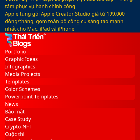
tâm phục vụ hành chính công
Apple tung gói Apple Creator Studio giá từ 199.000
đồng/tháng, gom toàn bộ công cụ sáng tạo mạnh
nhất cho Mac, iPad và iPhone
Facebook
X
LinkedIn
YouTube
Google
Sidebar
Switch
Play
skin
Portfolio
Graphic Ideas
Infographics
Media Projects
Templates
Color Schemes
Powerpoint Templates
News
Bảo mật
Case Study
Crypto-NFT
Cuộc thi