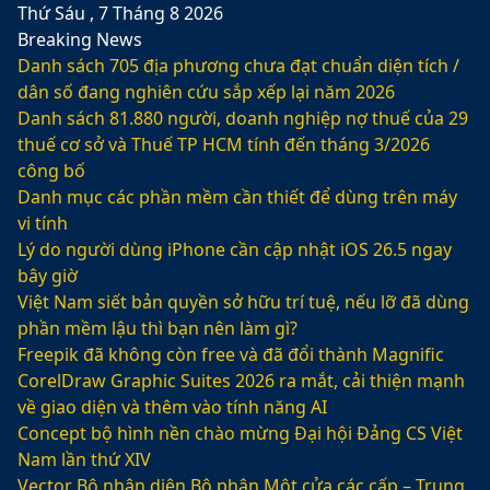
Thứ Sáu , 7 Tháng 8 2026
Breaking News
Danh sách 705 địa phương chưa đạt chuẩn diện tích /
dân số đang nghiên cứu sắp xếp lại năm 2026
Danh sách 81.880‬ người, doanh nghiệp nợ thuế của 29
thuế cơ sở và Thuế TP HCM tính đến tháng 3/2026
công bố
Danh mục các phần mềm cần thiết để dùng trên máy
vi tính
Lý do người dùng iPhone cần cập nhật iOS 26.5 ngay
bây giờ
Việt Nam siết bản quyền sở hữu trí tuệ, nếu lỡ đã dùng
phần mềm lậu thì bạn nên làm gì?
Freepik đã không còn free và đã đổi thành Magnific
CorelDraw Graphic Suites 2026 ra mắt, cải thiện mạnh
về giao diện và thêm vào tính năng AI
Concept bộ hình nền chào mừng Đại hội Đảng CS Việt
Nam lần thứ XIV
Vector Bộ nhận diện Bộ phận Một cửa các cấp – Trung