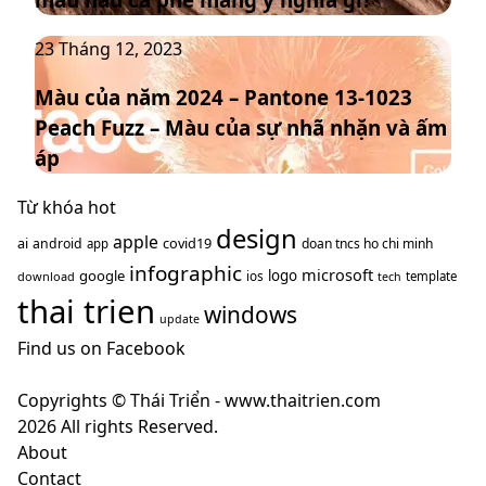
đạo
–
thống
Màu
23 Tháng 12, 2023
Mocha
trị
của
Mousse
xu
Màu của năm 2024 – Pantone 13-1023
năm
–
hướng
Peach Fuzz – Màu của sự nhã nhặn và ấm
2024
màu
năm
–
nâu
áp
2025
Pantone
cà
13-
Từ khóa hot
phê
1023
design
mang
apple
ai
covid19
android
doan tncs ho chi minh
app
Peach
ý
infographic
microsoft
google
logo
ios
download
template
tech
Fuzz
nghĩa
thai trien
–
windows
gì?
update
Màu
Find us on Facebook
của
sự
Copyrights © Thái Triển - www.thaitrien.com
nhã
2026 All rights Reserved.
nhặn
About
và
Contact