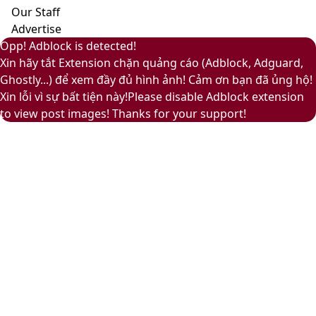
ấm
Our Staff
áp
Advertise
Back
Close
Facebook
X
LinkedIn
YouTube
Google
Opp! Adblock is detected!
to
Play
Xin hãy tắt Extension chặn quảng cáo (Adblock, Adguard,
top
Ghostly...) để xem đầy đủ hình ảnh! Cảm ơn bạn đã ủng hộ!
button
Xin lỗi vì sự bất tiện này!Please disable Adblock extension
to view post images! Thanks for your support!