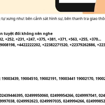
g tự xưng như: bên cảnh sát hình sự, bên thanh tra giao th
ân tuyệt đối không nên nghe
32, +252, +231, +247, +375, +381, +371, +563, +255, +370…
9008198, +4422222202, +22382271520, +22379262886, +22
:
19003439, 19004510, 19002191, 19003441 19002170, 1900
02439446395, 02499950060, 02499954266, 0249997041, 02
9997038, 0249992623, 0249997035, 0249994266, 024999852