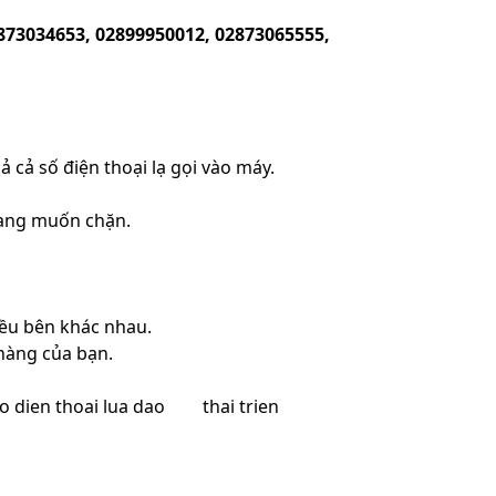
873034653, 02899950012, 02873065555,
 cả số điện thoại lạ gọi vào máy.
đang muốn chặn.
iều bên khác nhau.
 hàng của bạn.
o dien thoai lua dao
thai trien