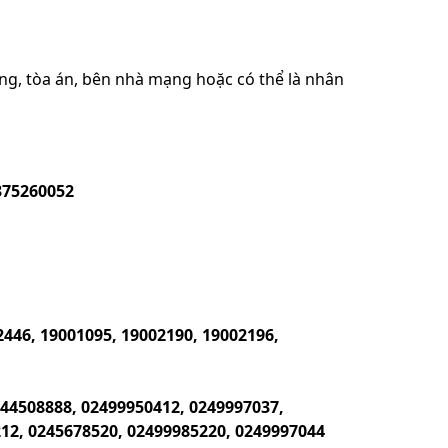
ông, tòa án, bên nhà mạng hoặc có thể là nhân
375260052
2446, 19001095, 19002190, 19002196,
444508888, 02499950412, 0249997037,
12, 0245678520, 02499985220, 0249997044