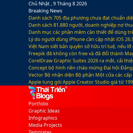
Chủ Nhật , 9 Tháng 8 2026
Breaking News
Danh sách 705 địa phương chưa đạt chuẩn diện
Danh sách 81.880‬ người, doanh nghiệp nợ thu
Danh mục các phần mềm cần thiết để dùng trê
Lý do người dùng iPhone cần cập nhật iOS 26.
Việt Nam siết bản quyền sở hữu trí tuệ, nếu l
Freepik đã không còn free và đã đổi thành Mag
CorelDraw Graphic Suites 2026 ra mắt, cải thi
Concept bộ hình nền chào mừng Đại hội Đảng 
Vector Bộ nhận diện Bộ phận Một cửa các cấp
Apple tung gói Apple Creator Studio giá từ 1
Facebook
X
LinkedIn
YouTube
Google
Sidebar
Switch
Play
skin
Portfolio
Graphic Ideas
Infographics
Media Projects
Templates