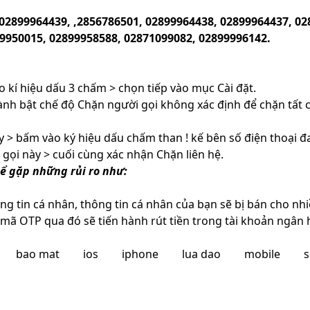
02899964439, ,2856786501, 02899964438, 02899964437, 02
9950015, 02899958588, 02871099082, 02899996142.
 kí hiệu dấu 3 chấm > chọn tiếp vào mục Cài đặt.
nh bật chế độ Chặn người gọi không xác định để chặn tất cả
 > bấm vào ký hiệu dấu chấm than ! kế bên số điện thoại 
ọi này > cuối cùng xác nhận Chặn liên hệ.
hể gặp những rủi ro như:
ông tin cá nhân, thông tin cá nhân của bạn sẽ bị bán cho nh
 mã OTP qua đó sẽ tiến hành rút tiền trong tài khoản ngân
bao mat
ios
iphone
lua dao
mobile
s