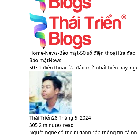
Menu
Switch
Home
-
News
-
Bảo mật
-
50 số điện thoại lừa đảo
skin
Bảo mật
News
50 số điện thoại lừa đảo mới nhất hiện nay, n
Thái Triển
28 Tháng 5, 2024
305
2 minutes read
Facebook
X
LinkedIn
Pinterest
Messenger
Messenger
WhatsApp
Telegram
Viber
Share
Print
Người nghe có thể bị đánh cắp thông tin cá nh