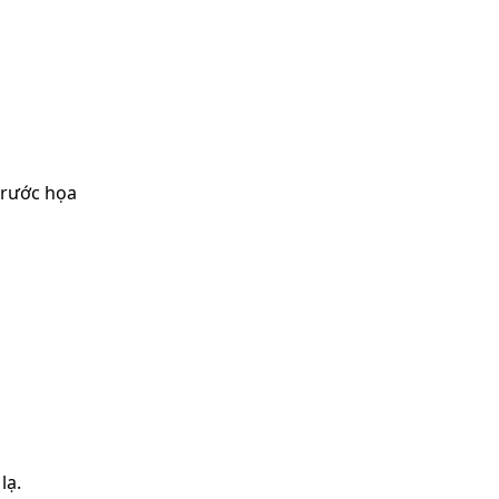
 rước họa
lạ.