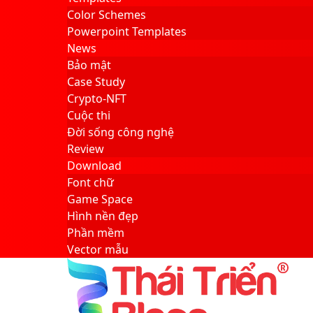
Color Schemes
Powerpoint Templates
News
Bảo mật
Case Study
Crypto-NFT
Cuộc thi
Đời sống công nghệ
Review
Download
Font chữ
Game Space
Hình nền đẹp
Phần mềm
Vector mẫu
Sidebar
Search
for