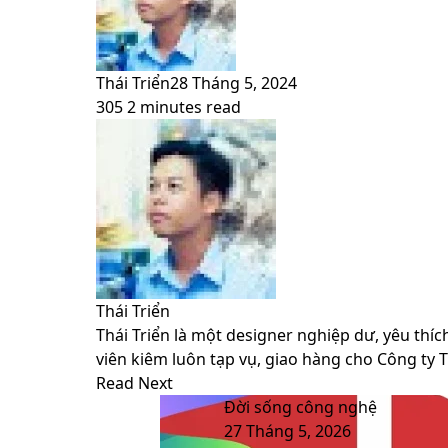
Thái Triển
28 Tháng 5, 2024
305
2 minutes read
Facebook
X
LinkedIn
Pinterest
Messenger
Messenger
WhatsApp
Telegram
Viber
Share
Print
Facebook
X
LinkedIn
Pinterest
Messenger
Messenger
WhatsApp
Telegram
Viber
Share
Print
via
via
Email
Email
Thái Triển
Thái Triển là một designer nghiệp dư, yêu thíc
viên kiêm luôn tạp vụ, giao hàng cho Công ty 
Website
Facebook
LinkedIn
YouTube
Read Next
Đời sống công nghệ
27 Tháng 5, 2026