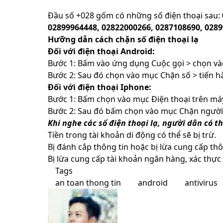
Đầu số +028 gốm có những số điện thoại sau:
02899964448, 02822000266, 0287108690, 0289
Hưỡng dẫn cách chặn số điện thoại lạ
Đối với điện thoại Android:
Bước 1: Bấm vào ứng dụng Cuộc gọi > chọn vào
Bước 2: Sau đó chọn vào mục Chặn số > tiến hà
Đối với điện thoại Iphone:
Bước 1: Bấm chọn vào mục Điện thoại trên máy
Bước 2: Sau đó bấm chọn vào mục Chặn người g
Khi nghe các số điện thoại lạ, người dân có t
Tiền trong tài khoản di động có thể sẽ bị trừ.
Bị đánh cắp thông tin hoặc bị lừa cung cấp th
Bị lừa cung cấp tài khoản ngân hàng, xác thực
Tags
an toan thong tin
android
antivirus