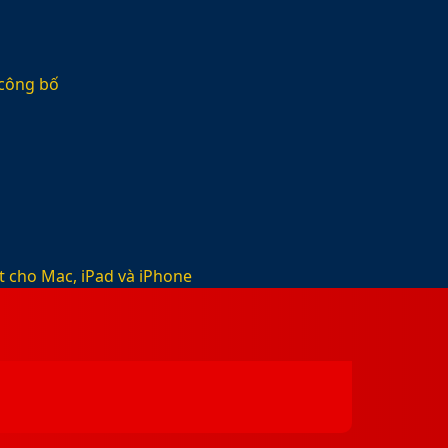
 công bố
t cho Mac, iPad và iPhone