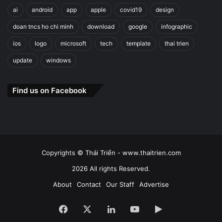
ai
android
app
apple
covid19
design
doan tncs ho chi minh
download
google
infographic
ios
logo
microsoft
tech
template
thai trien
update
windows
Find us on Facebook
Copyrights © Thái Triển - www.thaitrien.com
2026 All rights Reserved.
About
Contact
Our Staff
Advertise
Facebook
X
LinkedIn
YouTube
Google