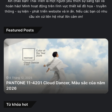
Xin chào bạn! Thái Triển là một người yêu thích sự sáng tạo và
hoàn hảo! Mình hoạt động trên lĩnh vực thiết kế đồ họa - truyền
thông - sự kiện - phát triển website và in ấn. Nếu các bạn có nhu
cầu xin cứ liên hệ nha! Xin cảm ơn!
Featured Posts
PANTONE
11-
4201
Cloud
Dancer,
Màu
sắc
của
8 Tháng 12, 2025
PANTONE 11-4201 Cloud Dancer, Màu sắc của năm
năm
2026
2026
Từ khóa hot