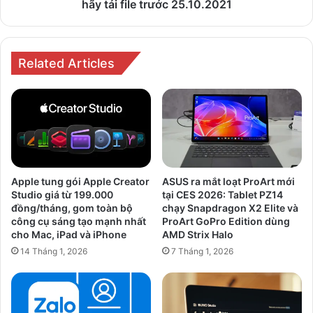
tải
hãy tải file trước 25.10.2021
file
trước
25.10.2021
Related Articles
Apple tung gói Apple Creator
ASUS ra mắt loạt ProArt mới
Studio giá từ 199.000
tại CES 2026: Tablet PZ14
đồng/tháng, gom toàn bộ
chạy Snapdragon X2 Elite và
công cụ sáng tạo mạnh nhất
ProArt GoPro Edition dùng
cho Mac, iPad và iPhone
AMD Strix Halo
14 Tháng 1, 2026
7 Tháng 1, 2026