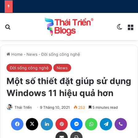
Search for
Switch
M
Home
-
News
-
Đời sống công nghệ
Đời sống công nghệ
News
Một số thiết đặt giúp sử dụng
Windows 11 hiệu quả hơn
Thái Triển
9 Tháng 10, 2021
253
5 minutes read
Facebook
X
LinkedIn
Pinterest
Messenger
WhatsApp
Telegram
Viber
Share via Email
Print