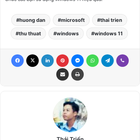
huong dan
microsoft
thai trien
thu thuat
windows
windows 11
Facebook
X
LinkedIn
Pinterest
Messenger
WhatsApp
Telegram
Viber
Share via Email
Print
Thái Triển