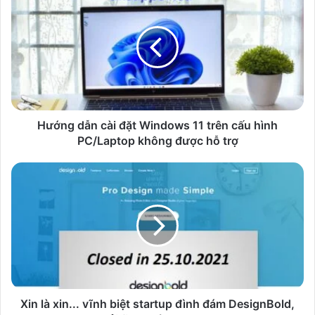
dẫn
cài
đặt
Windows
11
trên
cấu
hình
PC/Laptop
Hướng dẫn cài đặt Windows 11 trên cấu hình
không
PC/Laptop không được hỗ trợ
được
hỗ
Xin
trợ
là
xin...
vĩnh
biệt
startup
đình
đám
DesignBold,
hãy
Xin là xin... vĩnh biệt startup đình đám DesignBold,