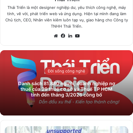
Thái Triển là một designer nghiệp dư, yêu thích công nghệ, máy
tính, vẽ vời, phát triển web và ứng dụng. Hiện tại mình đang làm
Chủ tịch, CEO, Nhân viên kiêm luôn tạp vụ, giao hàng cho Công ty
TNHH Thái Triển.
Website
Facebook
LinkedIn
YouTube
Đời sống công nghệ
Danh sách 81.880‬ người, doanh nghiệp nợ
thuế của 29 thuế cơ sở và Thuế TP HCM
tính đến tháng 3/2026 công bố
Hướng