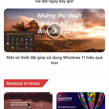
về
cài đặt ngay bây giờ!
và
cài
Một
đặt
số
ngay
thiết
bây
đặt
giờ!
giúp
sử
dụng
Windows
11
hiệu
Một số thiết đặt giúp sử dụng Windows 11 hiệu quả
quả
hơn
hơn
Related Articles