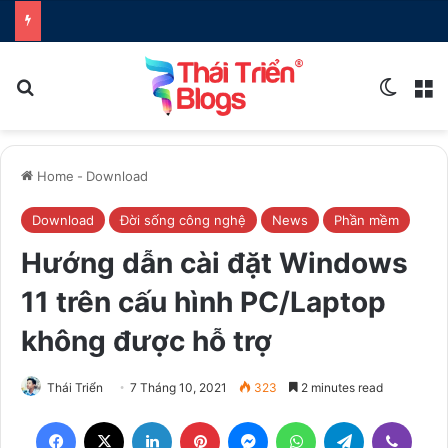
Search for
Switch
M
Home
-
Download
Download
Đời sống công nghệ
News
Phần mềm
Hướng dẫn cài đặt Windows
11 trên cấu hình PC/Laptop
không được hỗ trợ
Thái Triển
7 Tháng 10, 2021
323
2 minutes read
Facebook
X
LinkedIn
Pinterest
Messenger
WhatsApp
Telegram
Viber