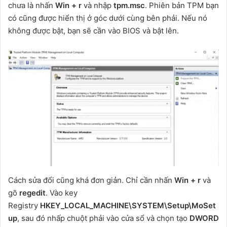
chưa là nhấn
Win + r
và nhập
tpm.msc
. Phiên bản TPM bạn
có cũng được hiển thị ở góc dưới cùng bên phải. Nếu nó
không được bật, bạn sẽ cần vào BIOS và bật lên.
Cách sửa đổi cũng khá đơn giản. Chỉ cần nhấn
Win + r
và
gõ
regedit
. Vào key
Registry
HKEY_LOCAL_MACHINE\SYSTEM\Setup\MoSet
up
, sau đó nhấp chuột phải vào cửa sổ và chọn tạo
DWORD