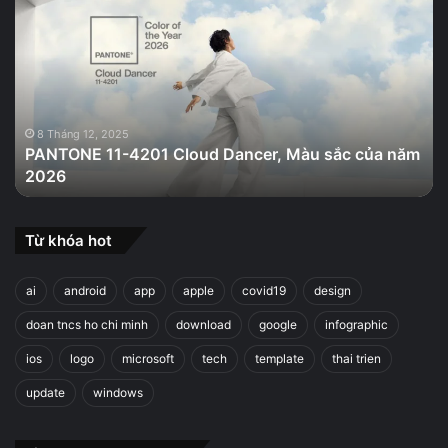
11-
4201
Cloud
Dancer,
Màu
sắc
của
8 Tháng 12, 2025
PANTONE 11-4201 Cloud Dancer, Màu sắc của năm
năm
2026
2026
Từ khóa hot
ai
android
app
apple
covid19
design
doan tncs ho chi minh
download
google
infographic
ios
logo
microsoft
tech
template
thai trien
update
windows