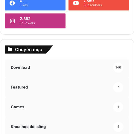
0
7.850
Likes
Subscribers
2.392
Followers
Chuyên mục
Download
146
Featured
7
Games
1
Khoa học đời sống
4