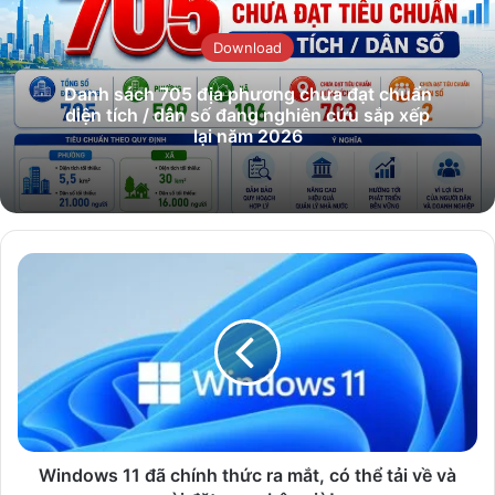
Download
Danh sách 705 địa phương chưa đạt chuẩn
diện tích / dân số đang nghiên cứu sắp xếp
lại năm 2026
Windows
11
đã
chính
thức
ra
mắt,
có
thể
tải
Windows 11 đã chính thức ra mắt, có thể tải về và