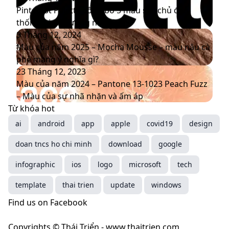
của
xuất
Palette
Pinterest Palette công bố 5 màu sắc chủ đạo
năm
với
công
thống trị xu hướng năm 2025
2026
bộ
bố
Màu
9 Tháng 12, 2024
nhận
5
của
Màu của năm 2025 – Mocha Mousse – màu nâu cà
diện
màu
năm
phê mang ý nghĩa gì?
thương
sắc
2025
Màu
23 Tháng 12, 2023
hiệu
chủ
–
của
Màu của năm 2024 – Pantone 13-1023 Peach Fuzz
mới
đạo
Mocha
năm
– Màu của sự nhã nhặn và ấm áp
thống
Mousse
2024
Từ khóa hot
trị
–
–
ai
android
app
apple
covid19
design
xu
màu
Pantone
doan tncs ho chi minh
hướng
nâu
13-
download
google
năm
cà
1023
infographic
ios
logo
microsoft
tech
2025
phê
Peach
mang
Fuzz
template
thai trien
update
windows
ý
–
Find us on Facebook
nghĩa
Màu
gì?
của
Copyrights © Thái Triển - www.thaitrien.com