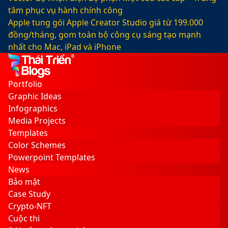
tâm phục vụ hành chính công
Apple tung gói Apple Creator Studio giá từ 199.000
đồng/tháng, gom toàn bộ công cụ sáng tạo mạnh
nhất cho Mac, iPad và iPhone
Facebook
X
LinkedIn
YouTube
Google
Sidebar
Switch
Play
skin
Portfolio
Graphic Ideas
Infographics
Media Projects
Templates
Color Schemes
Powerpoint Templates
News
Bảo mật
Case Study
Crypto-NFT
Cuộc thi