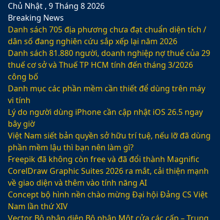
Chủ Nhật , 9 Tháng 8 2026
Breaking News
Danh sách 705 địa phương chưa đạt chuẩn diện tích /
dân số đang nghiên cứu sắp xếp lại năm 2026
Danh sách 81.880‬ người, doanh nghiệp nợ thuế của 29
thuế cơ sở và Thuế TP HCM tính đến tháng 3/2026
công bố
Danh mục các phần mềm cần thiết để dùng trên máy
vi tính
Lý do người dùng iPhone cần cập nhật iOS 26.5 ngay
bây giờ
Việt Nam siết bản quyền sở hữu trí tuệ, nếu lỡ đã dùng
phần mềm lậu thì bạn nên làm gì?
Freepik đã không còn free và đã đổi thành Magnific
CorelDraw Graphic Suites 2026 ra mắt, cải thiện mạnh
về giao diện và thêm vào tính năng AI
Concept bộ hình nền chào mừng Đại hội Đảng CS Việt
Nam lần thứ XIV
Vector Bộ nhận diện Bộ phận Một cửa các cấp – Trung