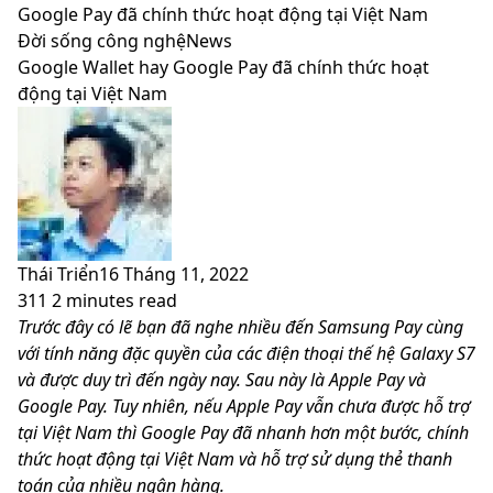
skin
Google Pay đã chính thức hoạt động tại Việt Nam
Đời sống công nghệ
News
Google Wallet hay Google Pay đã chính thức hoạt
động tại Việt Nam
Thái Triển
16 Tháng 11, 2022
311
2 minutes read
Facebook
X
LinkedIn
Pinterest
Messenger
Messenger
WhatsApp
Telegram
Viber
Share
Print
Trước đây có lẽ bạn đã nghe nhiều đến Samsung Pay cùng
via
với tính năng đặc quyền của các điện thoại thế hệ Galaxy S7
Email
và được duy trì đến ngày nay. Sau này là Apple Pay và
Google Pay. Tuy nhiên, nếu Apple Pay vẫn chưa được hỗ trợ
tại Việt Nam thì Google Pay đã nhanh hơn một bước, chính
thức hoạt động tại Việt Nam và hỗ trợ sử dụng thẻ thanh
toán của nhiều ngân hàng.