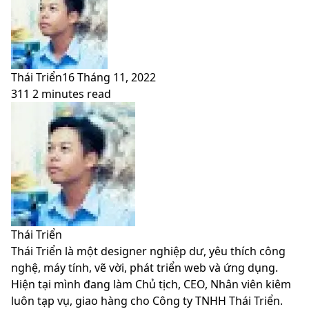
Thái Triển
16 Tháng 11, 2022
311
2 minutes read
Facebook
X
LinkedIn
Pinterest
Messenger
Messenger
WhatsApp
Telegram
Viber
Share
Print
Facebook
X
LinkedIn
Pinterest
Messenger
Messenger
WhatsApp
Telegram
Viber
Share
Print
via
via
Email
Email
Thái Triển
Thái Triển là một designer nghiệp dư, yêu thích công
nghệ, máy tính, vẽ vời, phát triển web và ứng dụng.
Hiện tại mình đang làm Chủ tịch, CEO, Nhân viên kiêm
luôn tạp vụ, giao hàng cho Công ty TNHH Thái Triển.