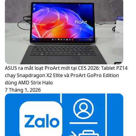
những
Google
tính
Pay
năng
và
mới
Samsung
-
Pay
nên
tại
cập
Việt
nhật
Nam
hay
không?
ASUS ra mắt loạt ProArt mới tại CES 2026: Tablet PZ14
chạy Snapdragon X2 Elite và ProArt GoPro Edition
dùng AMD Strix Halo
7 Tháng 1, 2026