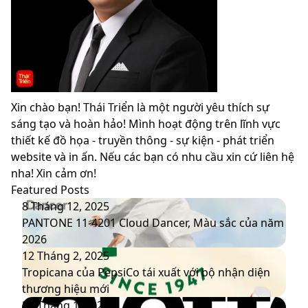
Xin chào bạn! Thái Triển là một người yêu thích sự
sáng tạo và hoàn hảo! Mình hoạt động trên lĩnh vực
thiết kế đồ họa - truyền thông - sự kiện - phát triển
website và in ấn. Nếu các bạn có nhu cầu xin cứ liên hệ
nha! Xin cảm ơn!
Featured Posts
PANTONE
8 Tháng 12, 2025
11-
PANTONE 11-4201 Cloud Dancer, Màu sắc của năm
4201
2026
Cloud
Tropicana
12 Tháng 2, 2025
Dancer,
của
Tropicana của PepsiCo tái xuất với bộ nhận diện
Màu
PepsiCo
thương hiệu mới
sắc
tái
Pinterest
20 Tháng 1, 2025