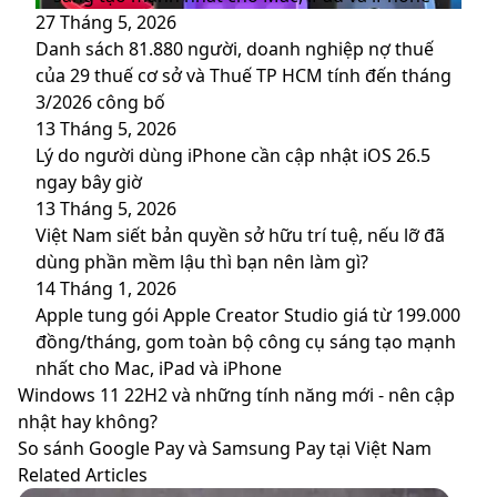
27 Tháng 5, 2026
Danh sách 81.880‬ người, doanh nghiệp nợ thuế
của 29 thuế cơ sở và Thuế TP HCM tính đến tháng
3/2026 công bố
13 Tháng 5, 2026
Lý do người dùng iPhone cần cập nhật iOS 26.5
ngay bây giờ
13 Tháng 5, 2026
Việt Nam siết bản quyền sở hữu trí tuệ, nếu lỡ đã
dùng phần mềm lậu thì bạn nên làm gì?
14 Tháng 1, 2026
Apple tung gói Apple Creator Studio giá từ 199.000
đồng/tháng, gom toàn bộ công cụ sáng tạo mạnh
nhất cho Mac, iPad và iPhone
Windows
Windows 11 22H2 và những tính năng mới - nên cập
11
nhật hay không?
22H2
So
So sánh Google Pay và Samsung Pay tại Việt Nam
và
sánh
Related Articles