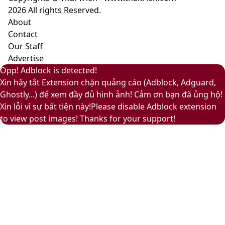
sự
2026 All rights Reserved.
nhã
About
nhặn
Contact
và
Our Staff
ấm
Advertise
áp
Facebook
Pinterest
Messenger
Messenger
Viber
Back
Close
Facebook
X
LinkedIn
YouTube
Google
Opp! Adblock is detected!
to
Play
Xin hãy tắt Extension chặn quảng cáo (Adblock, Adguard,
top
Ghostly...) để xem đầy đủ hình ảnh! Cảm ơn bạn đã ủng hộ!
button
Xin lỗi vì sự bất tiện này!Please disable Adblock extension
to view post images! Thanks for your support!