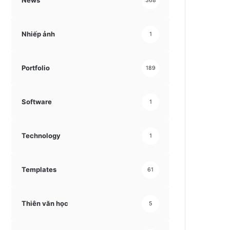
News
368
Nhiếp ảnh
1
Portfolio
189
Software
1
Technology
1
Templates
61
Thiên văn học
5