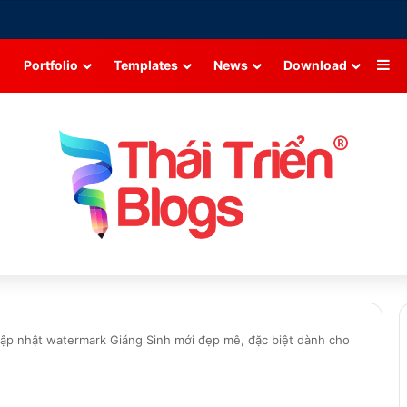
Si
Portfolio
Templates
News
Download
ập nhật watermark Giáng Sinh mới đẹp mê, đặc biệt dành cho