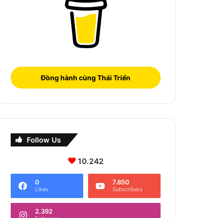
Đồng hành cùng Thái Triển
Follow Us
10.242
0
7.850
Likes
Subscribers
2.392