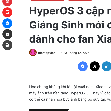
HyperOS 3 cập 
Flipboard
Messenger
Giáng Sinh mới 
Share via Email
dành cho fan Xi
Print
bientapvien1
23 Tháng 12, 2025
Facebook
X
Hòa chung không khí lễ hội cuối năm, Xiaomi v
máy ảnh trên nền tảng HyperOS 3. Thay vì các 
có thể cá nhân hóa bức ảnh bằng bộ sưu tập w