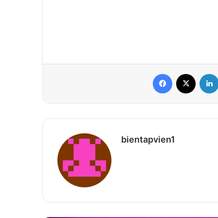
Facebook
X
bientapvien1