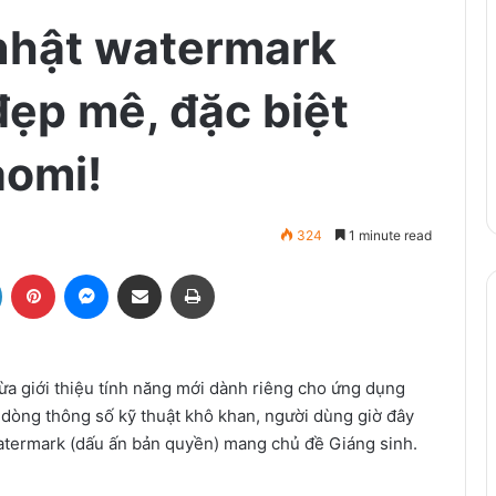
nhật watermark
đẹp mê, đặc biệt
aomi!
324
1 minute read
LinkedIn
Pinterest
Messenger
Share via Email
Print
ừa giới thiệu tính năng mới dành riêng cho ứng dụng
dòng thông số kỹ thuật khô khan, người dùng giờ đây
atermark (dấu ấn bản quyền) mang chủ đề Giáng sinh.