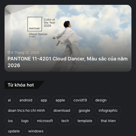
PANTONE
11-
4201
Cloud
Dancer,
Màu
sắc
của
8 Tháng 12, 2025
PANTONE 11-4201 Cloud Dancer, Màu sắc của năm
năm
2026
2026
Từ khóa hot
ai
android
app
apple
covid19
design
doan tncs ho chi minh
download
google
infographic
ios
logo
microsoft
tech
template
thai trien
update
windows