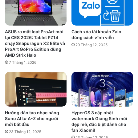
ASUS ra mắt loạt ProArt mới
Cách xóa tài khoản Zalo
tại CES 2026: Tablet PZ14
đúng cách vĩnh viễn
chạy Snapdragon X2 Elite và
29 Tháng 12, 2025
ProArt GoPro Edition dùng
AMD Strix Halo
7 Tháng 1, 2026
Hướng dẫn tạo nhạc bằng
HyperOS 3 cập nhật
Suno AI từ A-Z cho người
watermark Giáng Sinh mới
mới bắt đầu
đẹp mê, đặc biệt dành cho
fan Xiaomi!
23 Tháng 12, 2025
23 Tháng 12, 2025