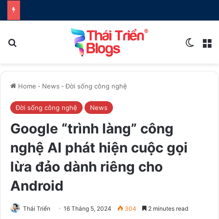
Search for
Switch
M
Home
-
News
-
Đời sống công nghệ
Đời sống công nghệ
News
Google “trình làng” công
nghệ AI phát hiện cuộc gọi
lừa đảo dành riêng cho
Android
Thái Triển
16 Tháng 5, 2024
304
2 minutes read