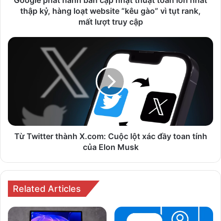
thập
thập kỷ, hàng loạt website “kêu gào” vì tụt rank,
kỷ,
mất lượt truy cập
hàng
loạt
Từ
website
Twitter
“kêu
thành
gào”
X.com:
vì
Cuộc
tụt
lột
rank,
xác
mất
đầy
lượt
toan
truy
tính
Từ Twitter thành X.com: Cuộc lột xác đầy toan tính
cập
của
của Elon Musk
Elon
Musk
Related Articles