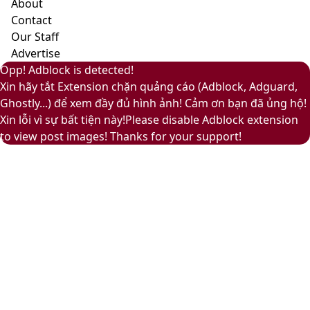
About
nhặn
Contact
và
Our Staff
ấm
Advertise
áp
Facebook
Pinterest
Messenger
Messenger
Viber
Back
Close
Facebook
X
LinkedIn
YouTube
Google
Opp! Adblock is detected!
to
Play
Xin hãy tắt Extension chặn quảng cáo (Adblock, Adguard,
top
Ghostly...) để xem đầy đủ hình ảnh! Cảm ơn bạn đã ủng hộ!
button
Xin lỗi vì sự bất tiện này!Please disable Adblock extension
to view post images! Thanks for your support!