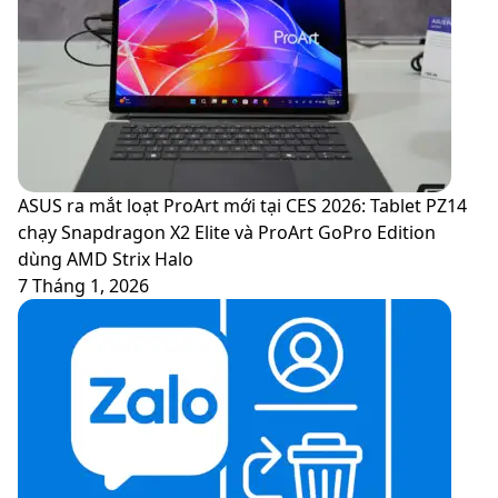
hiện
Data
cuộc
Recovery,
gọi
khôi
lừa
phục
đảo
dữ
dành
liệu
riêng
dễ
cho
dàng
ASUS ra mắt loạt ProArt mới tại CES 2026: Tablet PZ14
Android
và
chạy Snapdragon X2 Elite và ProArt GoPro Edition
nhanh
dùng AMD Strix Halo
chóng
7 Tháng 1, 2026