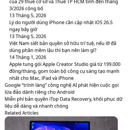
của 29 thuế cơ sở và Thuế TP HCM tính đến tháng
3/2026 công bố
13 Tháng 5, 2026
Lý do người dùng iPhone cần cập nhật iOS 26.5
ngay bây giờ
13 Tháng 5, 2026
Việt Nam siết bản quyền sở hữu trí tuệ, nếu lỡ đã
dùng phần mềm lậu thì bạn nên làm gì?
14 Tháng 1, 2026
Apple tung gói Apple Creator Studio giá từ 199.000
đồng/tháng, gom toàn bộ công cụ sáng tạo mạnh
nhất cho Mac, iPad và iPhone
Google
Google “trình làng” công nghệ AI phát hiện cuộc gọi
“trình
lừa đảo dành riêng cho Android
làng”
Miễn
Miễn phí bản quyền iTop Data Recovery, khôi phục dữ
công
phí
liệu dễ dàng và nhanh chóng
nghệ
bản
Related Articles
AI
quyền
phát
iTop