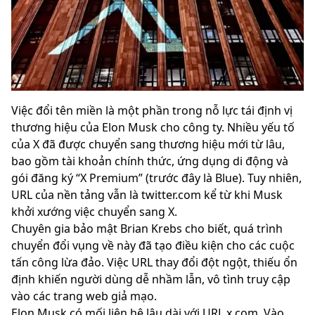
Việc đổi tên miền là một phần trong nỗ lực tái định vị
thương hiệu của Elon Musk cho công ty. Nhiều yếu tố
của X đã được chuyển sang thương hiệu mới từ lâu,
bao gồm tài khoản chính thức, ứng dụng di động và
gói đăng ký “X Premium” (trước đây là Blue). Tuy nhiên,
URL của nền tảng vẫn là twitter.com kể từ khi Musk
khởi xướng việc chuyển sang X.
Chuyên gia bảo mật Brian Krebs cho biết, quá trình
chuyển đổi vụng về này đã tạo điều kiện cho các cuộc
tấn công lừa đảo. Việc URL thay đổi đột ngột, thiếu ổn
định khiến người dùng dễ nhầm lẫn, vô tình truy cập
vào các trang web giả mạo.
Elon Musk có mối liên hệ lâu dài với URL x.com. Vào