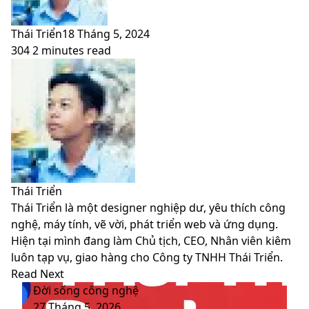
Thái Triển
18 Tháng 5, 2024
304
2 minutes read
Facebook
X
LinkedIn
Pinterest
Messenger
Messenger
WhatsApp
Telegram
Viber
Share
Print
Facebook
X
LinkedIn
Pinterest
Messenger
Messenger
WhatsApp
Telegram
Viber
Share
Print
via
via
Email
Email
Thái Triển
Thái Triển là một designer nghiệp dư, yêu thích công
nghệ, máy tính, vẽ vời, phát triển web và ứng dụng.
Hiện tại mình đang làm Chủ tịch, CEO, Nhân viên kiêm
luôn tạp vụ, giao hàng cho Công ty TNHH Thái Triển.
Website
Facebook
LinkedIn
YouTube
Read Next
Đời sống công nghệ
27 Tháng 5, 2026