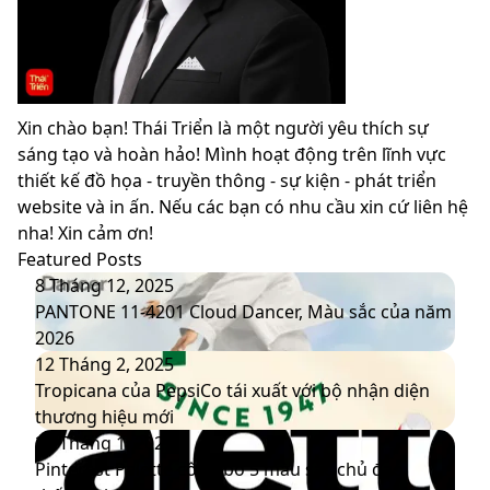
Xin chào bạn! Thái Triển là một người yêu thích sự
sáng tạo và hoàn hảo! Mình hoạt động trên lĩnh vực
thiết kế đồ họa - truyền thông - sự kiện - phát triển
website và in ấn. Nếu các bạn có nhu cầu xin cứ liên hệ
nha! Xin cảm ơn!
Featured Posts
PANTONE
8 Tháng 12, 2025
11-
PANTONE 11-4201 Cloud Dancer, Màu sắc của năm
4201
2026
Cloud
Tropicana
12 Tháng 2, 2025
Dancer,
của
Tropicana của PepsiCo tái xuất với bộ nhận diện
Màu
PepsiCo
thương hiệu mới
sắc
tái
Pinterest
20 Tháng 1, 2025
của
xuất
Palette
Pinterest Palette công bố 5 màu sắc chủ đạo