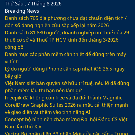
Thứ Sáu , 7 Tháng 8 2026
Breaking News
Danh sách 705 địa phương chưa đạt chuẩn diện tích /
dân số đang nghiên cứu sắp xếp lại năm 2026
Danh sách 81.880‬ người, doanh nghiệp nợ thuế của 29
thuế cơ sở và Thuế TP HCM tính đến tháng 3/2026
công bố
Danh mục các phần mềm cần thiết để dùng trên máy
vi tính
Lý do người dùng iPhone cần cập nhật iOS 26.5 ngay
bây giờ
Việt Nam siết bản quyền sở hữu trí tuệ, nếu lỡ đã dùng
phần mềm lậu thì bạn nên làm gì?
Freepik đã không còn free và đã đổi thành Magnific
CorelDraw Graphic Suites 2026 ra mắt, cải thiện mạnh
về giao diện và thêm vào tính năng AI
Concept bộ hình nền chào mừng Đại hội Đảng CS Việt
Nam lần thứ XIV
Vector Bộ nhận diện Bộ phận Một cửa các cấp – Trung