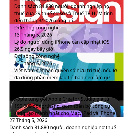
Danh sách 81.880‬ người, doanh nghiệp nợ
thuế của 29 thuế cơ sở và Thuế TP HCM tính
đến tháng 3/2026 công bố
Đời sống công nghệ
13 Tháng 5, 2026
Lý do người dùng iPhone cần cập nhật iOS
26.5 ngay bây giờ
Đời sống công nghệ
13 Tháng 5, 2026
Việt Nam siết bản quyền sở hữu trí tuệ, nếu lỡ
đã dùng phần mềm lậu thì bạn nên làm gì?
Đời sống công nghệ
14 Tháng 1, 2026
Apple tung gói Apple Creator Studio giá từ
199.000 đồng/tháng, gom toàn bộ công cụ
sáng tạo mạnh nhất cho Mac, iPad và iPhone
27 Tháng 5, 2026
Danh sách 81.880‬ người, doanh nghiệp nợ thuế