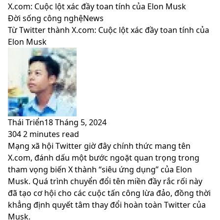
skin
X.com: Cuộc lột xác đầy toan tính của Elon Musk
Đời sống công nghệ
News
Từ Twitter thành X.com: Cuộc lột xác đầy toan tính của
Elon Musk
Thái Triển
18 Tháng 5, 2024
304
2 minutes read
Facebook
X
LinkedIn
Pinterest
Messenger
Messenger
WhatsApp
Telegram
Viber
Share
Print
Mạng xã hội Twitter giờ đây chính thức mang tên
via
X.com, đánh dấu một bước ngoặt quan trọng trong
Email
tham vọng biến X thành “siêu ứng dụng” của Elon
Musk. Quá trình chuyển đổi tên miền đầy rắc rối này
đã tạo cơ hội cho các cuộc tấn công lừa đảo, đồng thời
khẳng định quyết tâm thay đổi hoàn toàn Twitter của
Musk.