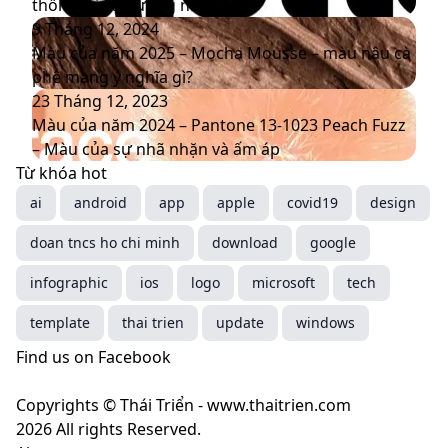
năm
với
công
thống trị xu hướng năm 2025
2026
bộ
bố
Màu
9 Tháng 12, 2024
nhận
5
của
Màu của năm 2025 – Mocha Mousse – màu nâu cà
diện
màu
năm
phê mang ý nghĩa gì?
thương
sắc
2025
Màu
23 Tháng 12, 2023
hiệu
chủ
–
của
Màu của năm 2024 – Pantone 13-1023 Peach Fuzz
mới
đạo
Mocha
năm
– Màu của sự nhã nhặn và ấm áp
thống
Mousse
2024
Từ khóa hot
trị
–
–
ai
android
app
apple
covid19
design
xu
màu
Pantone
doan tncs ho chi minh
hướng
nâu
13-
download
google
năm
cà
1023
infographic
ios
logo
microsoft
tech
2025
phê
Peach
mang
Fuzz
template
thai trien
update
windows
ý
–
Find us on Facebook
nghĩa
Màu
gì?
của
Copyrights © Thái Triển - www.thaitrien.com
sự
2026 All rights Reserved.
nhã