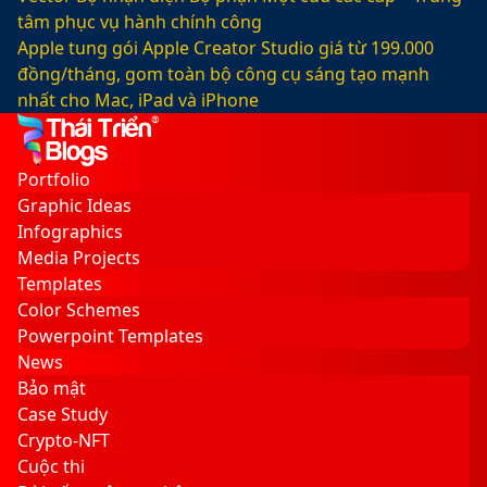
tâm phục vụ hành chính công
Apple tung gói Apple Creator Studio giá từ 199.000
đồng/tháng, gom toàn bộ công cụ sáng tạo mạnh
nhất cho Mac, iPad và iPhone
Facebook
X
LinkedIn
YouTube
Google
Sidebar
Switch
Play
skin
Portfolio
Graphic Ideas
Infographics
Media Projects
Templates
Color Schemes
Powerpoint Templates
News
Bảo mật
Case Study
Crypto-NFT
Cuộc thi