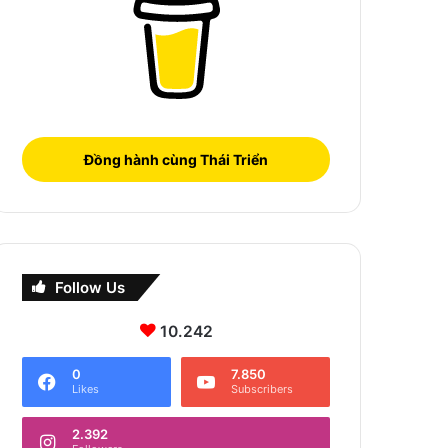
Đồng hành cùng Thái Triển
Follow Us
10.242
0
7.850
Likes
Subscribers
2.392