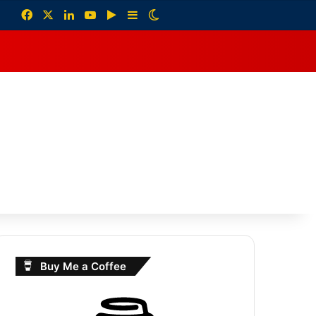
Facebook
X
LinkedIn
YouTube
Google Play
Sidebar
Switch skin
debar
Buy Me a Coffee