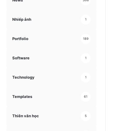
News
368
Nhiếp ảnh
1
Portfolio
189
Software
1
Technology
1
Templates
61
Thiên văn học
5