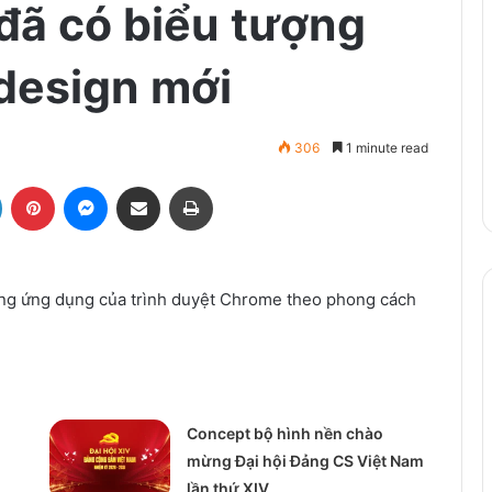
đã có biểu tượng
design mới
306
1 minute read
LinkedIn
Pinterest
Messenger
Share via Email
Print
ượng ứng dụng của trình duyệt Chrome theo phong cách
Concept bộ hình nền chào
mừng Đại hội Đảng CS Việt Nam
lần thứ XIV