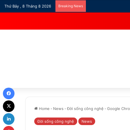
Thứ Bảy , 8 Tháng 8 2026
Breaking News
Facebook
X
Home
-
News
-
Đời sống công nghệ
-
Google Chro
LinkedIn
Đời sống công nghệ
News
Pinterest