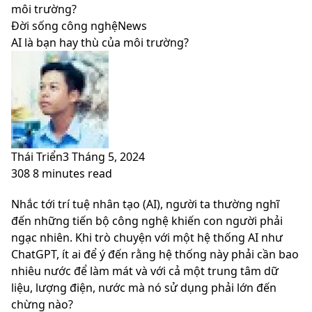
skin
môi trường?
Đời sống công nghệ
News
AI là bạn hay thù của môi trường?
Thái Triển
3 Tháng 5, 2024
308
8 minutes read
Facebook
X
LinkedIn
Pinterest
Messenger
Messenger
WhatsApp
Telegram
Viber
Share
Print
Nhắc tới trí tuệ nhân tạo (AI), người ta thường nghĩ
via
đến những tiến bộ công nghệ khiến con người phải
Email
ngạc nhiên. Khi trò chuyện với một hệ thống AI như
ChatGPT, ít ai để ý đến rằng hệ thống này phải cần bao
nhiêu nước để làm mát và với cả một trung tâm dữ
liệu, lượng điện, nước mà nó sử dụng phải lớn đến
chừng nào?