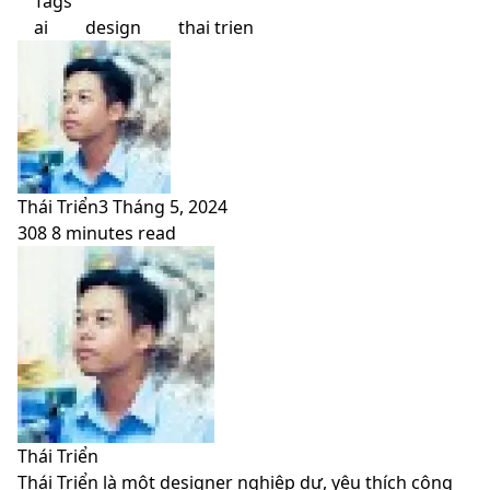
Tags
ai
design
thai trien
Thái Triển
3 Tháng 5, 2024
308
8 minutes read
Facebook
X
LinkedIn
Pinterest
Messenger
Messenger
WhatsApp
Telegram
Viber
Share
Print
Facebook
X
LinkedIn
Pinterest
Messenger
Messenger
WhatsApp
Telegram
Viber
Share
Print
via
via
Email
Email
Thái Triển
Thái Triển là một designer nghiệp dư, yêu thích công