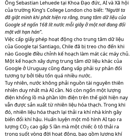
Ông Sebastian Lehuede tại Khoa Đạo đức, AI và Xã hội
của trường King’s College London cho biết:
“Người ta
đã giật mình khi phát hiện ra rằng, trung tâm dữ liệu của
Google sẽ ngốn 168 lít nước mỗi giây ở một nơi đang đối
mặt với hạn hán”
.
Việc cấp giấy phép hoạt động cho trung tâm dữ liệu
của Google tại Santiago, Chile đã bị treo cho đến khi
nào Google điều chỉnh kế hoạch làm mát các máy chủ.
Một kế hoạch xây dựng trung tâm dữ liệu khác của
Google ở Uruguay cũng đang vấp phải sự phản đối
tương tự bởi tiêu tốn quá nhiều nước.
Tuy nhiên, nước không phải nguồn tài nguyên thiên
nhiên duy nhất mà AI cần. Nó còn ngốn một lượng
điện khổng lồ mà phần lớn điện trên thế giới hiện nay
vẫn được sản xuất từ nhiên liệu hóa thạch. Trong khi
đó, nhiên liệu hóa thạch lại thải ra khí nhà kính gây
biến đổi khí hậu. Huấn luyện một mô hình AI tạo ra
lượng CO
cao gấp 5 lần mà một chiếc ô tô thải ra
2
trong suốt vòng đời hoạt động, bao gồm lượng khí