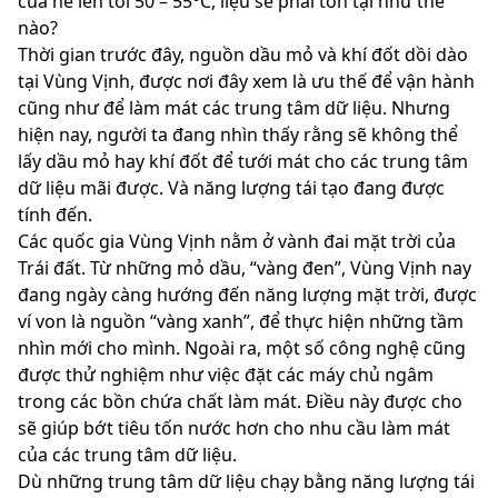
của hè lên tới 50 – 55
C, liệu sẽ phải tồn tại như thế
nào?
Thời gian trước đây, nguồn dầu mỏ và khí đốt dồi dào
tại Vùng Vịnh, được nơi đây xem là ưu thế để vận hành
cũng như để làm mát các trung tâm dữ liệu. Nhưng
hiện nay, người ta đang nhìn thấy rằng sẽ không thể
lấy dầu mỏ hay khí đốt để tưới mát cho các trung tâm
dữ liệu mãi được. Và năng lượng tái tạo đang được
tính đến.
Các quốc gia Vùng Vịnh nằm ở vành đai mặt trời của
Trái đất. Từ những mỏ dầu, “vàng đen”, Vùng Vịnh nay
đang ngày càng hướng đến năng lượng mặt trời, được
ví von là nguồn “vàng xanh”, để thực hiện những tầm
nhìn mới cho mình. Ngoài ra, một số công nghệ cũng
được thử nghiệm như việc đặt các máy chủ ngâm
trong các bồn chứa chất làm mát. Điều này được cho
sẽ giúp bớt tiêu tốn nước hơn cho nhu cầu làm mát
của các trung tâm dữ liệu.
Dù những trung tâm dữ liệu chạy bằng năng lượng tái