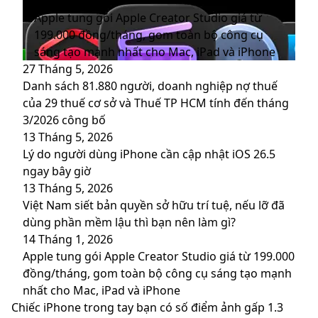
14 Tháng 1, 2026
Apple tung gói Apple Creator Studio giá từ
199.000 đồng/tháng, gom toàn bộ công cụ
sáng tạo mạnh nhất cho Mac, iPad và iPhone
27 Tháng 5, 2026
Danh sách 81.880‬ người, doanh nghiệp nợ thuế
của 29 thuế cơ sở và Thuế TP HCM tính đến tháng
3/2026 công bố
13 Tháng 5, 2026
Lý do người dùng iPhone cần cập nhật iOS 26.5
ngay bây giờ
13 Tháng 5, 2026
Việt Nam siết bản quyền sở hữu trí tuệ, nếu lỡ đã
dùng phần mềm lậu thì bạn nên làm gì?
14 Tháng 1, 2026
Apple tung gói Apple Creator Studio giá từ 199.000
đồng/tháng, gom toàn bộ công cụ sáng tạo mạnh
nhất cho Mac, iPad và iPhone
Chiếc
Chiếc iPhone trong tay bạn có số điểm ảnh gấp 1.3