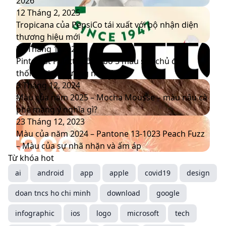
4201
2026
Cloud
Tropicana
12 Tháng 2, 2025
Dancer,
của
Tropicana của PepsiCo tái xuất với bộ nhận diện
Màu
PepsiCo
thương hiệu mới
sắc
tái
Pinterest
20 Tháng 1, 2025
của
xuất
Palette
Pinterest Palette công bố 5 màu sắc chủ đạo
năm
với
công
thống trị xu hướng năm 2025
2026
bộ
bố
Màu
9 Tháng 12, 2024
nhận
5
của
Màu của năm 2025 – Mocha Mousse – màu nâu cà
diện
màu
năm
phê mang ý nghĩa gì?
thương
sắc
2025
Màu
23 Tháng 12, 2023
hiệu
chủ
–
của
Màu của năm 2024 – Pantone 13-1023 Peach Fuzz
mới
đạo
Mocha
năm
– Màu của sự nhã nhặn và ấm áp
thống
Mousse
2024
Từ khóa hot
trị
–
–
ai
android
app
apple
covid19
design
xu
màu
Pantone
doan tncs ho chi minh
hướng
nâu
13-
download
google
năm
cà
1023
infographic
ios
logo
microsoft
tech
2025
phê
Peach