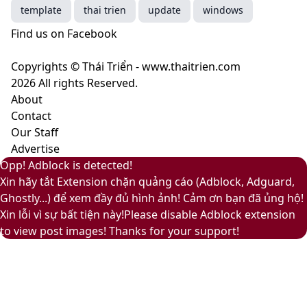
mang
Fuzz
template
thai trien
update
windows
ý
–
Find us on Facebook
nghĩa
Màu
gì?
của
Copyrights © Thái Triển - www.thaitrien.com
sự
2026 All rights Reserved.
nhã
About
nhặn
Contact
và
Our Staff
ấm
Advertise
áp
Facebook
Pinterest
Messenger
Messenger
Viber
Back
Close
Facebook
X
LinkedIn
YouTube
Google
Opp! Adblock is detected!
to
Play
Xin hãy tắt Extension chặn quảng cáo (Adblock, Adguard,
top
Ghostly...) để xem đầy đủ hình ảnh! Cảm ơn bạn đã ủng hộ!
button
Xin lỗi vì sự bất tiện này!Please disable Adblock extension
to view post images! Thanks for your support!