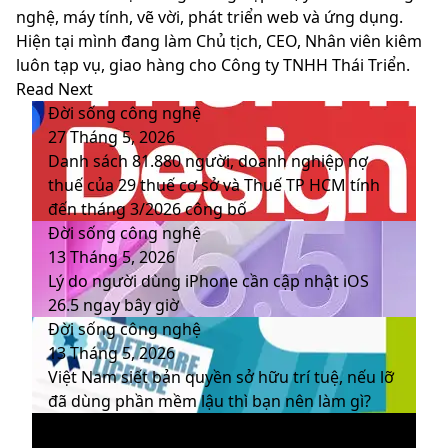
nghệ, máy tính, vẽ vời, phát triển web và ứng dụng.
Hiện tại mình đang làm Chủ tịch, CEO, Nhân viên kiêm
luôn tạp vụ, giao hàng cho Công ty TNHH Thái Triển.
Website
Facebook
LinkedIn
YouTube
Read Next
Đời sống công nghệ
27 Tháng 5, 2026
Danh sách 81.880‬ người, doanh nghiệp nợ
thuế của 29 thuế cơ sở và Thuế TP HCM tính
đến tháng 3/2026 công bố
Đời sống công nghệ
13 Tháng 5, 2026
Lý do người dùng iPhone cần cập nhật iOS
26.5 ngay bây giờ
Đời sống công nghệ
13 Tháng 5, 2026
Việt Nam siết bản quyền sở hữu trí tuệ, nếu lỡ
đã dùng phần mềm lậu thì bạn nên làm gì?
Đời sống công nghệ