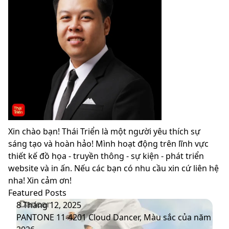
Xin chào bạn! Thái Triển là một người yêu thích sự
sáng tạo và hoàn hảo! Mình hoạt động trên lĩnh vực
thiết kế đồ họa - truyền thông - sự kiện - phát triển
website và in ấn. Nếu các bạn có nhu cầu xin cứ liên hệ
nha! Xin cảm ơn!
Featured Posts
PANTONE
8 Tháng 12, 2025
11-
PANTONE 11-4201 Cloud Dancer, Màu sắc của năm