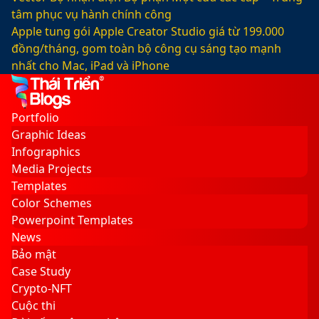
tâm phục vụ hành chính công
Apple tung gói Apple Creator Studio giá từ 199.000
đồng/tháng, gom toàn bộ công cụ sáng tạo mạnh
nhất cho Mac, iPad và iPhone
Facebook
X
LinkedIn
YouTube
Google
Sidebar
Switch
Play
skin
Portfolio
Graphic Ideas
Infographics
Media Projects
Templates
Color Schemes
Powerpoint Templates
News
Bảo mật
Case Study
Crypto-NFT
Cuộc thi