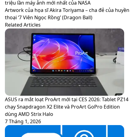
iPhone
triệu lần máy ảnh mới nhất của NASA
trong
Artwork
Artwork của họa sĩ Akira Toriyama – cha đẻ của huyền
tay
của
thoại ‘7 Viên Ngọc Rồng’ (Dragon Ball)
bạn
họa
Related Articles
có
sĩ
số
Akira
điểm
Toriyama
ảnh
–
gấp
cha
1.3
đẻ
triệu
của
lần
huyền
máy
thoại
ảnh
‘7
ASUS ra mắt loạt ProArt mới tại CES 2026: Tablet PZ14
mới
Viên
chạy Snapdragon X2 Elite và ProArt GoPro Edition
nhất
Ngọc
dùng AMD Strix Halo
của
Rồng’
7 Tháng 1, 2026
NASA
(Dragon
Ball)