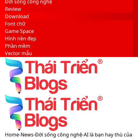
Đời sống công nghệ
Review
Download
Font chữ
Game Space
Hình nền đẹp
Phần mềm
Vector mẫu
Sidebar
Search
for
Menu
Switch
Home
-
News
-
Đời sống công nghệ
-
AI là bạn hay thù của