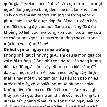
quốc gia Cleveland hẻo lánh và rậm rạp. Trong lúc mọi
người đang ngủ và bóng đêm che mất làn khói, đám
cháy đó có thể lan dữ dội. Nhưng chỉ trong vòng 45
phút, đám cháy đã được dập tắt. AI đã gửi cảnh báo
cho đội trưởng đội cứu hỏa đang trực, ông đã điều
khoảng 60 lính cứu hỏa cùng 7 xe cứu hỏa, 2 máy ủi, 2
xe chở nước. Ngọn lửa đã được khống chế chỉ trong
2
một khu vực rộng 36 m
.
Kẻ hút cạn tài nguyên môi trường
Không phải tất cả những gì AI làm đều là món quà đối
với môi trường. Giống như con người cần năng lượng
để hoạt động, AI cũng vậy. Nhưng nếu biết rằng để
đào tạo một mô hình AI, bao nhiêu lượng CO
được
2
thải ra hay một trung tâm dữ liệu tiêu tốn bao nhiêu
nước mỗi giây, có lẽ nhiều người sẽ rất ngạc nhiên.
Những tiếng ồn mà cư dân ở Chandler, Arizona nghe
thấy bất kể ngày đêm là âm thanh của một trung tâm
dữ liệu xử lý hàng tỷ yêu cầu/lệnh trong ngày. Nếu coi
AI là bộ não thì trung tâm dữ liệu là cơ thể hỗ trợ bộ