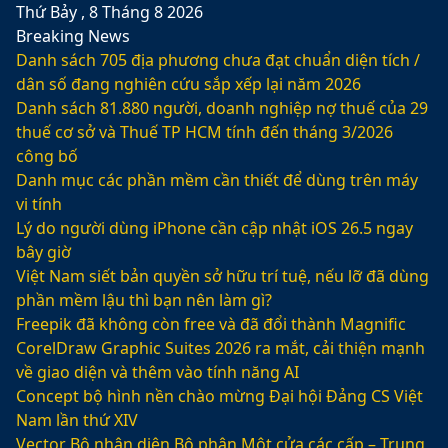
Thứ Bảy , 8 Tháng 8 2026
Breaking News
Danh sách 705 địa phương chưa đạt chuẩn diện tích /
dân số đang nghiên cứu sắp xếp lại năm 2026
Danh sách 81.880‬ người, doanh nghiệp nợ thuế của 29
thuế cơ sở và Thuế TP HCM tính đến tháng 3/2026
công bố
Danh mục các phần mềm cần thiết để dùng trên máy
vi tính
Lý do người dùng iPhone cần cập nhật iOS 26.5 ngay
bây giờ
Việt Nam siết bản quyền sở hữu trí tuệ, nếu lỡ đã dùng
phần mềm lậu thì bạn nên làm gì?
Freepik đã không còn free và đã đổi thành Magnific
CorelDraw Graphic Suites 2026 ra mắt, cải thiện mạnh
về giao diện và thêm vào tính năng AI
Concept bộ hình nền chào mừng Đại hội Đảng CS Việt
Nam lần thứ XIV
Vector Bộ nhận diện Bộ phận Một cửa các cấp – Trung