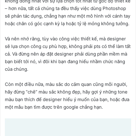
không đồng nhất với sự lựa chọn tốt nhất từ góc độ thiết kế
– hơn nữa, tất cả chúng ta đều thấy việc dùng Photoshop
sẽ phản tác dụng, chẳng hạn như một mô hình với cánh tay
hoặc chân có góc cạnh kỳ lạ hoặc tỷ lệ mỏng không tưởng.
Và nên nhớ rằng, tùy vào công việc thiết kế, mà designer
sẽ lựa chọn công cụ phù hợp, không phải pts có thể làm tất
cả. Và đừng nên áp đặt designer phải dùng phần mềm mà
bạn biết tới nó, vì đôi khi bạn đang hiểu nhầm chức năng
của chúng.
Còn một điều nữa, màu sắc do cảm quan cũng mỗi người,
hãy đừng “chê” màu sắc không đẹp, hãy gợi ý những tone
màu bạn thích để designer hiểu ý muốn của bạn, hoặc đưa
một mẫu bạn tìm được trên google chẳng hạn.