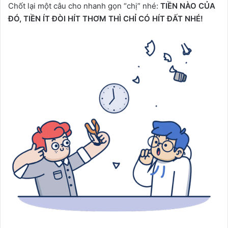
Chốt lại một câu cho nhanh gọn “chị” nhé:
TIỀN NÀO CỦA
ĐÓ, TIỀN ÍT ĐÒI HÍT THƠM THÌ CHỈ CÓ HÍT ĐẤT NHÉ!