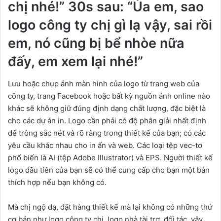
chị nhé!” 30s sau: “Ủa em, sao
logo công ty chị gì lạ vậy, sai rồi
em, nó cũng bị bể nhòe nữa
đấy, em xem lại nhé!”
Lưu hoặc chụp ảnh màn hình của logo từ trang web của
công ty, trang Facebook hoặc bất kỳ nguồn ảnh online nào
khác sẽ không giữ đúng định dạng chất lượng, đặc biệt là
cho các dự án in. Logo cần phải có độ phân giải nhất định
để trông sắc nét và rõ ràng trong thiết kế của bạn; có các
yêu cầu khác nhau cho in ấn và web. Các loại tệp vec-tơ
phổ biến là AI (tệp Adobe Illustrator) và EPS. Người thiết kế
logo đầu tiên của bạn sẽ có thể cung cấp cho bạn một bản
thích hợp nếu bạn không có.
Mà chị ngộ dạ, đặt hàng thiết kế mà lại không có những thứ
cơ bản như logo công ty chị, logo nhà tài trợ, đối tác, vậy