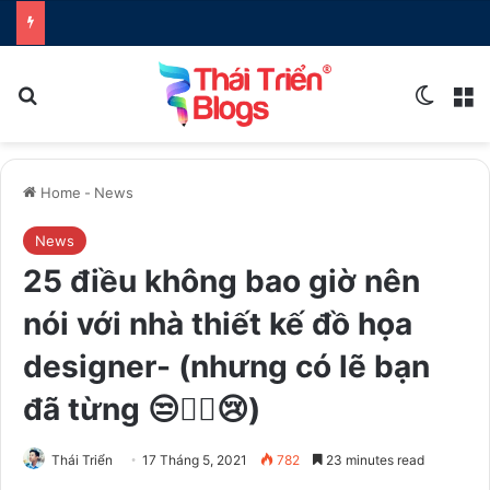
Search for
Switch
M
Home
-
News
News
25 điều không bao giờ nên
nói với nhà thiết kế đồ họa
designer- (nhưng có lẽ bạn
đã từng 😒🤷‍♂️😢)
Thái Triển
17 Tháng 5, 2021
782
23 minutes read