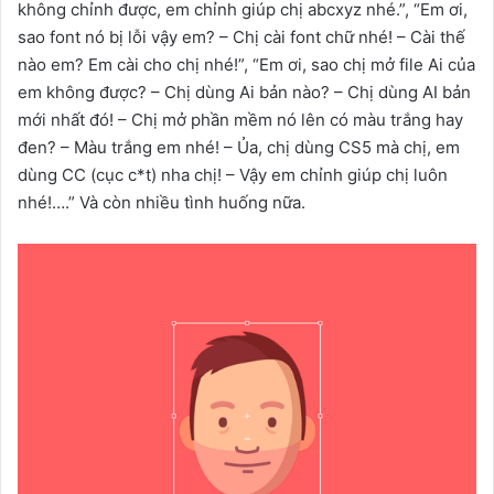
không chỉnh được, em chỉnh giúp chị abcxyz nhé.”, “Em ơi,
sao font nó bị lỗi vậy em? – Chị cài font chữ nhé! – Cài thế
nào em? Em cài cho chị nhé!”, “Em ơi, sao chị mở file Ai của
em không được? – Chị dùng Ai bản nào? – Chị dùng AI bản
mới nhất đó! – Chị mở phần mềm nó lên có màu trắng hay
đen? – Màu trắng em nhé! – Ủa, chị dùng CS5 mà chị, em
dùng CC (cục c*t) nha chị! – Vậy em chỉnh giúp chị luôn
nhé!….” Và còn nhiều tình huống nữa.