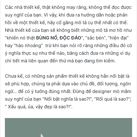
Các nhà thiết kế, thật không may rằng, không thể đọc được
suy nghĩ của bạn. Vì vậy, khi đưa ra hướng dẫn hoặc phản
hồi về một thiết kế, hãy cố gắng mô tả cụ thể nhất có thể.
Nhà thiết kế của bạn sẽ không biết những mô tả mơ hồ như
“khiến nó thật
BÙNG NỔ, ĐỘC ĐÁO
“, “sắc bén”, “hiện đại”
hay “hào nhoáng” trừ khi bạn nói rõ ràng những điều đó có
ý nghĩa thực sự như thế nào, bằng cách đưa ra những ví dụ
chi tiết mà liên quan đến thứ mà bạn đang tìm kiếm.
Chưa kể, có những sản phẩm thiết kế không hẳn nổi bật là
sẽ phù hợp, chúng ta phải dựa vào chủ đề, đối tượng, ngôn
ngữ… để có ý tưởng đúng nhất. Đừng để designer mò mẫm
suy nghĩ của bạn “Nổi bật nghĩa là sao?!”, “Rối quá là sao?”;
” Xấu quá, ủa, vậy đẹp là sao?!”.