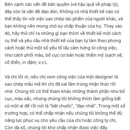
Bên cạnh các vấn đề bản quyền (và hậu quả về pháp lý),
đây còn là vấn đề đạo đức. Không có nhà thiết kế nào có
thể thấy ổn với việc sao chép tác phẩm của người khác, và
bạn không nên mong chờ sự chấp thuận của họ. Thay vào
đó, hãy thử chỉ ra những gì bạn thích về thiết kế một cách
cụ thể và yêu cầu nhà thiết kế của bạn tự làm theo phong
cách hoặc thử một số yếu tố lấy cảm hứng từ công việc,
như cách phối màu, bố cục cơ bản hoặc thẩm mỹ (sạch sẽ,
cổ điển, in đậm, v.v.).
Và chị tôi ơi, nếu chị xem công việc của một designer là
sao chép mẫu mã thì chị đã sai lầm trong nhận thức rồi
nhé. Chúng tôi có thể tham khảo những thành phần như bố
cục, màu sắc, nhưng chúng tôi không thích làm giống bất
cứ một ai để rồi nói là “bắt chước”, “đạo nhái”. Trong một số
trường hợp, có thể chấp nhận nếu chúng tôi không thể đủ
năng lực phục vụ cho yêu cầu của chị hoặc công ty chị.
Còn đa số, chúng tôi khó chấp nhận được việc đấy.