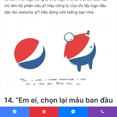
chị làm bộ phận nào ạ? Hay công ty của chị lấy logo đâu
dán lên website ạ?! Hãy đừng lười biếng bạn nhé.
14. “Em ei, chọn lại mẫu ban đầu
nhé, sếp chọn mẫu đầu tiên ấy!”
Facebook
Pinterest
Messenger
Viber