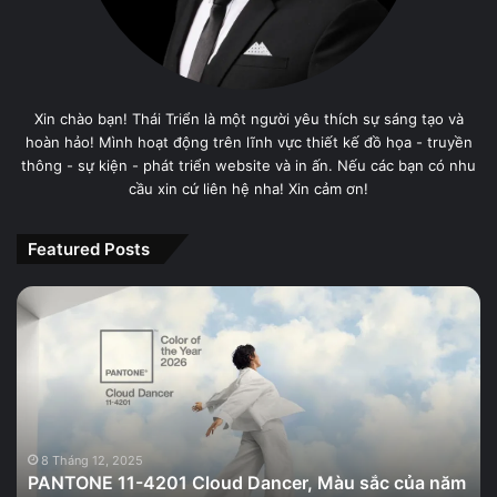
Xin chào bạn! Thái Triển là một người yêu thích sự sáng tạo và
hoàn hảo! Mình hoạt động trên lĩnh vực thiết kế đồ họa - truyền
thông - sự kiện - phát triển website và in ấn. Nếu các bạn có nhu
cầu xin cứ liên hệ nha! Xin cảm ơn!
Featured Posts
PANTONE
11-
4201
Cloud
Dancer,
Màu
sắc
của
8 Tháng 12, 2025
PANTONE 11-4201 Cloud Dancer, Màu sắc của năm
năm