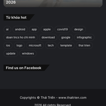
2026
2026
Từ khóa hot
ai
android
app
apple
covid19
design
doan tncs ho chi minh
download
google
infographic
ios
logo
microsoft
tech
template
thai trien
update
windows
Find us on Facebook
Copyrights © Thái Triển - www.thaitrien.com
2026 All rights Reserved.