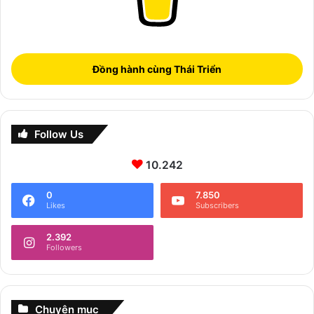
Đồng hành cùng Thái Triển
Follow Us
10.242
0
7.850
Likes
Subscribers
2.392
Followers
Chuyên mục