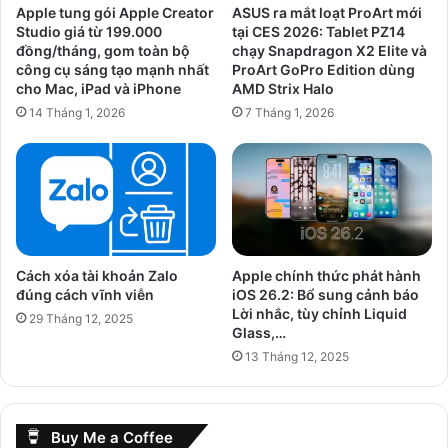
😢)
Apple tung gói Apple Creator
ASUS ra mắt loạt ProArt mới
Studio giá từ 199.000
tại CES 2026: Tablet PZ14
đồng/tháng, gom toàn bộ
chạy Snapdragon X2 Elite và
công cụ sáng tạo mạnh nhất
ProArt GoPro Edition dùng
cho Mac, iPad và iPhone
AMD Strix Halo
14 Tháng 1, 2026
7 Tháng 1, 2026
Cách xóa tài khoản Zalo
Apple chính thức phát hành
đúng cách vĩnh viễn
iOS 26.2: Bổ sung cảnh báo
Lời nhắc, tùy chỉnh Liquid
29 Tháng 12, 2025
Glass,…
13 Tháng 12, 2025
Buy Me a Coffee