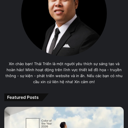
Xin chào bạn! Thái Triển là một người yêu thích sự sáng tạo và
hoàn hảo! Mình hoạt động trên lĩnh vực thiết kế đồ họa - truyền
thông - sự kiện - phát triển website và in ấn. Nếu các bạn có nhu
cầu xin cứ liên hệ nha! Xin cảm ơn!
Featured Posts
PANTONE
11-
4201
Cloud