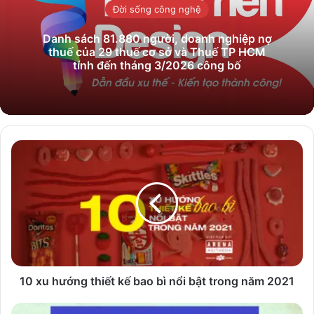
Đời sống công nghệ
Danh sách 81.880‬ người, doanh nghiệp nợ
thuế của 29 thuế cơ sở và Thuế TP HCM
tính đến tháng 3/2026 công bố
10
xu
hướng
thiết
kế
bao
bì
nổi
bật
trong
10 xu hướng thiết kế bao bì nổi bật trong năm 2021
năm
2021
25