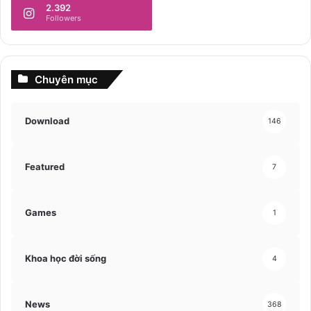
2.392
Followers
Chuyên mục
Download
146
Featured
7
Games
1
Khoa học đời sống
4
News
368