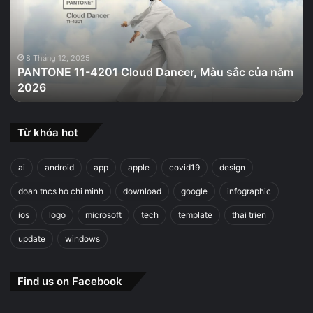
Dancer,
Màu
sắc
của
8 Tháng 12, 2025
PANTONE 11-4201 Cloud Dancer, Màu sắc của năm
năm
2026
2026
Từ khóa hot
ai
android
app
apple
covid19
design
doan tncs ho chi minh
download
google
infographic
ios
logo
microsoft
tech
template
thai trien
update
windows
Find us on Facebook