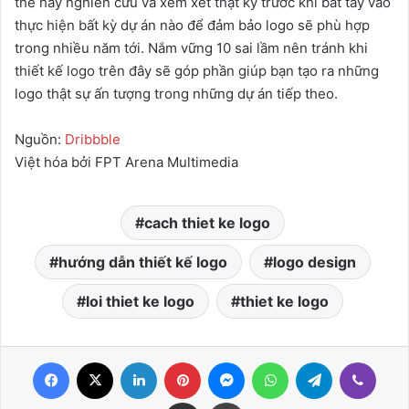
thế hãy nghiên cứu và xem xét thật kỹ trước khi bắt tay vào
thực hiện bất kỳ dự án nào để đảm bảo logo sẽ phù hợp
trong nhiều năm tới. Nắm vững 10 sai lầm nên tránh khi
thiết kế logo trên đây sẽ góp phần giúp bạn tạo ra những
logo thật sự ấn tượng trong những dự án tiếp theo.
Nguồn:
Dribbble
Việt hóa bởi FPT Arena Multimedia
cach thiet ke logo
hướng dẫn thiết kế logo
logo design
loi thiet ke logo
thiet ke logo
Facebook
X
LinkedIn
Pinterest
Messenger
WhatsApp
Telegram
Viber
Share via Email
Print