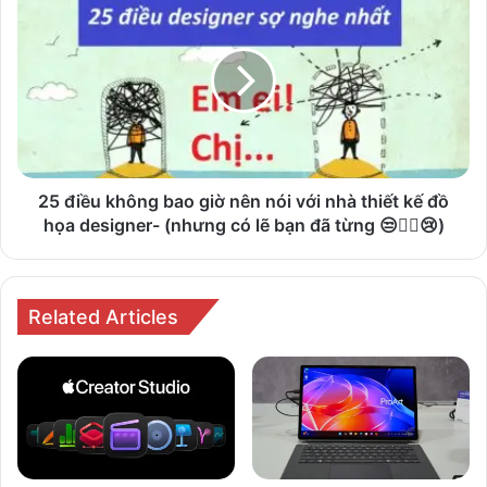
điều
không
bao
giờ
nên
nói
với
nhà
thiết
25 điều không bao giờ nên nói với nhà thiết kế đồ
kế
họa designer- (nhưng có lẽ bạn đã từng 😒🤷‍♂️😢)
đồ
họa
designer-
(nhưng
Related Articles
có
lẽ
bạn
đã
từng
😒
🤷‍♂️