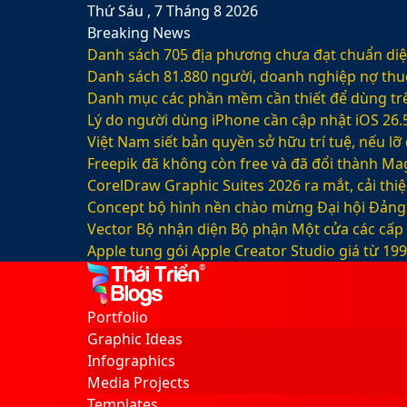
Thứ Sáu , 7 Tháng 8 2026
Breaking News
Danh sách 705 địa phương chưa đạt chuẩn diện
Danh sách 81.880‬ người, doanh nghiệp nợ thu
Danh mục các phần mềm cần thiết để dùng trê
Lý do người dùng iPhone cần cập nhật iOS 26.
Việt Nam siết bản quyền sở hữu trí tuệ, nếu l
Freepik đã không còn free và đã đổi thành Mag
CorelDraw Graphic Suites 2026 ra mắt, cải thi
Concept bộ hình nền chào mừng Đại hội Đảng 
Vector Bộ nhận diện Bộ phận Một cửa các cấp
Apple tung gói Apple Creator Studio giá từ 1
Facebook
X
LinkedIn
YouTube
Google
Sidebar
Switch
Play
skin
Portfolio
Graphic Ideas
Infographics
Media Projects
Templates