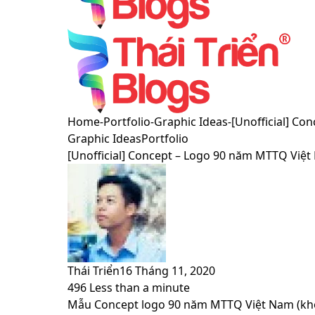
Menu
Switch
Home
-
Portfolio
-
Graphic Ideas
-
[Unofficial] C
skin
Graphic Ideas
Portfolio
[Unofficial] Concept – Logo 90 năm MTTQ Việ
Thái Triển
16 Tháng 11, 2020
496
Less than a minute
Facebook
X
LinkedIn
Pinterest
Messenger
Messenger
WhatsApp
Telegram
Viber
Share
Print
Mẫu Concept logo 90 năm MTTQ Việt Nam (khôn