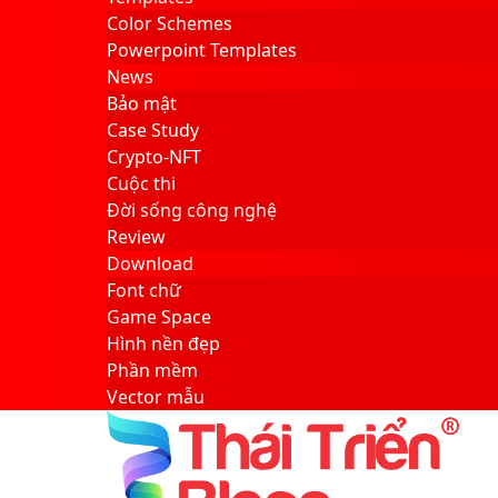
Color Schemes
Powerpoint Templates
News
Bảo mật
Case Study
Crypto-NFT
Cuộc thi
Đời sống công nghệ
Review
Download
Font chữ
Game Space
Hình nền đẹp
Phần mềm
Vector mẫu
Sidebar
Search
for