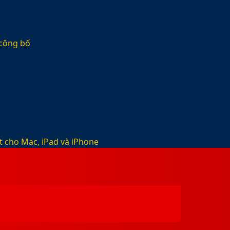
 công bố
t cho Mac, iPad và iPhone