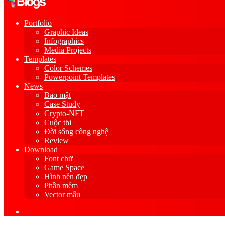
Portfolio
Graphic Ideas
Infographics
Media Projects
Templates
Color Schemes
Powerpoint Templates
News
Bảo mật
Case Study
Crypto-NFT
Cuộc thi
Đời sống công nghệ
Review
Download
Font chữ
Game Space
Hình nền đẹp
Phần mềm
Vector mẫu
Sidebar