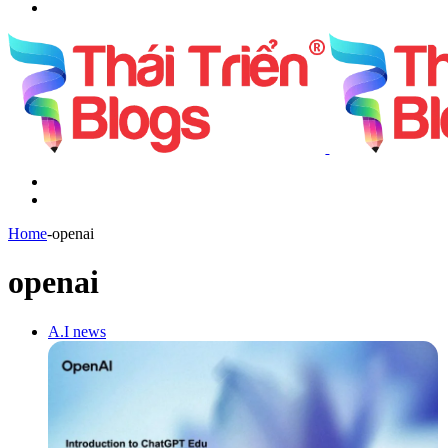
Search
for
Menu
Switch
skin
Home
-
openai
openai
A.I news