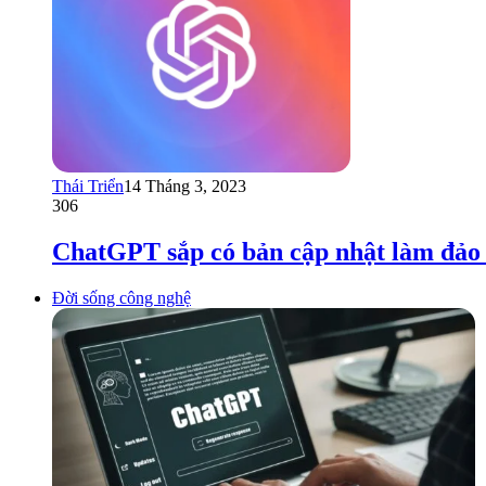
Thái Triển
14 Tháng 3, 2023
306
ChatGPT sắp có bản cập nhật làm đảo l
Đời sống công nghệ