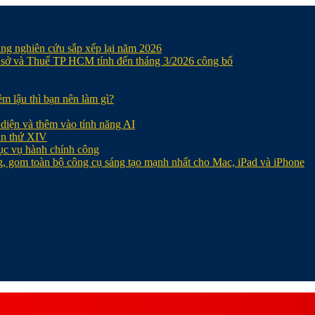
ang nghiên cứu sắp xếp lại năm 2026
ơ sở và Thuế TP HCM tính đến tháng 3/2026 công bố
ềm lậu thì bạn nên làm gì?
 diện và thêm vào tính năng AI
ần thứ XIV
ục vụ hành chính công
g, gom toàn bộ công cụ sáng tạo mạnh nhất cho Mac, iPad và iPhone