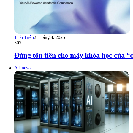
Thái Triển
2 Tháng 4, 2025
305
Đừng tốn tiền cho mấy khóa học của “
A.I news