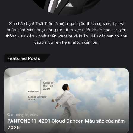
Xin chào bạn! Thái Triển là một người yêu thích sự sáng tạo và
hoàn hảo! Mình hoạt động trên lĩnh vực thiết kế đồ họa - truyền
thông - sự kiện - phát triển website và in ấn. Nếu các bạn có nhu
cầu xin cứ liên hệ nha! Xin cảm ơn!
Featured Posts
PANTONE
11-
4201
Cloud
Dancer,
Màu
sắc
của
8 Tháng 12, 2025
PANTONE 11-4201 Cloud Dancer, Màu sắc của năm
năm
2026
2026