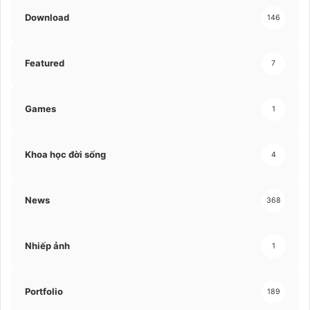
Download
146
Featured
7
Games
1
Khoa học đời sống
4
News
368
Nhiếp ảnh
1
Portfolio
189