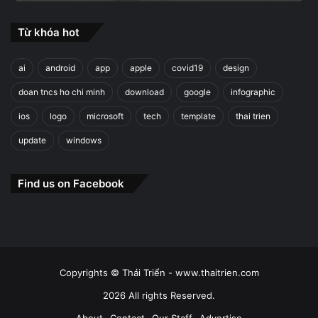
Từ khóa hot
ai
android
app
apple
covid19
design
doan tncs ho chi minh
download
google
infographic
ios
logo
microsoft
tech
template
thai trien
update
windows
Find us on Facebook
Copyrights © Thái Triển - www.thaitrien.com
2026 All rights Reserved.
About
Contact
Our Staff
Advertise