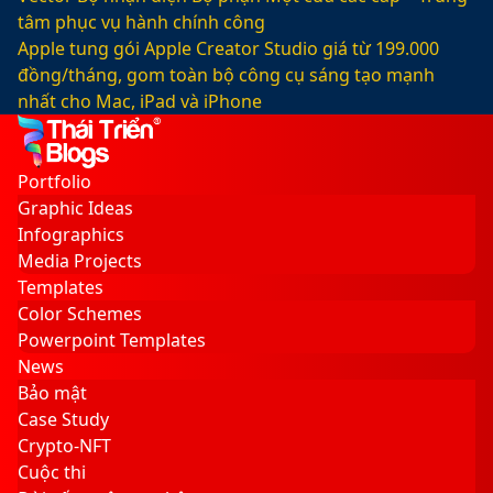
tâm phục vụ hành chính công
Apple tung gói Apple Creator Studio giá từ 199.000
đồng/tháng, gom toàn bộ công cụ sáng tạo mạnh
nhất cho Mac, iPad và iPhone
Facebook
X
LinkedIn
YouTube
Google
Sidebar
Switch
Play
skin
Portfolio
Graphic Ideas
Infographics
Media Projects
Templates
Color Schemes
Powerpoint Templates
News
Bảo mật
Case Study
Crypto-NFT
Cuộc thi