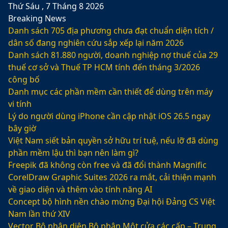
Thứ Sáu , 7 Tháng 8 2026
Breaking News
Danh sách 705 địa phương chưa đạt chuẩn diện tích /
dân số đang nghiên cứu sắp xếp lại năm 2026
Danh sách 81.880‬ người, doanh nghiệp nợ thuế của 29
thuế cơ sở và Thuế TP HCM tính đến tháng 3/2026
công bố
Danh mục các phần mềm cần thiết để dùng trên máy
vi tính
Lý do người dùng iPhone cần cập nhật iOS 26.5 ngay
bây giờ
Việt Nam siết bản quyền sở hữu trí tuệ, nếu lỡ đã dùng
phần mềm lậu thì bạn nên làm gì?
Freepik đã không còn free và đã đổi thành Magnific
CorelDraw Graphic Suites 2026 ra mắt, cải thiện mạnh
về giao diện và thêm vào tính năng AI
Concept bộ hình nền chào mừng Đại hội Đảng CS Việt
Nam lần thứ XIV
Vector Bộ nhận diện Bộ phận Một cửa các cấp – Trung