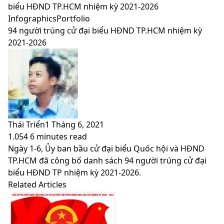
skin
biểu HĐND TP.HCM nhiệm kỳ 2021-2026
Infographics
Portfolio
94 người trúng cử đại biểu HĐND TP.HCM nhiệm kỳ
2021-2026
Thái Triển
1 Tháng 6, 2021
1.054
6 minutes read
Facebook
X
LinkedIn
Pinterest
Messenger
Messenger
WhatsApp
Telegram
Viber
Share
Print
Ngày 1-6, Ủy ban bầu cử đại biểu Quốc hội và HĐND
via
TP.HCM đã công bố danh sách 94 người trúng cử đại
Email
biểu HĐND TP nhiệm kỳ 2021-2026.
Related Articles