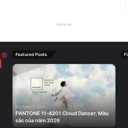
Quảng cáo
Featured Posts
F
PANTONE
11-
4201
Cloud
Dancer,
Màu
sắc
8 Tháng 12, 2025
của
PANTONE 11-4201 Cloud Dancer, Màu
năm
sắc của năm 2026
2026