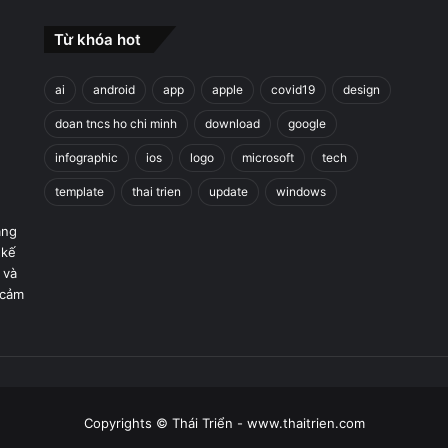
Từ khóa hot
ai
android
app
apple
covid19
design
doan tncs ho chi minh
download
google
infographic
ios
logo
microsoft
tech
template
thai trien
update
windows
áng
 kế
 và
 cảm
Copyrights © Thái Triển - www.thaitrien.com