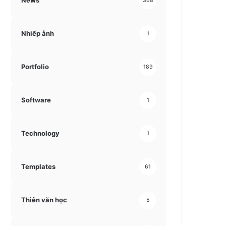
News
368
Nhiếp ảnh
1
Portfolio
189
Software
1
Technology
1
Templates
61
Thiên văn học
5