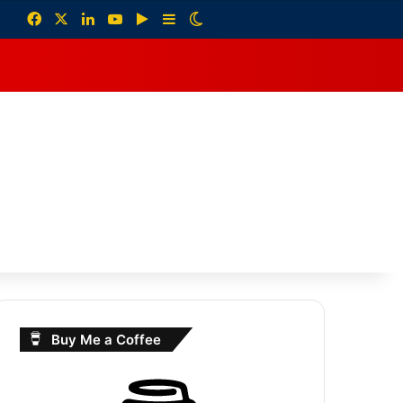
Facebook
X
LinkedIn
YouTube
Google Play
Sidebar
Switch skin
debar
Buy Me a Coffee