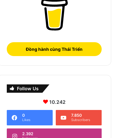
Đồng hành cùng Thái Triển
Follow Us
10.242
0
7.850
Likes
Subscribers
2.392