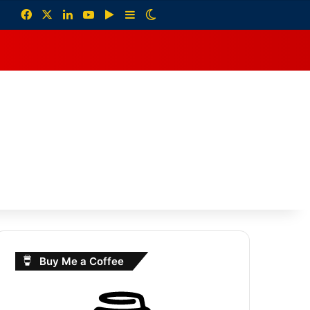
Facebook
X
LinkedIn
YouTube
Google Play
Sidebar
Switch skin
debar
Buy Me a Coffee