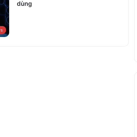
dùng
ws