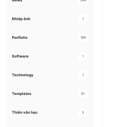
News
368
Nhiếp ảnh
1
Portfolio
189
Software
1
Technology
1
Templates
61
Thiên văn học
5