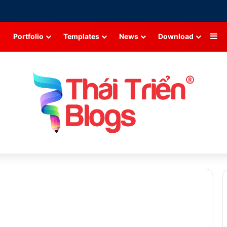
Si
Portfolio
Templates
News
Download