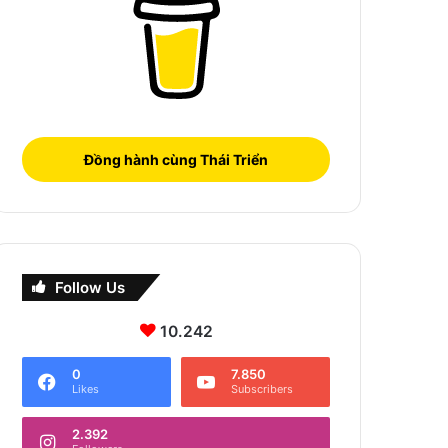
Đồng hành cùng Thái Triển
Follow Us
10.242
0
7.850
Likes
Subscribers
2.392