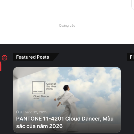
Quảng cáo
Featured Posts
F
PANTONE
11-
4201
Cloud
Dancer,
Màu
sắc
8 Tháng 12, 2025
của
PANTONE 11-4201 Cloud Dancer, Màu
năm
sắc của năm 2026
2026