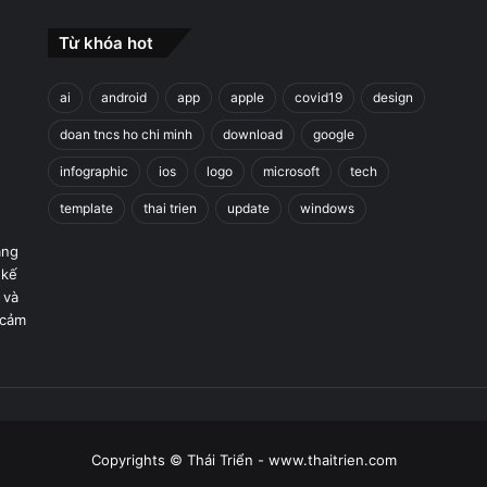
Từ khóa hot
ai
android
app
apple
covid19
design
doan tncs ho chi minh
download
google
infographic
ios
logo
microsoft
tech
template
thai trien
update
windows
áng
 kế
 và
 cảm
Copyrights © Thái Triển - www.thaitrien.com