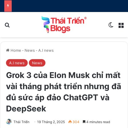
Search for
Switch
M
Home
-
News
-
A.I news
A.I news
News
Grok 3 của Elon Musk chỉ mất
vài tháng phát triển nhưng đã
đủ sức áp đảo ChatGPT và
DeepSeek
Thái Triển
19 Tháng 2, 2025
304
4 minutes read