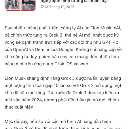
nghệ định hình tương lai nhân loại
13 Tháng 12, 2025
Sau nhiều tháng phát triển, công ty AI của Elon Musk, xAI,
đã chính thức tung ra Grok 3, thế hệ AI mới nhất được kỳ
vọng sẽ cạnh tranh trực tiếp với các đối thủ như GPT-4o
của OpenAI và Gemini của Google. Không chỉ nâng cấp về
khả năng tư duy, phiên bản này còn mang đến nhiều tính
năng mới trên ứng dụng Grok iOS và web.
Elon Musk khẳng định rằng Grok 3 được huấn luyện bằng
một lượng tính toán gấp 10 lần so với Grok 2, sử dụng một
kho dữ liệu mở rộng. Dù trước đó Grok 3 được dự kiến ra
mắt vào năm 2024, nhưng phải đến bây giờ nó mới chính
thức xuất hiện.
Mặc dù vậy, nếu so với các mô hình AI hàng đầu hiện
nay, Grok 3 có tốc độ phát triển đáng kinh ngạc so với các