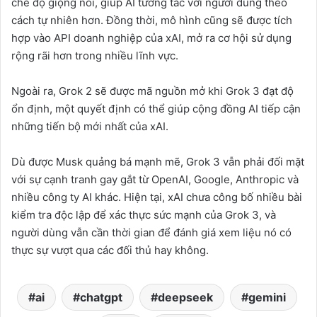
chế độ giọng nói, giúp AI tương tác với người dùng theo
cách tự nhiên hơn. Đồng thời, mô hình cũng sẽ được tích
hợp vào API doanh nghiệp của xAI, mở ra cơ hội sử dụng
rộng rãi hơn trong nhiều lĩnh vực.
Ngoài ra, Grok 2 sẽ được mã nguồn mở khi Grok 3 đạt độ
ổn định, một quyết định có thể giúp cộng đồng AI tiếp cận
những tiến bộ mới nhất của xAI.
Dù được Musk quảng bá mạnh mẽ, Grok 3 vẫn phải đối mặt
với sự cạnh tranh gay gắt từ OpenAI, Google, Anthropic và
nhiều công ty AI khác. Hiện tại, xAI chưa công bố nhiều bài
kiểm tra độc lập để xác thực sức mạnh của Grok 3, và
người dùng vẫn cần thời gian để đánh giá xem liệu nó có
thực sự vượt qua các đối thủ hay không.
ai
chatgpt
deepseek
gemini