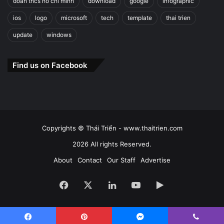
doan tncs ho chi minh
download
google
infographic
ios
logo
microsoft
tech
template
thai trien
update
windows
Find us on Facebook
Copyrights © Thái Triển - www.thaitrien.com
2026 All rights Reserved.
About
Contact
Our Staff
Advertise
Facebook
X
LinkedIn
YouTube
Google
Play