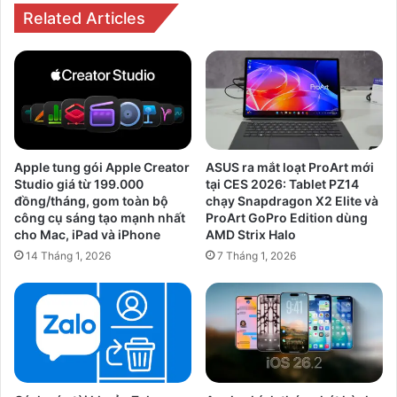
dẫn
Related Articles
đường
của
kỷ
nguyên
internet
Apple tung gói Apple Creator
ASUS ra mắt loạt ProArt mới
Studio giá từ 199.000
tại CES 2026: Tablet PZ14
đồng/tháng, gom toàn bộ
chạy Snapdragon X2 Elite và
công cụ sáng tạo mạnh nhất
ProArt GoPro Edition dùng
cho Mac, iPad và iPhone
AMD Strix Halo
14 Tháng 1, 2026
7 Tháng 1, 2026