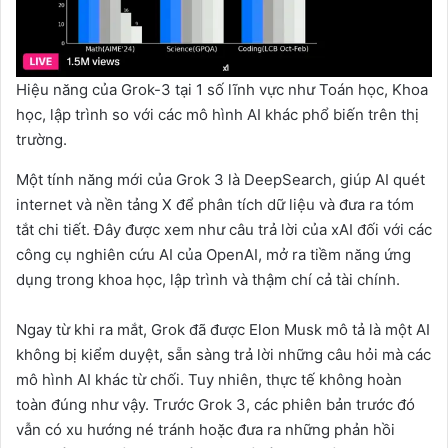
Hiệu năng của Grok-3 tại 1 số lĩnh vực như Toán học, Khoa
học, lập trình so với các mô hình AI khác phổ biến trên thị
trường.
Một tính năng mới của Grok 3 là DeepSearch, giúp AI quét
internet và nền tảng X để phân tích dữ liệu và đưa ra tóm
tắt chi tiết. Đây được xem như câu trả lời của xAI đối với các
công cụ nghiên cứu AI của OpenAI, mở ra tiềm năng ứng
dụng trong khoa học, lập trình và thậm chí cả tài chính.
Ngay từ khi ra mắt, Grok đã được Elon Musk mô tả là một AI
không bị kiểm duyệt, sẵn sàng trả lời những câu hỏi mà các
mô hình AI khác từ chối. Tuy nhiên, thực tế không hoàn
toàn đúng như vậy. Trước Grok 3, các phiên bản trước đó
vẫn có xu hướng né tránh hoặc đưa ra những phản hồi