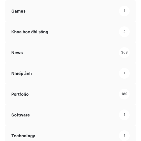
Games
1
Khoa học đời sống
4
News
368
Nhiếp ảnh
1
Portfolio
189
Software
1
Technology
1