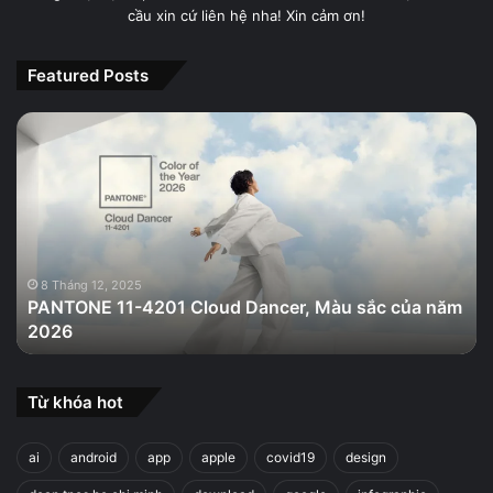
cầu xin cứ liên hệ nha! Xin cảm ơn!
Featured Posts
PANTONE
11-
4201
Cloud
Dancer,
Màu
sắc
của
8 Tháng 12, 2025
PANTONE 11-4201 Cloud Dancer, Màu sắc của năm
năm
2026
2026
Từ khóa hot
ai
android
app
apple
covid19
design