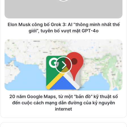
AI
“thông
minh
nhất
Elon Musk công bố Grok 3: AI “thông minh nhất thế
thế
giới”, tuyên bố vượt mặt GPT-4o
giới”,
tuyên
20
bố
năm
vượt
Google
mặt
Maps,
GPT-
từ
4o
một
"bản
đồ"
kỹ
thuật
20 năm Google Maps, từ một "bản đồ" kỹ thuật số
số
đến cuộc cách mạng dẫn đường của kỷ nguyên
đến
internet
cuộc
cách
mạng