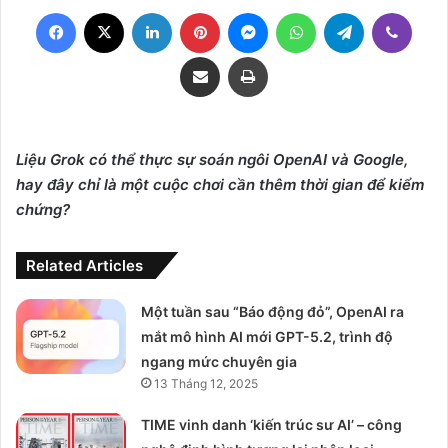
Facebook
X
LinkedIn
Pinterest
Messenger
WhatsApp
Telegram
Viber
Share via Email
Print
Liệu Grok có thể thực sự soán ngôi OpenAI và Google,
hay đây chỉ là một cuộc chơi cần thêm thời gian để kiểm
chứng?
Related Articles
Một tuần sau “Báo động đỏ”, OpenAI ra
mắt mô hình AI mới GPT-5.2, trình độ
ngang mức chuyên gia
13 Tháng 12, 2025
TIME vinh danh ‘kiến trúc sư AI’ – công