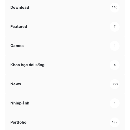
Download
146
Featured
7
Games
1
Khoa học đời sống
4
News
368
Nhiếp ảnh
1
Portfolio
189