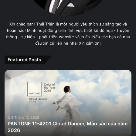
Xin chào bạn! Thái Triển là một người yêu thích sự sáng tạo và
hoàn hảo! Mình hoạt động trên lĩnh vực thiết kế đồ họa - truyền
thông - sự kiện - phát triển website và in ấn. Nếu các bạn có nhu
cầu xin cứ liên hệ nha! Xin cảm ơn!
Featured Posts
PANTONE
11-
4201
Cloud
Dancer,
Màu
sắc
của
8 Tháng 12, 2025
PANTONE 11-4201 Cloud Dancer, Màu sắc của năm
năm
2026
2026