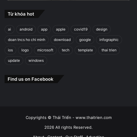
Từ khóa hot
ai
android
app
apple
covid19
design
doan tncs ho chi minh
download
google
infographic
ios
logo
microsoft
tech
template
thai trien
update
windows
Find us on Facebook
Copyrights © Thái Triển - www.thaitrien.com
2026 All rights Reserved.
About
Contact
Our Staff
Advertise