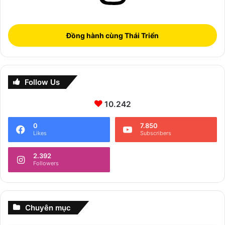
Đồng hành cùng Thái Triển
Follow Us
10.242
0
7.850
Likes
Subscribers
2.392
Followers
Chuyên mục