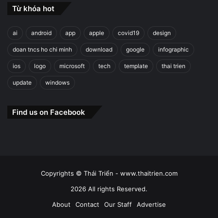
Từ khóa hot
ai
android
app
apple
covid19
design
doan tncs ho chi minh
download
google
infographic
ios
logo
microsoft
tech
template
thai trien
update
windows
Find us on Facebook
Copyrights © Thái Triển - www.thaitrien.com
2026 All rights Reserved.
About
Contact
Our Staff
Advertise