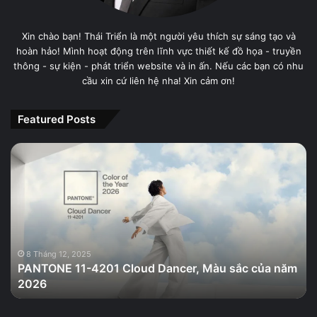
Xin chào bạn! Thái Triển là một người yêu thích sự sáng tạo và
hoàn hảo! Mình hoạt động trên lĩnh vực thiết kế đồ họa - truyền
thông - sự kiện - phát triển website và in ấn. Nếu các bạn có nhu
cầu xin cứ liên hệ nha! Xin cảm ơn!
Featured Posts
PANTONE
11-
4201
Cloud
Dancer,
Màu
sắc
của
8 Tháng 12, 2025
PANTONE 11-4201 Cloud Dancer, Màu sắc của năm
năm
2026
2026