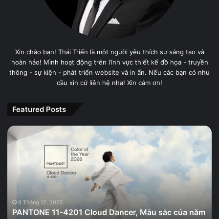
Xin chào bạn! Thái Triển là một người yêu thích sự sáng tạo và
hoàn hảo! Mình hoạt động trên lĩnh vực thiết kế đồ họa - truyền
thông - sự kiện - phát triển website và in ấn. Nếu các bạn có nhu
cầu xin cứ liên hệ nha! Xin cảm ơn!
Featured Posts
PANTONE
11-
4201
Cloud
Dancer,
Màu
sắc
của
8 Tháng 12, 2025
PANTONE 11-4201 Cloud Dancer, Màu sắc của năm
năm