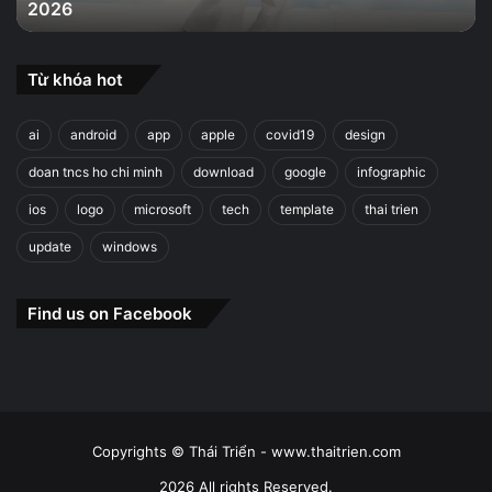
2026
2026
Từ khóa hot
ai
android
app
apple
covid19
design
doan tncs ho chi minh
download
google
infographic
ios
logo
microsoft
tech
template
thai trien
update
windows
Find us on Facebook
Copyrights © Thái Triển - www.thaitrien.com
2026 All rights Reserved.