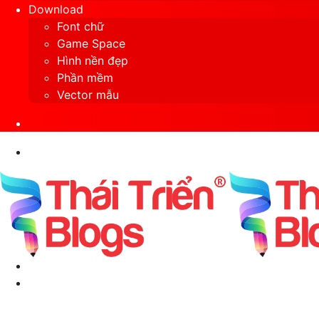
Download
Font chữ
Game Space
Hình nền đẹp
Phần mềm
Vector mẫu
Sidebar
Search
for
Menu
Switch
skin