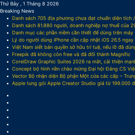
Thứ Bảy , 1 Tháng 8 2026
Breaking News
Danh sách 705 địa phương chưa đạt chuẩn diện tích 
Danh sách 81.880‬ người, doanh nghiệp nợ thuế của 
Danh mục các phần mềm cần thiết để dùng trên máy v
Lý do người dùng iPhone cần cập nhật iOS 26.5 ngay
Việt Nam siết bản quyền sở hữu trí tuệ, nếu lỡ đã dù
Freepik đã không còn free và đã đổi thành Magnific
CorelDraw Graphic Suites 2026 ra mắt, cải thiện mạnh
Concept bộ hình nền chào mừng Đại hội Đảng CS Việ
Vector Bộ nhận diện Bộ phận Một cửa các cấp – Trun
Apple tung gói Apple Creator Studio giá từ 199.000
Facebook
X
LinkedIn
YouTube
Google
Play
Sidebar