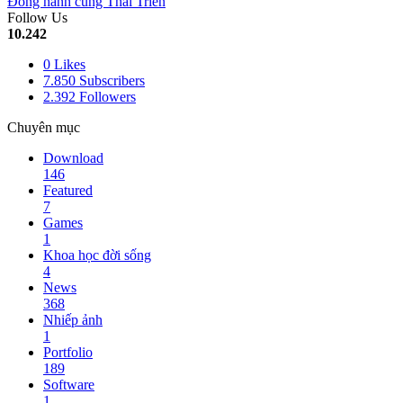
Đồng hành cùng Thái Triển
Follow Us
10.242
0
Likes
7.850
Subscribers
2.392
Followers
Chuyên mục
Download
146
Featured
7
Games
1
Khoa học đời sống
4
News
368
Nhiếp ảnh
1
Portfolio
189
Software
1