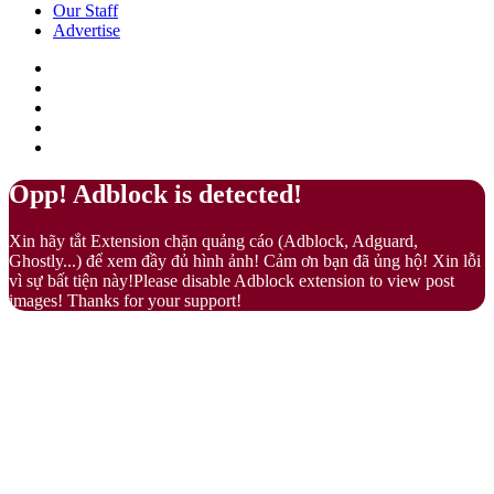
áp
Our Staff
Advertise
Facebook
X
LinkedIn
YouTube
Google
Play
Back
Close
Opp! Adblock is detected!
to
top
Xin hãy tắt Extension chặn quảng cáo (Adblock, Adguard,
button
Ghostly...) để xem đầy đủ hình ảnh! Cảm ơn bạn đã ủng hộ! Xin lỗi
vì sự bất tiện này!Please disable Adblock extension to view post
images! Thanks for your support!