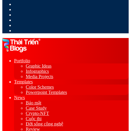
LinkedIn
YouTube
Google
Play
Sidebar
Switch
skin
Portfolio
Graphic Ideas
Infographics
Media Projects
Templates
Color Schemes
Powerpoint Templates
News
Bảo mật
Case Study
Crypto-NFT
Cuộc thi
Đời sống công nghệ
Review