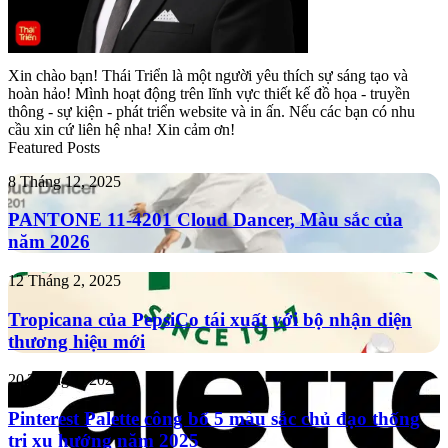
Xin chào bạn! Thái Triển là một người yêu thích sự sáng tạo và
hoàn hảo! Mình hoạt động trên lĩnh vực thiết kế đồ họa - truyền
thông - sự kiện - phát triển website và in ấn. Nếu các bạn có nhu
cầu xin cứ liên hệ nha! Xin cảm ơn!
Featured Posts
PANTONE
8 Tháng 12, 2025
11-
4201
PANTONE 11-4201 Cloud Dancer, Màu sắc của
Cloud
năm 2026
Dancer,
Màu
Tropicana
12 Tháng 2, 2025
sắc
của
của
PepsiCo
Tropicana của PepsiCo tái xuất với bộ nhận diện
năm
tái
thương hiệu mới
2026
xuất
với
Pinterest
20 Tháng 1, 2025
bộ
Palette
nhận
công
Pinterest Palette công bố 5 màu sắc chủ đạo thống
diện
bố
trị xu hướng năm 2025
thương