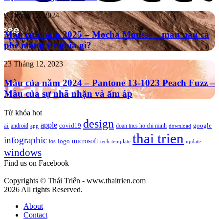
5
hiệu
màu
mới
Màu
9 Tháng 12, 2024
sắc
của
chủ
năm
Màu của năm 2025 – Mocha Mousse – màu nâu cà
đạo
2025
phê mang ý nghĩa gì?
thống
–
trị
Mocha
xu
Màu
23 Tháng 12, 2023
Mousse
hướng
của
–
năm
năm
Màu của năm 2024 – Pantone 13-1023 Peach Fuzz –
màu
2025
2024
Màu của sự nhã nhặn và ấm áp
nâu
–
cà
Pantone
phê
Từ khóa hot
13-
mang
design
apple
1023
google
ai
android
covid19
doan tncs ho chi minh
app
download
ý
Peach
thai trien
nghĩa
infographic
microsoft
logo
ios
template
Fuzz
tech
update
gì?
windows
–
Màu
Find us on Facebook
của
sự
Copyrights © Thái Triển - www.thaitrien.com
nhã
2026 All rights Reserved.
nhặn
và
About
ấm
Contact