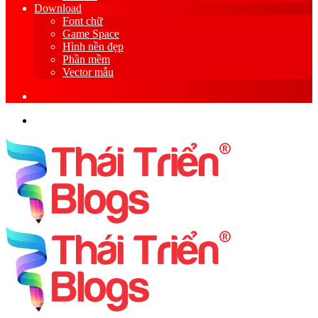
Download
Font chữ
Game Space
Hình nền đẹp
Phần mềm
Vector mẫu
Sidebar
Search
for