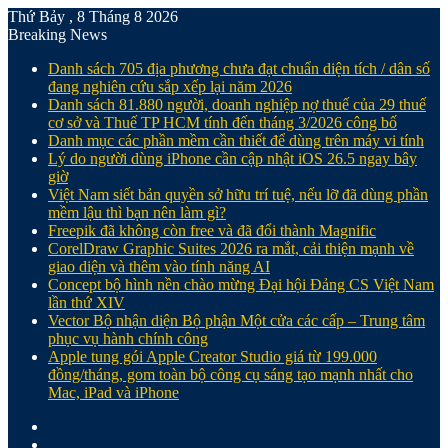
Thứ Bảy , 8 Tháng 8 2026
Breaking News
Danh sách 705 địa phương chưa đạt chuẩn diện tích / dân số
đang nghiên cứu sắp xếp lại năm 2026
Danh sách 81.880‬ người, doanh nghiệp nợ thuế của 29 thuế
cơ sở và Thuế TP HCM tính đến tháng 3/2026 công bố
Danh mục các phần mềm cần thiết để dùng trên máy vi tính
Lý do người dùng iPhone cần cập nhật iOS 26.5 ngay bây
giờ
Việt Nam siết bản quyền sở hữu trí tuệ, nếu lỡ đã dùng phần
mềm lậu thì bạn nên làm gì?
Freepik đã không còn free và đã đổi thành Magnific
CorelDraw Graphic Suites 2026 ra mắt, cải thiện mạnh về
giao diện và thêm vào tính năng AI
Concept bộ hình nền chào mừng Đại hội Đảng CS Việt Nam
lần thứ XIV
Vector Bộ nhận diện Bộ phận Một cửa các cấp – Trung tâm
phục vụ hành chính công
Apple tung gói Apple Creator Studio giá từ 199.000
đồng/tháng, gom toàn bộ công cụ sáng tạo mạnh nhất cho
Mac, iPad và iPhone
Facebook
X