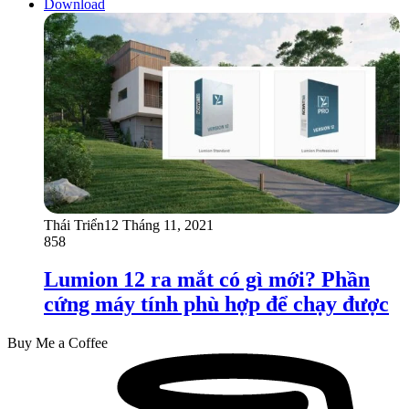
Download
Thái Triển
12 Tháng 11, 2021
858
Lumion 12 ra mắt có gì mới? Phần
cứng máy tính phù hợp để chạy được
Buy Me a Coffee