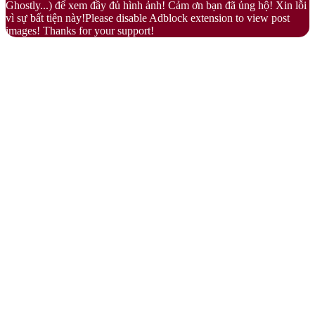
Ghostly...) để xem đầy đủ hình ảnh! Cảm ơn bạn đã ủng hộ! Xin lỗi
vì sự bất tiện này!Please disable Adblock extension to view post
images! Thanks for your support!