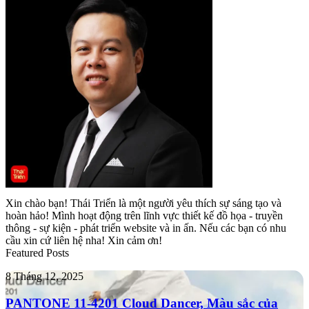
Xin chào bạn! Thái Triển là một người yêu thích sự sáng tạo và
hoàn hảo! Mình hoạt động trên lĩnh vực thiết kế đồ họa - truyền
thông - sự kiện - phát triển website và in ấn. Nếu các bạn có nhu
cầu xin cứ liên hệ nha! Xin cảm ơn!
Featured Posts
PANTONE
8 Tháng 12, 2025
11-
4201
PANTONE 11-4201 Cloud Dancer, Màu sắc của