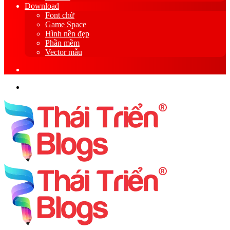
Download
Font chữ
Game Space
Hình nền đẹp
Phần mềm
Vector mẫu
Sidebar
Search
for