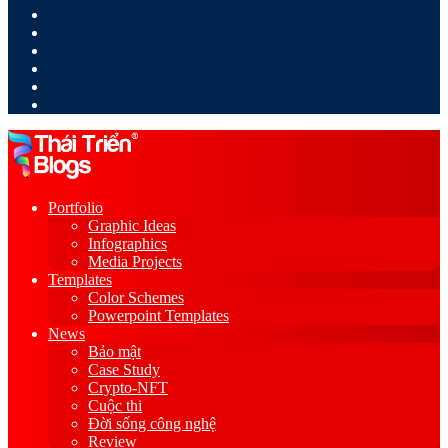
LinkedIn
YouTube
Google
Play
Sidebar
Switch
skin
Portfolio
Graphic Ideas
Infographics
Media Projects
Templates
Color Schemes
Powerpoint Templates
News
Bảo mật
Case Study
Crypto-NFT
Cuộc thi
Đời sống công nghệ
Review