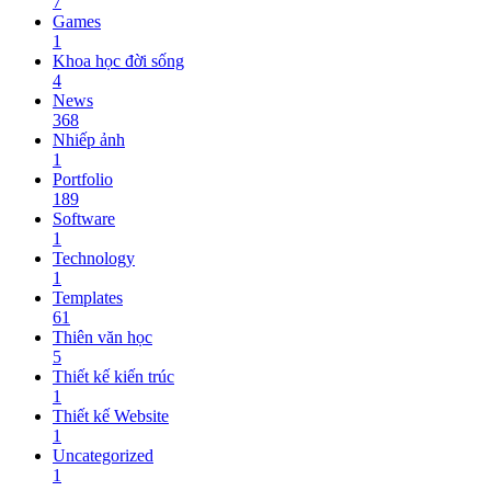
7
Games
1
Khoa học đời sống
4
News
368
Nhiếp ảnh
1
Portfolio
189
Software
1
Technology
1
Templates
61
Thiên văn học
5
Thiết kế kiến trúc
1
Thiết kế Website
1
Uncategorized
1