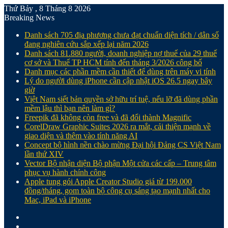
Thứ Bảy , 8 Tháng 8 2026
Breaking News
Danh sách 705 địa phương chưa đạt chuẩn diện tích / dân số
đang nghiên cứu sắp xếp lại năm 2026
Danh sách 81.880‬ người, doanh nghiệp nợ thuế của 29 thuế
cơ sở và Thuế TP HCM tính đến tháng 3/2026 công bố
Danh mục các phần mềm cần thiết để dùng trên máy vi tính
Lý do người dùng iPhone cần cập nhật iOS 26.5 ngay bây
giờ
Việt Nam siết bản quyền sở hữu trí tuệ, nếu lỡ đã dùng phần
mềm lậu thì bạn nên làm gì?
Freepik đã không còn free và đã đổi thành Magnific
CorelDraw Graphic Suites 2026 ra mắt, cải thiện mạnh về
giao diện và thêm vào tính năng AI
Concept bộ hình nền chào mừng Đại hội Đảng CS Việt Nam
lần thứ XIV
Vector Bộ nhận diện Bộ phận Một cửa các cấp – Trung tâm
phục vụ hành chính công
Apple tung gói Apple Creator Studio giá từ 199.000
đồng/tháng, gom toàn bộ công cụ sáng tạo mạnh nhất cho
Mac, iPad và iPhone
Facebook
X