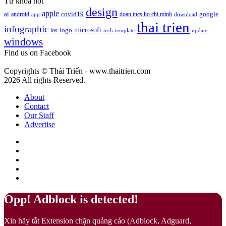
Từ khóa hot
13-
mang
design
apple
1023
google
ai
android
covid19
doan tncs ho chi minh
app
download
ý
Peach
thai trien
nghĩa
infographic
microsoft
logo
ios
template
Fuzz
tech
update
gì?
windows
–
Màu
Find us on Facebook
của
sự
Copyrights © Thái Triển - www.thaitrien.com
nhã
2026 All rights Reserved.
nhặn
và
About
ấm
Contact
áp
Our Staff
Advertise
Facebook
X
LinkedIn
YouTube
Google
Play
Back
Close
Opp! Adblock is detected!
to
top
Xin hãy tắt Extension chặn quảng cáo (Adblock, Adguard,
button