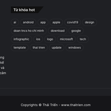
Từ khóa hot
ai
android
app
apple
covid19
design
doan tncs ho chi minh
download
google
infographic
ios
logo
microsoft
tech
template
thai trien
update
windows
áng
 kế
 và
 cảm
Copyrights © Thái Triển - www.thaitrien.com