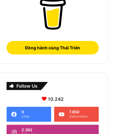
Đồng hành cùng Thái Triển
Follow Us
10.242
0
7.850
Likes
Subscribers
2.392