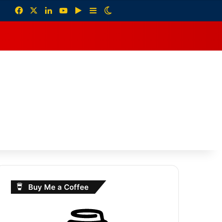
Facebook
X
LinkedIn
YouTube
Google Play
Sidebar
Switch skin
debar
Buy Me a Coffee