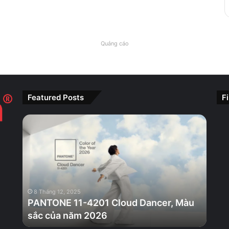
Quảng cáo
Featured Posts
F
PANTONE
11-
4201
Cloud
Dancer,
Màu
sắc
8 Tháng 12, 2025
của
PANTONE 11-4201 Cloud Dancer, Màu
năm
sắc của năm 2026
2026