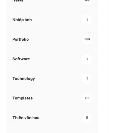
News
368
Nhiếp ảnh
1
Portfolio
189
Software
1
Technology
1
Templates
61
Thiên văn học
5