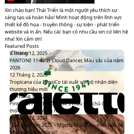
Xin chào bạn! Thái Triển là một người yêu thích sự
sáng tạo và hoàn hảo! Mình hoạt động trên lĩnh vực
thiết kế đồ họa - truyền thông - sự kiện - phát triển
website và in ấn. Nếu các bạn có nhu cầu xin cứ liên hệ
nha! Xin cảm ơn!
Featured Posts
PANTONE
8 Tháng 12, 2025
11-
PANTONE 11-4201 Cloud Dancer, Màu sắc của năm
4201
2026
Cloud
Tropicana
12 Tháng 2, 2025
Dancer,
của
Tropicana của PepsiCo tái xuất với bộ nhận diện
Màu
PepsiCo
thương hiệu mới
sắc
tái
Pinterest
20 Tháng 1, 2025
của
xuất
Palette
Pinterest Palette công bố 5 màu sắc chủ đạo
năm
với
công
thống trị xu hướng năm 2025
2026
bộ
bố
Màu
9 Tháng 12, 2024
nhận
5
của
Màu của năm 2025 – Mocha Mousse – màu nâu cà
diện
màu
năm
phê mang ý nghĩa gì?