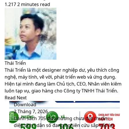
1.217
2 minutes read
Facebook
X
LinkedIn
Pinterest
Messenger
Messenger
WhatsApp
Telegram
Viber
Share
Print
Facebook
X
LinkedIn
Pinterest
Messenger
Messenger
WhatsApp
Telegram
Viber
Share
Print
via
via
Email
Email
Thái Triển
Thái Triển là một designer nghiệp dư, yêu thích công
nghệ, máy tính, vẽ vời, phát triển web và ứng dụng.
Hiện tại mình đang làm Chủ tịch, CEO, Nhân viên kiêm
luôn tạp vụ, giao hàng cho Công ty TNHH Thái Triển.
Website
Facebook
LinkedIn
YouTube
Read Next
Download
2 Tháng 7, 2026
Danh sách 705 địa phương chưa đạt chuẩn
diện tích / dân số đang nghiên cứu sắp xếp lại