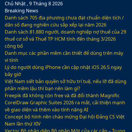
Chủ Nhật , 9 Tháng 8 2026
Breaking News
Danh sách 705 địa phương chưa đạt chuẩn diện tích /
dân số đang nghiên cứu sắp xếp lại năm 2026
Danh sách 81.880‬ người, doanh nghiệp nợ thuế của 29
thuế cơ sở và Thuế TP HCM tính đến tháng 3/2026
công bố
Danh mục các phần mềm cần thiết để dùng trên máy
vi tính
Lý do người dùng iPhone cần cập nhật iOS 26.5 ngay
bây giờ
Việt Nam siết bản quyền sở hữu trí tuệ, nếu lỡ đã dùng
phần mềm lậu thì bạn nên làm gì?
Freepik đã không còn free và đã đổi thành Magnific
CorelDraw Graphic Suites 2026 ra mắt, cải thiện mạnh
về giao diện và thêm vào tính năng AI
Concept bộ hình nền chào mừng Đại hội Đảng CS Việt
Nam lần thứ XIV
Vector Bộ nhận diện Bộ phận Một cửa các cấp – Trung