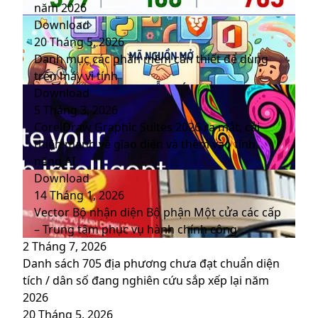
năm 2026
Download
20 Tháng 5, 2026
Danh mục các phần mềm cần thiết để dùng
trên máy vi tính
Download
5 Tháng 3, 2026
CorelDraw Graphic Suites 2026 ra mắt, cải
thiện mạnh về giao diện và thêm vào tính
năng AI
Download
14 Tháng 1, 2026
Vector Bộ nhận diện Bộ phận Một cửa các cấp
– Trung tâm phục vụ hành chính công
2 Tháng 7, 2026
Danh sách 705 địa phương chưa đạt chuẩn diện
tích / dân số đang nghiên cứu sắp xếp lại năm
2026
20 Tháng 5, 2026