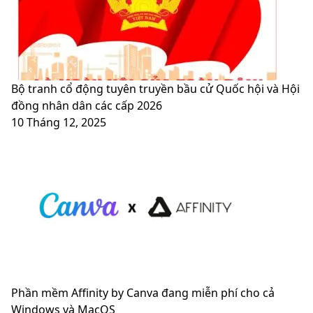
quyền
thành
khổng
tựu
lồ
45
năm
sau
ngày
Bộ tranh cổ động tuyên truyền bầu cử Quốc hội và Hội
giải
đồng nhân dân các cấp 2026
phóng
10 Tháng 12, 2025
miền
nam
-
thống
nhất
đất
nước
30-
4
Phần mềm Affinity by Canva đang miễn phí cho cả
Windows và MacOS