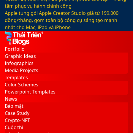
tâm phục vụ hành chính công
Apple tung gói Apple Creator Studio giá từ 199.000
đồng/tháng, gom toàn bộ công cụ sáng tạo mạnh
nhất cho Mac, iPad và iPhone
Facebook
X
LinkedIn
YouTube
Google
Sidebar
Switch
Play
skin
Portfolio
Graphic Ideas
Infographics
Media Projects
Templates
Color Schemes
Powerpoint Templates
News
Bảo mật
Case Study
Crypto-NFT
Cuộc thi