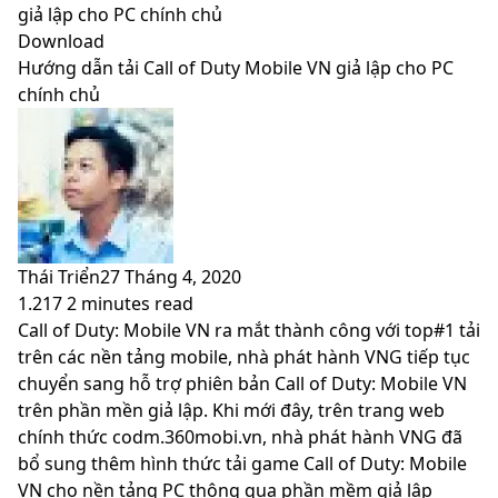
skin
giả lập cho PC chính chủ
Download
Hướng dẫn tải Call of Duty Mobile VN giả lập cho PC
chính chủ
Thái Triển
27 Tháng 4, 2020
1.217
2 minutes read
Facebook
X
LinkedIn
Pinterest
Messenger
Messenger
WhatsApp
Telegram
Viber
Share
Print
Call of Duty: Mobile VN ra mắt thành công với top#1 tải
via
trên các nền tảng mobile, nhà phát hành VNG tiếp tục
Email
chuyển sang hỗ trợ phiên bản Call of Duty: Mobile VN
trên phần mền giả lập. Khi mới đây, trên trang web
chính thức codm.360mobi.vn, nhà phát hành VNG đã
bổ sung thêm hình thức tải game Call of Duty: Mobile
VN cho nền tảng PC thông qua phần mềm giả lập