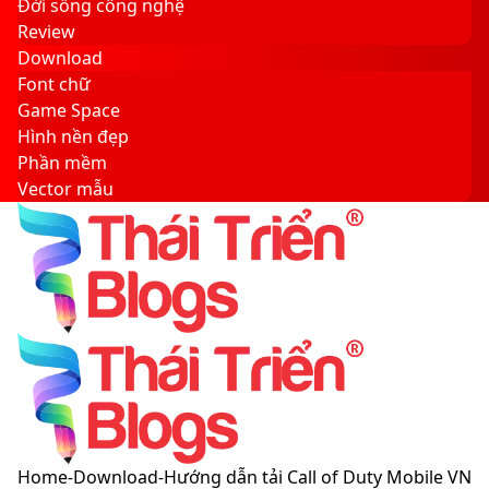
Đời sống công nghệ
Review
Download
Font chữ
Game Space
Hình nền đẹp
Phần mềm
Vector mẫu
Sidebar
Search
for
Menu
Switch
Home
-
Download
-
Hướng dẫn tải Call of Duty Mobile VN