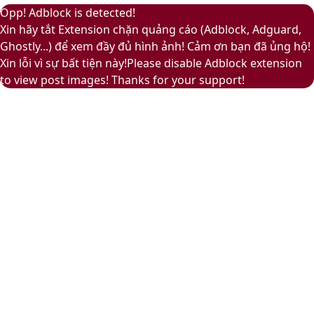
áp
Facebook
Pinterest
Messenger
Messenger
Viber
Back
Close
Facebook
X
LinkedIn
YouTube
Google
Opp! Adblock is detected!
to
Play
Xin hãy tắt Extension chặn quảng cáo (Adblock, Adguard,
top
Ghostly...) để xem đầy đủ hình ảnh! Cảm ơn bạn đã ủng hộ!
button
Xin lỗi vì sự bất tiện này!Please disable Adblock extension
to view post images! Thanks for your support!