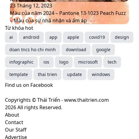
thương
sắc
2025
Màu
23 Tháng 12, 2023
hiệu
chủ
–
của
Màu của năm 2024 – Pantone 13-1023 Peach Fuzz
mới
đạo
Mocha
năm
– Màu của sự nhã nhặn và ấm áp
thống
Mousse
2024
Từ khóa hot
trị
–
–
ai
android
app
apple
covid19
design
xu
màu
Pantone
doan tncs ho chi minh
hướng
nâu
13-
download
google
năm
cà
1023
infographic
ios
logo
microsoft
tech
2025
phê
Peach
mang
Fuzz
template
thai trien
update
windows
ý
–
Find us on Facebook
nghĩa
Màu
gì?
của
Copyrights © Thái Triển - www.thaitrien.com
sự
2026 All rights Reserved.
nhã
About
nhặn
Contact
và
Our Staff
ấm
Advertise