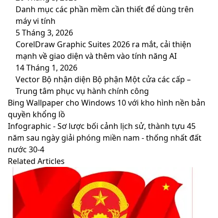
Danh mục các phần mềm cần thiết để dùng trên
máy vi tính
5 Tháng 3, 2026
CorelDraw Graphic Suites 2026 ra mắt, cải thiện
mạnh về giao diện và thêm vào tính năng AI
14 Tháng 1, 2026
Vector Bộ nhận diện Bộ phận Một cửa các cấp –
Trung tâm phục vụ hành chính công
Bing
Bing Wallpaper cho Windows 10 với kho hình nền bản
Wallpaper
quyền khổng lồ
cho
Infographic
Infographic - Sơ lược bối cảnh lịch sử, thành tựu 45
Windows
-
năm sau ngày giải phóng miền nam - thống nhất đất
10
Sơ
nước 30-4
với
lược
Related Articles
kho
bối
hình
cảnh
nền
lịch
bản
sử,