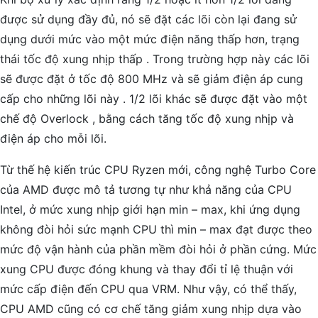
được sử dụng đầy đủ, nó sẽ đặt các lõi còn lại đang sử
dụng dưới mức vào một mức điện năng thấp hơn, trạng
thái tốc độ xung nhịp thấp . Trong trường hợp này các lõi
sẽ được đặt ở tốc độ 800 MHz và sẽ giảm điện áp cung
cấp cho những lõi này . 1/2 lõi khác sẽ được đặt vào một
chế độ Overlock , bằng cách tăng tốc độ xung nhịp và
điện áp cho mỗi lõi.
Từ thế hệ kiến trúc CPU Ryzen mới, công nghệ Turbo Core
của AMD được mô tả tương tự như khả năng của CPU
Intel, ở mức xung nhịp giới hạn min – max, khi ứng dụng
không đòi hỏi sức mạnh CPU thì min – max đạt được theo
mức độ vận hành của phần mềm đòi hỏi ở phần cứng. Mức
xung CPU được đóng khung và thay đổi tỉ lệ thuận với
mức cấp điện đến CPU qua VRM. Như vậy, có thể thấy,
CPU AMD cũng có cơ chế tăng giảm xung nhịp dựa vào