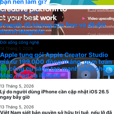
bạn nên làm gì?
Đời sống công nghệ
13 Tháng 5, 2026
Freepik đã không còn free và đã đổi
thành Magnific
Đời sống công nghệ
14 Tháng 1, 2026
Apple tung gói Apple Creator Studio
giá từ 199.000 đồng/tháng, gom toàn
bộ công cụ sáng tạo mạnh nhất cho
Mac, iPad và iPhone
13 Tháng 5, 2026
Lý do người dùng iPhone cần cập nhật iOS 26.5
ngay bây giờ
13 Tháng 5, 2026
Việt Nam siết bản quyền sở hữu trí tuệ, nếu lỡ đã