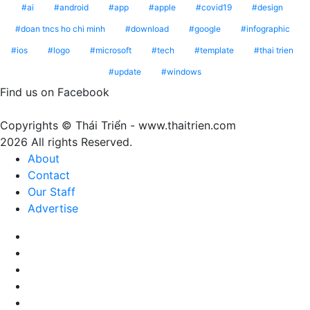
xu
màu
ai
android
app
apple
covid19
design
Pantone
hướng
nâu
doan tncs ho chi minh
download
google
infographic
13-
năm
cà
1023
2025
ios
logo
microsoft
tech
template
thai trien
phê
Peach
update
windows
mang
Fuzz
ý
Find us on Facebook
–
nghĩa
Màu
gì?
Copyrights © Thái Triển - www.thaitrien.com
của
2026 All rights Reserved.
sự
About
nhã
Contact
nhặn
Our Staff
và
Advertise
ấm
áp
Facebook
X
LinkedIn
YouTube
Google