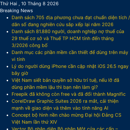
Thứ Hai , 10 Tháng 8 2026
Breaking News
Danh sách 705 địa phương chưa đạt chuẩn diện tích /
dân số đang nghiên cứu sắp xếp lại năm 2026
Danh sách 81.880‬ người, doanh nghiệp nợ thuế của
29 thuế cơ sở và Thuế TP HCM tính đến tháng
3/2026 công bố
Danh mục các phần mềm cần thiết để dùng trên máy
vi tính
Lý do người dùng iPhone cần cập nhật iOS 26.5 ngay
bây giờ
Việt Nam siết bản quyền sở hữu trí tuệ, nếu lỡ đã
dùng phần mềm lậu thì bạn nên làm gì?
Freepik đã không còn free và đã đổi thành Magnific
CorelDraw Graphic Suites 2026 ra mắt, cải thiện
mạnh về giao diện và thêm vào tính năng AI
Concept bộ hình nền chào mừng Đại hội Đảng CS
Việt Nam lần thứ XIV
Vector Bộ nhận diện Bộ phận Một cửa các cấp –