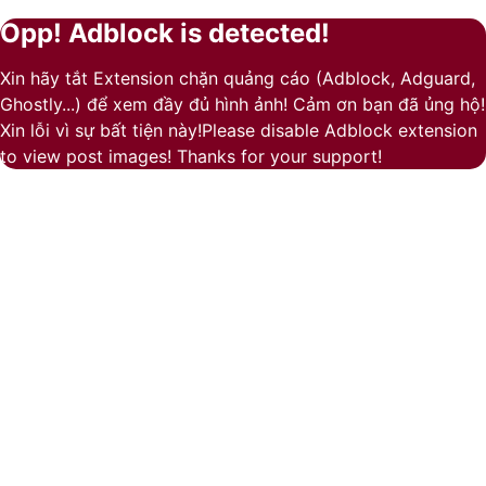
Play
Opp! Adblock is detected!
Facebook
Pinterest
Messenger
Messenger
Viber
Back
Close
to
Xin hãy tắt Extension chặn quảng cáo (Adblock, Adguard,
top
Ghostly...) để xem đầy đủ hình ảnh! Cảm ơn bạn đã ủng hộ!
button
Xin lỗi vì sự bất tiện này!Please disable Adblock extension
to view post images! Thanks for your support!