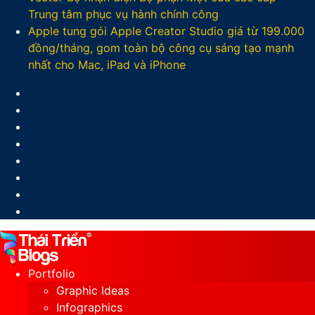
Trung tâm phục vụ hành chính công
Apple tung gói Apple Creator Studio giá từ 199.000
đồng/tháng, gom toàn bộ công cụ sáng tạo mạnh
nhất cho Mac, iPad và iPhone
Facebook
X
LinkedIn
YouTube
Google
Play
Sidebar
Switch
skin
Portfolio
Graphic Ideas
Infographics