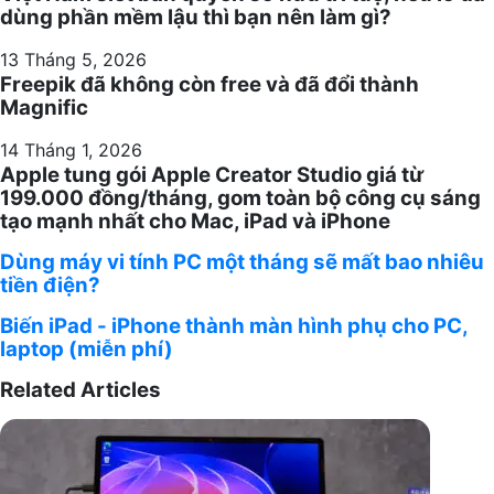
dùng phần mềm lậu thì bạn nên làm gì?
13 Tháng 5, 2026
Freepik đã không còn free và đã đổi thành
Magnific
14 Tháng 1, 2026
Apple tung gói Apple Creator Studio giá từ
199.000 đồng/tháng, gom toàn bộ công cụ sáng
tạo mạnh nhất cho Mac, iPad và iPhone
Dùng máy vi tính PC một tháng sẽ mất bao nhiêu
Dùng
tiền điện?
máy
vi
Biến iPad - iPhone thành màn hình phụ cho PC,
Biến
tính
laptop (miễn phí)
iPad
PC
-
Related Articles
một
iPhone
tháng
thành
sẽ
màn
mất
hình