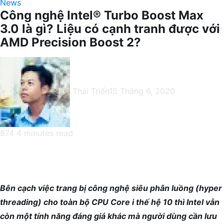
News
Công nghệ Intel® Turbo Boost Max
3.0 là gì? Liệu có cạnh tranh được với
AMD Precision Boost 2?
Thái Triển
15 Tháng 6, 2020
874
4 minutes read
Facebook
X
LinkedIn
Pinterest
Messenger
Messenger
WhatsApp
Telegram
Viber
Share
Print
via
Email
Bên cạch việc trang bị công nghệ siêu phân luồng (hyper
threading) cho toàn bộ CPU Core i thế hệ 10 thì Intel vẫn
còn một tính năng đáng giá khác mà người dùng cần lưu