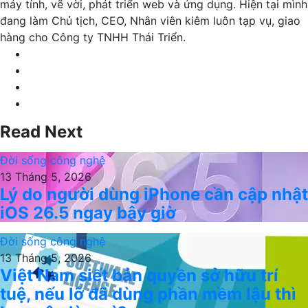
máy tính, vẽ vời, phát triển web và ứng dụng. Hiện tại mình
đang làm Chủ tịch, CEO, Nhân viên kiêm luôn tạp vụ, giao
hàng cho Công ty TNHH Thái Triển.
Website
Facebook
LinkedIn
YouTube
Read Next
Đời sống công nghệ
13 Tháng 5, 2026
Lý do người dùng iPhone cần cập nhật
iOS 26.5 ngay bây giờ
Đời sống công nghệ
13 Tháng 5, 2026
Việt Nam siết bản quyền sở hữu trí
tuệ, nếu lỡ đã dùng phần mềm lậu thì