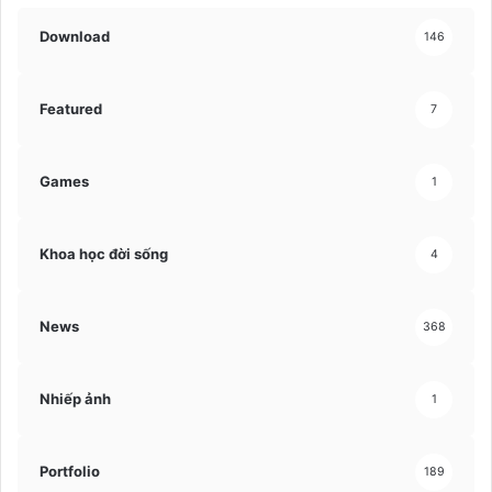
Download
146
Featured
7
Games
1
Khoa học đời sống
4
News
368
Nhiếp ảnh
1
Portfolio
189