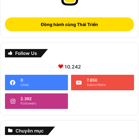
Đồng hành cùng Thái Triển
Follow Us
10.242
0
7.850
Likes
Subscribers
2.392
Followers
Chuyên mục