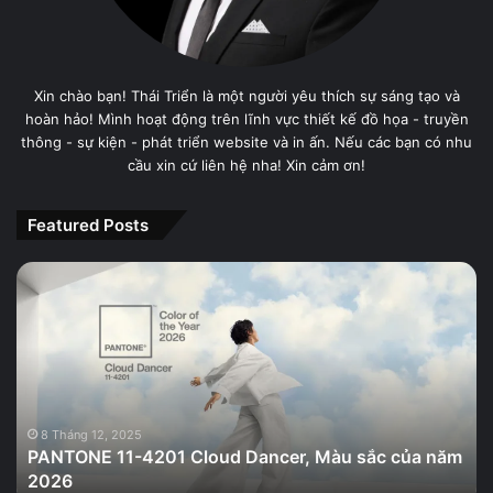
Xin chào bạn! Thái Triển là một người yêu thích sự sáng tạo và
hoàn hảo! Mình hoạt động trên lĩnh vực thiết kế đồ họa - truyền
thông - sự kiện - phát triển website và in ấn. Nếu các bạn có nhu
cầu xin cứ liên hệ nha! Xin cảm ơn!
Featured Posts
PANTONE
11-
4201
Cloud
Dancer,
Màu
sắc
của
8 Tháng 12, 2025
PANTONE 11-4201 Cloud Dancer, Màu sắc của năm
năm
2026
2026