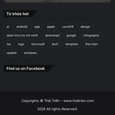
Từ khóa hot
ai
android
app
apple
covid19
design
doan tncs ho chi minh
download
google
infographic
ios
logo
microsoft
tech
template
thai trien
update
windows
Find us on Facebook
Copyrights © Thái Triển - www.thaitrien.com
2026 All rights Reserved.