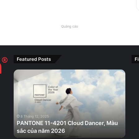
Quảng cáo
Featured Posts
F
PANTONE
11-
4201
Cloud
Dancer,
Màu
sắc
8 Tháng 12, 2025
của
PANTONE 11-4201 Cloud Dancer, Màu
năm
sắc của năm 2026
2026