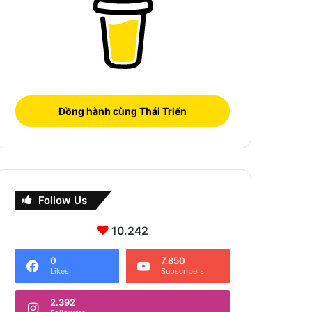
Đồng hành cùng Thái Triển
Follow Us
10.242
0
7.850
Likes
Subscribers
2.392