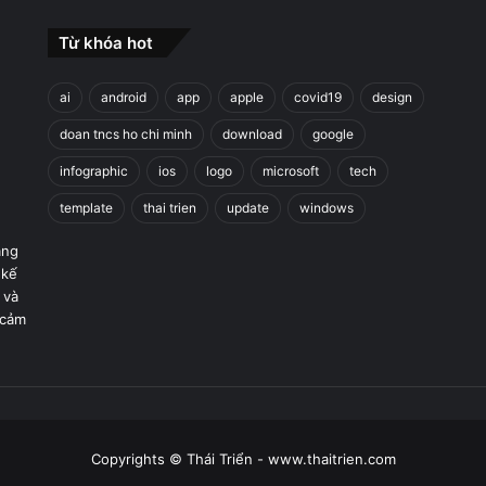
Từ khóa hot
ai
android
app
apple
covid19
design
doan tncs ho chi minh
download
google
infographic
ios
logo
microsoft
tech
template
thai trien
update
windows
áng
 kế
 và
 cảm
Copyrights © Thái Triển - www.thaitrien.com