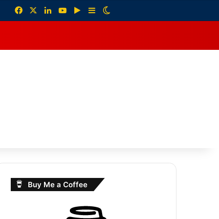
Facebook
X
LinkedIn
YouTube
Google Play
Sidebar
Switch skin
debar
Buy Me a Coffee