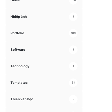
News
368
Nhiếp ảnh
1
Portfolio
189
Software
1
Technology
1
Templates
61
Thiên văn học
5