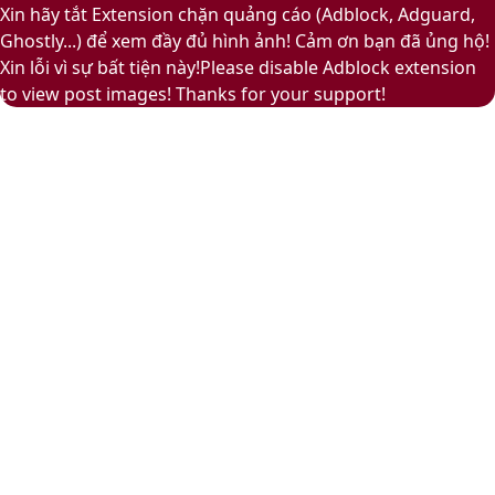
to
Play
Xin hãy tắt Extension chặn quảng cáo (Adblock, Adguard,
top
Ghostly...) để xem đầy đủ hình ảnh! Cảm ơn bạn đã ủng hộ!
button
Xin lỗi vì sự bất tiện này!Please disable Adblock extension
to view post images! Thanks for your support!