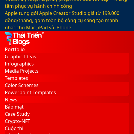
tâm phục vụ hành chính công
Apple tung gói Apple Creator Studio giá từ 199.000
đồng/tháng, gom toàn bộ công cụ sáng tạo mạnh
nhất cho Mac, iPad và iPhone
Facebook
X
LinkedIn
YouTube
Google
Sidebar
Switch
Play
skin
Portfolio
Graphic Ideas
Infographics
Media Projects
Templates
Color Schemes
Powerpoint Templates
News
Bảo mật
Case Study
Crypto-NFT
Cuộc thi