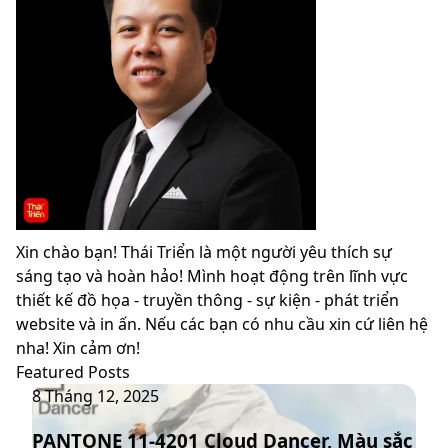
Xin chào bạn! Thái Triển là một người yêu thích sự
sáng tạo và hoàn hảo! Mình hoạt động trên lĩnh vực
thiết kế đồ họa - truyền thông - sự kiện - phát triển
website và in ấn. Nếu các bạn có nhu cầu xin cứ liên hệ
nha! Xin cảm ơn!
Featured Posts
PANTONE
8 Tháng 12, 2025
11-
PANTONE 11-4201 Cloud Dancer, Màu sắc
4201