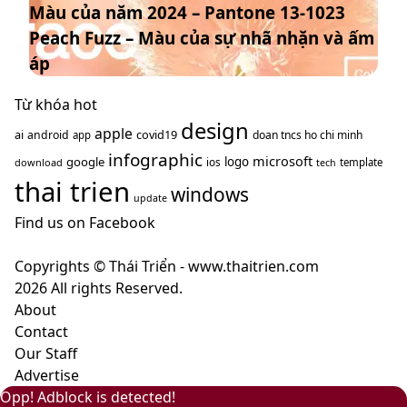
Màu của năm 2024 – Pantone 13-1023
năm
–
hướng
Peach Fuzz – Màu của sự nhã nhặn và ấm
2024
màu
năm
–
nâu
áp
2025
Pantone
cà
13-
Từ khóa hot
phê
1023
design
mang
apple
ai
covid19
android
doan tncs ho chi minh
app
Peach
ý
infographic
microsoft
google
logo
ios
download
template
tech
Fuzz
nghĩa
thai trien
–
windows
gì?
update
Màu
Find us on Facebook
của
sự
Copyrights © Thái Triển - www.thaitrien.com
nhã
2026 All rights Reserved.
nhặn
About
và
Contact
ấm
Our Staff
áp
Advertise
Back
Close
Facebook
X
LinkedIn
YouTube
Google
Opp! Adblock is detected!