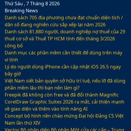
Thứ Sáu , 7 Tháng 8 2026
Breaking News
Danh sách 705 địa phương chưa đạt chuẩn diện tích /
dân số đang nghiên cứu sắp xếp lại năm 2026
Danh sách 81.880‬ người, doanh nghiệp nợ thuế của 29
thuế cơ sở và Thuế TP HCM tính đến tháng 3/2026
công bố
Danh mục các phần mềm cần thiết để dùng trên máy
vi tính
Lý do người dùng iPhone cần cập nhật iOS 26.5 ngay
bây giờ
Việt Nam siết bản quyền sở hữu trí tuệ, nếu lỡ đã dùng
phần mềm lậu thì bạn nên làm gì?
Freepik đã không còn free và đã đổi thành Magnific
CorelDraw Graphic Suites 2026 ra mắt, cải thiện mạnh
về giao diện và thêm vào tính năng AI
Concept bộ hình nền chào mừng Đại hội Đảng CS Việt
Nam lần thứ XIV
Vector Bộ nhận diện Bộ phận Một cửa các cấp – Trung